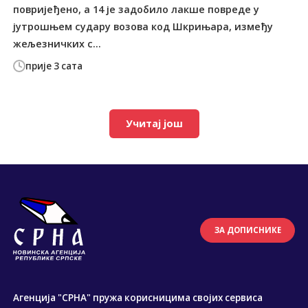
повријеђено, а 14 је задобило лакше повреде у
јутрошњем судару возова код Шкрињара, између
жељезничких с...
прије 3 сата
Учитај још
ЗА ДОПИСНИКЕ
Агенција "СРНА" пружа корисницима својих сервиса