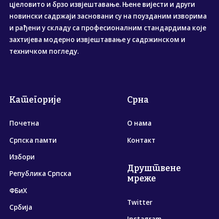
цјеловито и брзо извјештавање. Њене вијести и други
новински садржаји засновани су на поузданим изворима
и рађени у складу са професионалним стандардима које
захтијева модерно извјештавање у садржинском и
техничком погледу.
Категорије
Срна
Почетна
О нама
Српска памти
Контакт
Избори
Друштвене
Република Српска
мреже
ФБиХ
Twitter
Србија