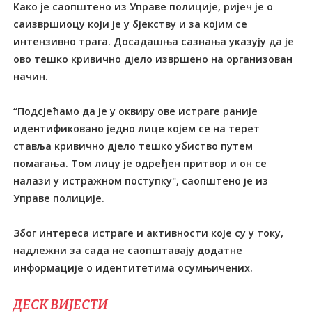
Како је саопштено из Управе полиције, ријеч је о
саизвршиоцу који је у бјекству и за којим се
интензивно трага. Досадашња сазнања указују да је
ово тешко кривично дјело извршено на организован
начин.
“Подсјећамо да је у оквиру ове истраге раније
идентификовано једно лице којем се на терет
ставља кривично дјело тешко убиство путем
помагања. Tом лицу је одређен притвор и он се
налази у истражном поступку", саопштено је из
Управе полиције.
Због интереса истраге и активности које су у току,
надлежни за сада не саопштавају додатне
информације о идентитетима осумњичених.
ДЕСК ВИЈЕСТИ