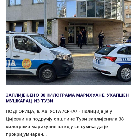
ЗАПЛИЈЕЊЕНО 38 КИЛОГРАМА МАРИХУАНЕ, УХАПШЕН
МУШКАРАЦ ИЗ ТУЗИ
ПОДГОРИЦА, 8. АВГУСТА /СРНА/ - Полиција је у
Цијевни на подручју општине Tузи заплијенила 38
килограма марихуане за коју се сумња да је
прокријумчарен...