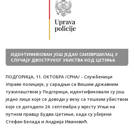
ИДЕНTИФИКОВАН ЈОШ ЈЕДАН САИЗВРШИЛАЦ У
СЛУЧАЈУ ДВОСТРУКОГ УБИСТВА КОД ЦЕТИЊА
ПОДГОРИЦА, 11. ОКТОБРА /СРНА/ - Службеници
Управе полиције, у сарадњи са Вишим државним
тужилаштвом у Подгорици, идентификовали су још
једно лице које се доводи у везу са тешким убиством
које се догодило 24. септембра у мјесту Угњи на
путном правцу Будва-Цетиње, када су убијени
Стефан Белада и Андрија Ивановић.