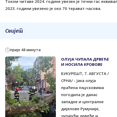
Током читаве 2024. године увезен је течни гас еквивал
2023. години увезено је око 70 терават-часова.
Свијет
прије 48 минута
ОЛУЈА ЧУПАЛА ДРВЕЋЕ
И НОСИЛА КРОВОВЕ
БУКУРЕШT, 7. АВГУСТА /
СРНА/ - Јака олуја
праћена пљусковима
погодила је данас
западне и централне
дијелове Румуније,
чупајући дрвеће и