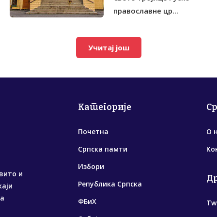
православне цр...
Учитај још
Категорије
С
Почетна
О 
Српска памти
Ко
Избори
вито и
Д
Република Српска
жаји
са
ФБиХ
Tw