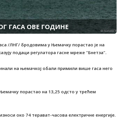
Г ГАСА ОВЕ ГОДИНЕ
гаса /ЛНГ/ бродовима у Њемачку порастао је на
азују подаци регулатора гасне мреже "Бнетза".
инали на њемачкој обали примили више гаса него
у Њемачку порастао на 13,25 одсто у трећем
износи око 74 терават-часова електричне енергије.