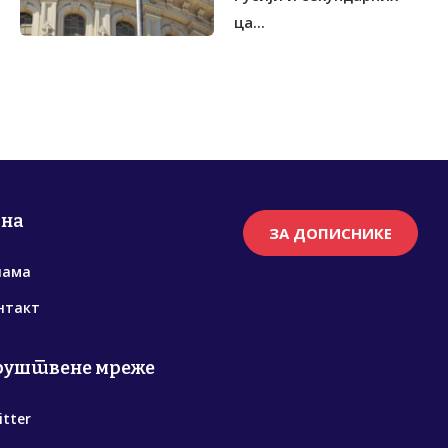
ца...
рна
ЗА ДОПИСНИКЕ
нама
нтакт
руштвене мреже
itter