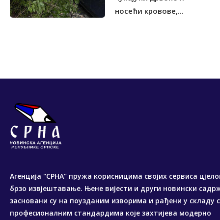
носећи кровове,...
Агенција "СРНА" пружа корисницима својих сервиса цјело
брзо извјештавање. Њене вијести и други новински садр
засновани су на поузданим изворима и рађени у складу 
професионалним стандардима које захтијева модерно