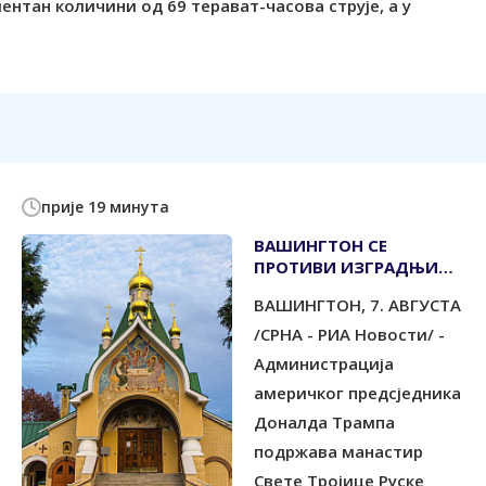
ентан количини од 69 терават-часова струје, а у
прије 19 минута
ВАШИНГТОН СЕ
ПРОТИВИ ИЗГРАДЊИ
ВЈЕТРОПАРКА КОД
ВАШИНГТОН, 7. АВГУСТА
РУСКОГ МАНАСТИРА
/СРНА - РИА Новости/ -
Администрација
америчког предсједника
Доналда Трампа
подржава манастир
Свете Тројице Руске