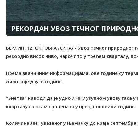
РЕКОРДАН УВОЗ ТЕЧНОГ ПРИРОДНО
БЕРЛИН, 12. ОКТОБРА /СРНА/ - Увоз течног природног 
рекордно висок ниво, нарочито у трећем кварталу, пок
Према званичним информацијама, ове године су терм
било које друге године.
"Бнeтза" наводи да је удио ЛНГ у укупном увозу гаса 
кварталу са осам процената у првој половини године.
Количина ЛНГ увезеног у Њемачку до краја септембра 