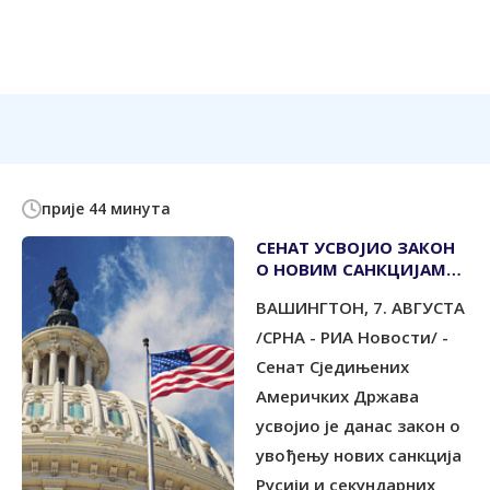
прије 44 минута
СЕНАТ УСВОЈИО ЗАКОН
О НОВИМ САНКЦИЈАМА
МОСКВИ
ВАШИНГТОН, 7. АВГУСТА
/СРНА - РИА Новости/ -
Сенат Сједињених
Америчких Држава
усвојио је данас закон о
увођењу нових санкција
Русији и секундарних