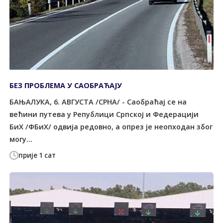
БЕЗ ПРОБЛЕМА У САОБРАЋАЈУ
БАЊАЛУКА, 6. АВГУСТА /СРНА/ - Саобраћај се на
већини путева у Републици Српској и Федерацији
БиХ /ФБиХ/ одвија редовно, а опрез је неопходан због
могу...
прије 1 сат