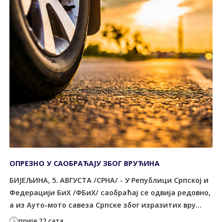
ОПРЕЗНО У САОБРАЋАЈУ ЗБОГ ВРУЋИНА
БИЈЕЉИНА, 5. АВГУСТА /СРНА/ - У Републици Српској и
Федерацији БиХ /ФБиХ/ саобраћај се одвија редовно,
а из Ауто-мото савеза Српске због изразитих вру...
прије 22 сата