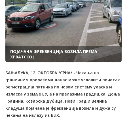
ПОЈАЧАНА ФРЕКВЕНЦИЈА ВОЗИЛА ПРЕМА
ХРВАТСКОЈ
БАЊАЛУКА, 12. ОКТОБРА /СРНА/ - Чекања на
граничним прелазима данас може условити почетак
регистрација путника по новом систему уласка и
изласка у земље ЕУ, а на прелазима Градишка, Доња
Градина, Козарска Дубица, Нови Град и Велика
Кладуша појачана је фреквенција возила и дужа су
чекања на излазу из БиХ.