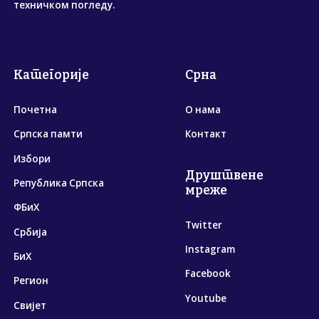
техничком погледу.
Категорије
Срна
Почетна
О нама
Српска памти
Контакт
Избори
Друштвене
Република Српска
мреже
ФБиХ
Twitter
Србија
Instagram
БиХ
Facebook
Регион
Youtube
Свијет