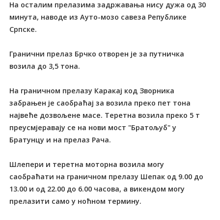
На осталим прелазима задржавања нису дужа од 30
минута, наводе из Ауто-мозо савеза Републике
Српске.
Гранични прелаз Брчко отворен је за путничка
возила до 3,5 тона.
На граничном прелазу Каракај код Зворника
забрањен је саобраћај за возила преко пет тона
највеће дозвољене масе. Теретна возила преко 5 т
преусмјеравају се на нови мост "Братољуб" у
Братунцу и на прелаз Рача.
Шлепери и теретна моторна возила могу
саобраћати на граничном прелазу Шепак од 9.00 до
13.00 и од 22.00 до 6.00 часова, а викендом могу
прелазити само у ноћном термину.