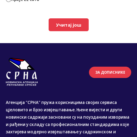
Учитај још
ЗА ДОПИСНИКЕ
Агенција "СРНА" пружа корисницима својих сервиса
цјеловито и брзо извјештавање. Њене вијести и други
новински садржаји засновани су на поузданим изворима
и рађени у складу са професионалним стандардима које
захтијева модерно извјештавање у садржинском и