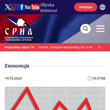
SRpska
ПРИЈАВА
NAtional
НО 38 КИЛОГРАМА МАРИХУАНЕ, УХАПШЕН МУШКАРАЦ ИЗ ТУЗИ
ЗЕМЉЕ ЕУ ПО
НАЈНОВИЈЕ ВИЈЕСТИ:
Економија
14.10.2025
10:37:00