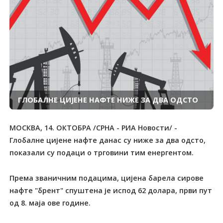
ГЛОБАЛНЕ ЦИЈЕНЕ НАФТЕ НИЖЕ ЗА ДВА ОДСТО
МОСКВА, 14. ОКТОБРА /СРНА - РИА Новости/ -
Глобалне цијене нафте данас су ниже за два одсто,
показали су подаци о трговини тим енергентом.
Према званичним подацима, цијена барела сирове
нафте "брент" спуштена је испод 62 долара, први пут
од 8. маја ове године.