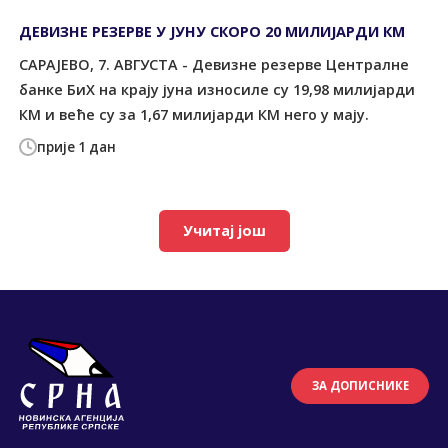
ДЕВИЗНЕ РЕЗЕРВЕ У ЈУНУ СКОРО 20 МИЛИЈАРДИ КМ
САРАЈЕВО, 7. АВГУСТА - Девизне резерве Централне
банке БиХ на крају јуна износиле су 19,98 милијарди
КМ и веће су за 1,67 милијарди КМ него у мају.
прије 1 дан
Учитај још
ЗА ДОПИСНИКЕ