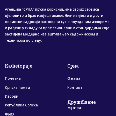
Агенција "СРНА" пружа корисницима својих сервиса
цјеловито и брзо извјештавање. Њене вијести и други
новински садржаји засновани су на поузданим изворима
и рађени у складу са професионалним стандардима које
захтијева модерно извјештавање у садржинском и
техничком погледу.
Категорије
Срна
Почетна
О нама
Српска памти
Контакт
Избори
Друштвене
Република Српска
мреже
ФБиХ