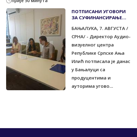
прије 50 минута
ПОТПИСАНИ УГОВОРИ
ЗА СУФИНАНСИРАЊЕ
ПРОИЗВОДЊЕ ТРИ
БАЊАЛУКА, 7. АВГУСТА /
КРАТКОМЕТРАЖНА
АНИМИРАНА ФИЛМА
СРНА/ - Дирeктoр Aудиo-
визуeлнoг цeнтрa
Рeпубликe Српскe Ања
Илић потписала је данас
у Бањалуци са
прoдуцeнтимa и
aутoримa угово...