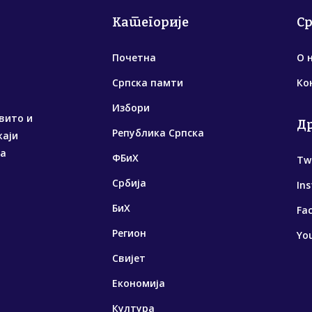
Категорије
С
Почетна
О 
Српска памти
Ко
Избори
вито и
Д
Република Српска
жаји
са
ФБиХ
Tw
Србија
In
БиХ
Fa
Регион
Yo
Свијет
Економија
Култура