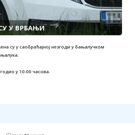
СУ У ВРБАЊИ
ена су у саобраћајној незгоди у бањалучком
ањалука.
годио у 10.00 часова.