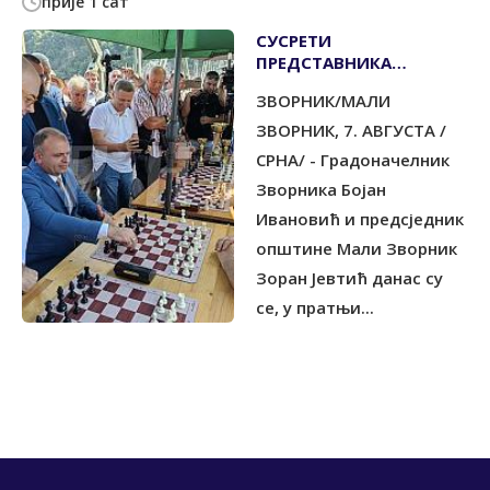
прије 1 сат
СУСРЕТИ
ПРЕДСТАВНИКА
ЗВОРНИКА И МАЛОГ
ЗВОРНИК/МАЛИ
ЗВОРНИКА НА
КРАЉЕВОМ МОСТУ
ЗВОРНИК, 7. АВГУСТА /
СРНА/ - Градоначелник
Зворника Бојан
Ивановић и предсједник
општине Мали Зворник
Зоран Јевтић данас су
се, у пратњи...