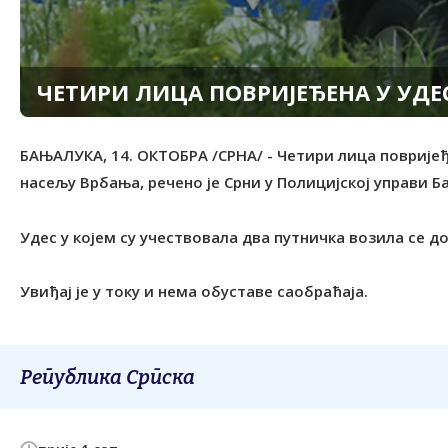
ЧЕTИРИ ЛИЦА ПОВРИЈЕЂЕНА У УДЕ
БАЊАЛУКА, 14. ОКTОБРА /СРНА/ - Четири лица повријеђ
насељу Врбања, речено је Срни у Полицијској управи Б
Удес у којем су учествовала два путничка возила се до
Увиђај је у току и нема обуставе саобраћаја.
Република Српска