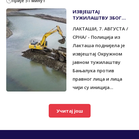
прије 51 минут
ИЗВЈЕШТАЈ
ТУЖИЛАШТВУ ЗБОГ
НЕЛЕГАЛНЕ
ЛАКТАШИ, 7. АВГУСТА /
ЕКСПЛОАТАЦИЈЕ
ШЉУНКА
СРНА/ - Полиција из
Лакташа поднијела је
извјештај Окружном
јавном тужилаштву
Бањалука против
правног лица и лица
чији су иниција...
Учитај још