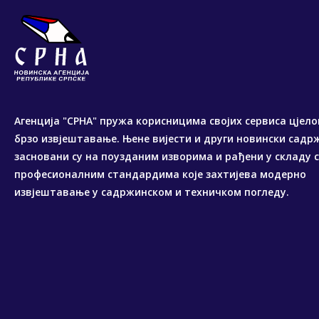
Агенција "СРНА" пружа корисницима својих сервиса цјело
брзо извјештавање. Њене вијести и други новински садр
засновани су на поузданим изворима и рађени у складу 
професионалним стандардима које захтијева модерно
извјештавање у садржинском и техничком погледу.