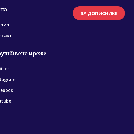
рна
ЗА ДОПИСНИКЕ
нама
нтакт
руштвене мреже
itter
stagram
cebook
utube