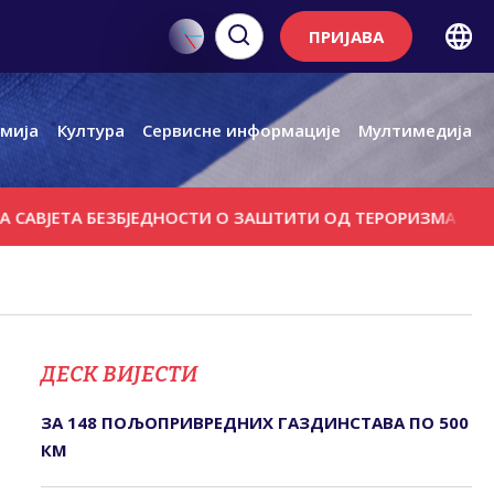
ПРИЈАВА
мија
Култура
Сервисне информације
Мултимедија
ТА БЕЗБЈЕДНОСТИ О ЗАШТИТИ ОД ТЕРОРИЗМА
СУСРЕТИ
ДЕСК ВИЈЕСТИ
ЗА 148 ПОЉОПРИВРЕДНИХ ГАЗДИНСТАВА ПО 500
КМ