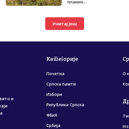
планин...
Учитај још
Категорије
С
Почетна
О 
Српска памти
Ко
Избори
вито и
Д
Република Српска
жаји
са
ФБиХ
Tw
Србија
In