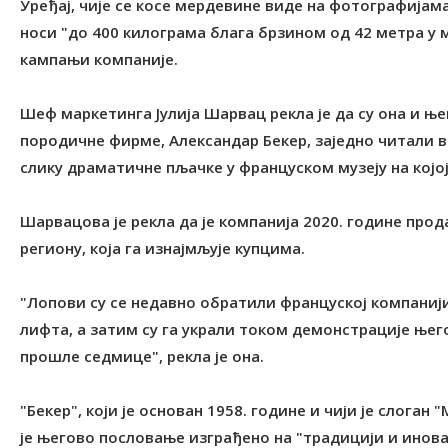
Уређај, чије се косе мердевине виде на фотографијам
носи "до 400 килограма блага брзином од 42 метра у м
кампањи компаније.
Шеф маркетинга Јулија Шарвац рекла је да су она и њ
породичне фирме, Александар Бекер, заједно читали в
слику драматичне пљачке у француском музеју на којој
Шарвацова је рекла да је компанија 2020. године про
региону, која га изнајмљује купцима.
"Лопови су се недавно обратили француској компани
лифта, а затим су га украли током демонстрације њег
прошле седмице", рекла је она.
"Бекер", који је основан 1958. године и чији је слоган 
је његово пословање изграђено на "традицији и инова