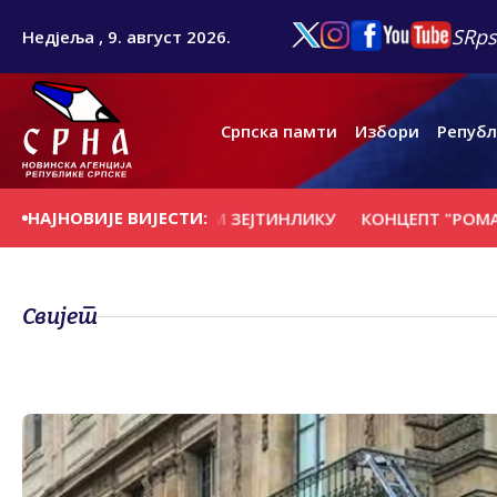
SRps
Недјеља , 9. август 2026.
Српска памти
Избори
Републ
НАЈНОВИЈЕ ВИЈЕСТИ:
ЕНАЦ НА НОВОМ ЗЕЈТИНЛИКУ
КОНЦЕПТ "РОМАНИЈСКЕ К
Свијет