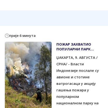
прије 6 минута
ПОЖАР ЗАХВАТИО
ПОПУЛАРНИ ПАРК
ПРИРОДЕ У ИСТОЧНОЈ
ЏАКАРТА, 9. АВГУСТА /
ЈАВИ
СРНА/ - Власти
Индонезије послале су
авионе и стотине
ватрогасаца у акцију
гашења пожара у
популарном
националном парку на