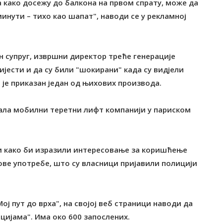
а како досежу до балкона на првом спрату, може да
инути – тихо као шапат", наводи се у рекламној
ен супруг, извршни директор треће генерације
ијести и да су били "шокирани" када су видјели
 је приказан један од њихових производа.
дала мобилни теретни лифт компанији у париском
ји како би изразили интересовање за коришћење
ове употребе, што су власници пријавили полицији
"Мој пут до врха", на својој веб страници наводи да
цијама". Има око 600 запослених.