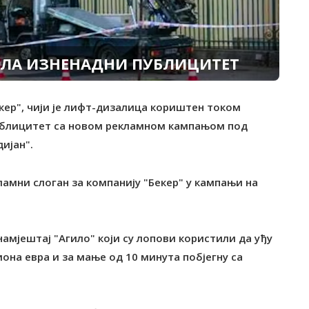
ЛА ИЗНЕНАДНИ ПУБЛИЦИТЕТ
кер", чији је лифт-дизалица кориштен током
публицитет са новом рекламном кампањом под
ијан".
ламни слоган за компанију "Бекер" у кампањи на
намјештај "Агило" који су лопови користили да уђу
иона евра и за мање од 10 минута побјегну са