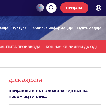
ПРИЈАВА
мија
Култура
Сервисне информације
Мултимедија
 ПРОИЗВОДА
БОШЊАЧКИ ЛИДЕРИ ДА ОДГОВОРЕ КО ЈЕ У
ДЕСК ВИЈЕСТИ
ЦВИЈАНОВИЋЕВА ПОЛОЖИЛА ВИЈЕНАЦ НА
НОВОМ ЗЕЈТИНЛИКУ