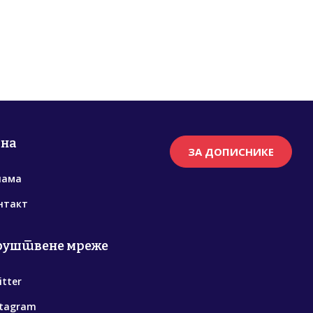
рна
ЗА ДОПИСНИКЕ
нама
нтакт
руштвене мреже
itter
stagram