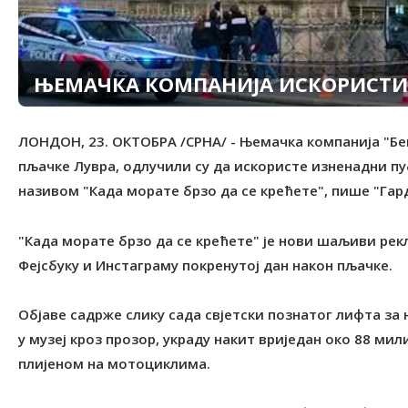
ЊЕМАЧКА КОМПАНИЈА ИСКОРИСТИ
ЛОНДОН, 23. ОКТОБРА /СРНА/ - Њемачка компанија "Бе
пљачке Лувра, одлучили су да искористе изненадни 
називом "Када морате брзо да се крећете", пише "Гард
"Када морате брзо да се крећете" је нови шаљиви рек
Фејсбуку и Инстаграму покренутој дан након пљачке.
Објаве садрже слику сада свјетски познатог лифта за 
у музеј кроз прозор, украду накит вриједан око 88 мил
плијеном на мотоциклима.