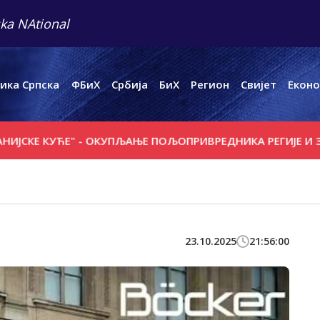
ka NAtional
ика Српска
ФБиХ
Србија
БиХ
Регион
Свијет
Еконо
УЋЕ" - ОКУПЉАЊЕ ПОЉОПРИВРЕДНИКА РЕГИЈЕ И ЗАШТИТА
23.10.2025
21:56:00