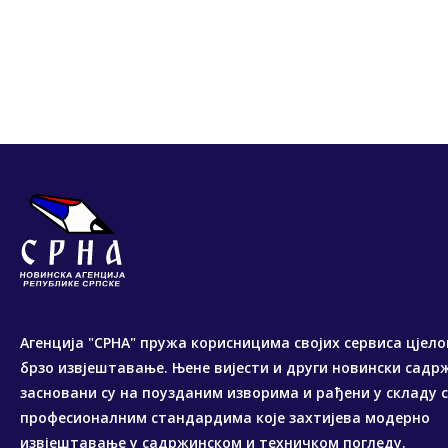
Агенција "СРНА" пружа корисницима својих сервиса цјело
брзо извјештавање. Њене вијести и други новински садр
засновани су на поузданим изворима и рађени у складу 
професионалним стандардима које захтијева модерно
извјештавање у садржинском и техничком погледу.