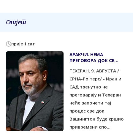
Свијет
прије 1 сат
АРАКЧИ: НЕМА
ПРЕГОВОРА ДОК СЕ
КРШИ ПРИВРЕМЕНИ
ТЕХЕРАН, 9. АВГУСТА /
СПОРАЗУМ
СРНА-Ројтерс/ - Иран и
САД тренутно не
преговарају и Техеран
неће започети тај
процес све док
Вашингтон буде кршио
привремени спо...