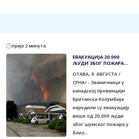
прије 2 минута
ЕВАКУАЦИЈА 20.000
ЉУДИ ЗБОГ ПОЖАРА
КОД ЈЕЗЕРА ОКАНАГАН
ОТАВА, 9. АВГУСТА /
СРНА/ - Званичници у
канадској провинцији
Британска Колумбија
наредили су евакуацију
више од 20.000 људи
због шумског пожара у
близ...