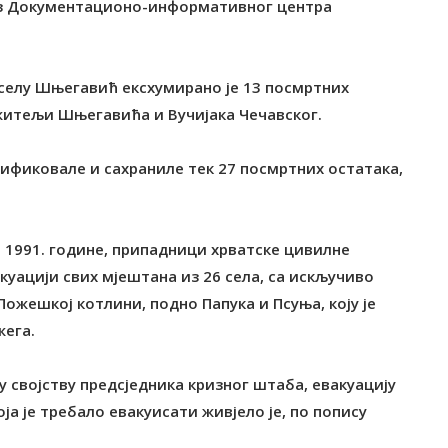
из Документационо-информативног центра
 селу Шњегавић ексхумирано је 13 посмртних
 житељи Шњегавића и Вучијака Чечавског.
тификовале и сахраниле тек 27 посмртних остатака,
ра 1991. године, припадници хрватске цивилне
уацији свих мјештана из 26 села, са искључиво
жешкој котлини, подно Папука и Псуња, коју је
жега.
 у својству предсједника кризног штаба, евакуацију
оја је требало евакуисати живјело је, по попису