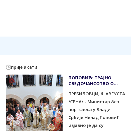
прије 9 сати
ПОПОВИЋ: ТРАЈНО
СВЕДОЧАНСОТВО О
СНАЗИ ВЕРЕ И
ПРЕБИЛОВЦИ, 6. АВГУСТА
НЕПОКОЛЕБЉИВОСТИ
/СРНА/ - Министар без
портфеља у Влади
Србије Ненад Поповић
изјавио је да су