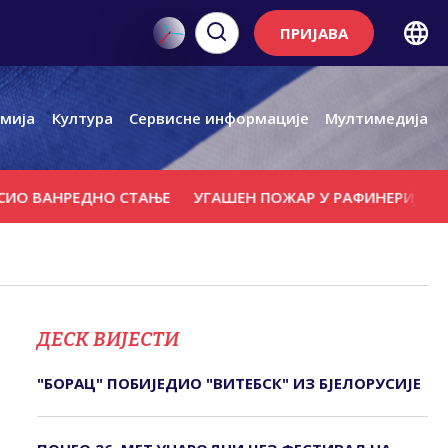
ПРИЈАВА
мија
Култура
Сервисне информације
Мултимедија
НРЕДНО СТАЊЕ
УГАШЕН ПОЖАР У РАФИНЕРИЈИ НАФТЕ И
ДЕСК ВИЈЕСТИ
"БОРАЦ" ПОБИЈЕДИО "ВИТЕБСК" ИЗ БЈЕЛОРУСИЈЕ