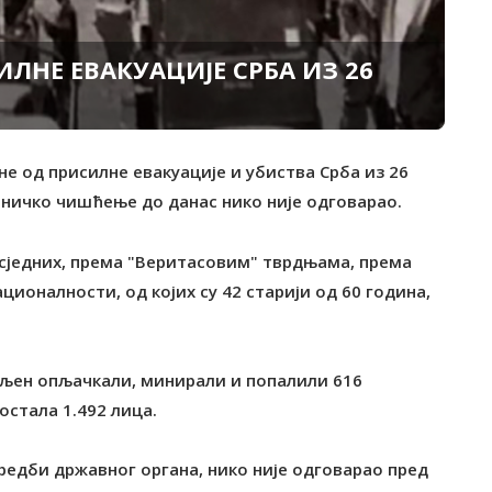
ЛНЕ ЕВАКУАЦИЈЕ СРБА ИЗ 26
не од присилне евакуације и убиства Срба из 26
етничко чишћење до данас нико није одговарао.
усједних, према "Веритасовим" тврдњама, према
ционалности, од којих су 42 старији од 60 година,
сељен опљачкали, минирали и попалили 616
остала 1.492 лица.
редби државног органа, нико није одговарао пред