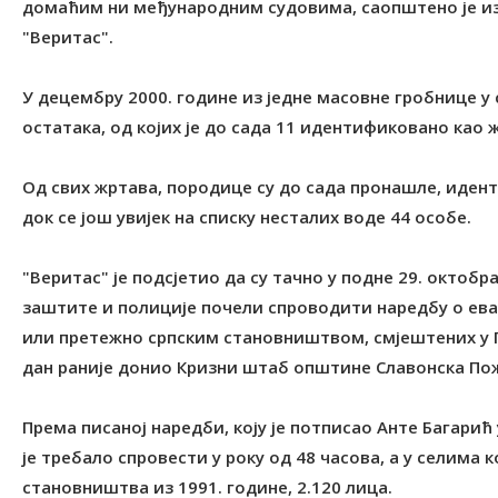
домаћим ни међународним судовима, саопштено је 
"Веритас".
У децембру 2000. године из једне масовне гробнице у
остатака, од којих је до сада 11 идентификовано као
Од свих жртава, породице су до сада пронашле, иден
док се још увијек на списку несталих воде 44 особе.
"Веритас" је подсјетио да су тачно у подне 29. октоб
заштите и полиције почели спроводити наредбу о евак
или претежно српским становништвом, смјештених у По
дан раније донио Кризни штаб општине Славонска По
Према писаној наредби, коју је потписао Анте Багарић
је требало спровести у року од 48 часова, а у селима к
становништва из 1991. године, 2.120 лица.