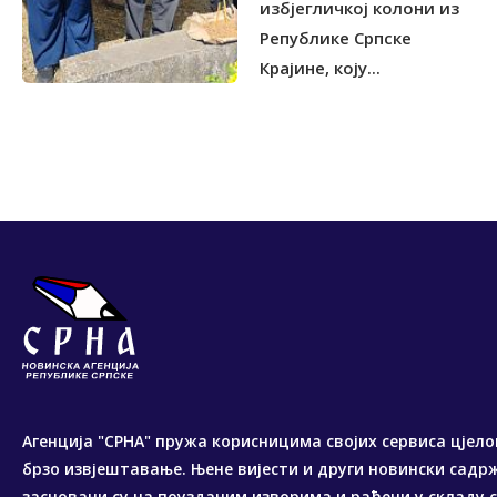
избјегличкој колони из
Републике Српске
Крајине, коју...
Агенција "СРНА" пружа корисницима својих сервиса цјело
брзо извјештавање. Њене вијести и други новински садр
засновани су на поузданим изворима и рађени у складу 