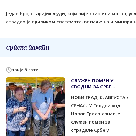
Један број старијих људи, који није хтио или могао, ус
страдао је приликом систематског паљења и минирањ
Српска памти
прије 9 сати
СЛУЖЕН ПОМЕН У
СВОДНИ ЗА СРБЕ
УБИЈЕНЕ У
НОВИ ГРАД, 6. АВГУСТА /
ИЗБЈЕГЛИЧКОЈ КОЛОНИ
1995.
СРНА/ - У Сводни код
Новог Града данас је
служен помен за
страдале Србе у