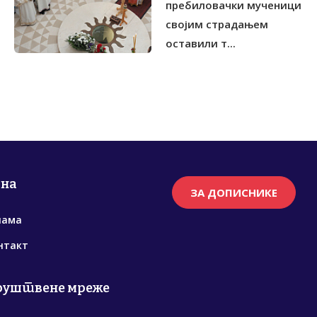
пребиловачки мученици
својим страдањем
оставили т...
рна
ЗА ДОПИСНИКЕ
нама
нтакт
руштвене мреже