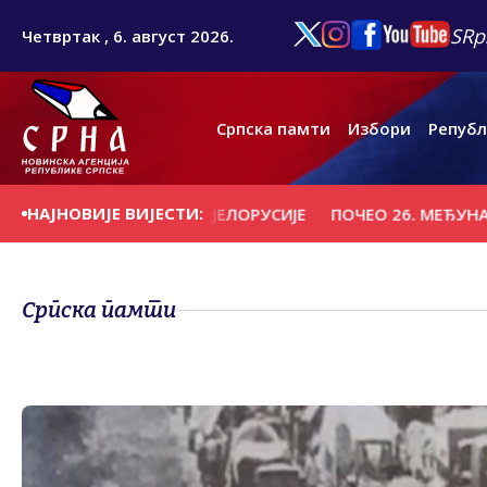
SRp
Четвртак , 6. август 2026.
Српска памти
Избори
Републ
НАЈНОВИЈЕ ВИЈЕСТИ:
О "ВИТЕБСК" ИЗ БЈЕЛОРУСИЈЕ
ПОЧЕО 26. МЕЂУНАРОДНИ 
Српска памти