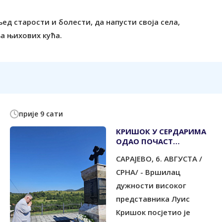
љед старости и болести, да напусти своја села,
а њихових кућа.
прије 9 сати
КРИШОК У СЕРДАРИМА
ОДАО ПОЧАСТ
УБИЈЕНИМ СРПСКИМ
САРАЈЕВО, 6. АВГУСТА /
ЦИВИЛИМА
СРНА/ - Вршилац
дужности високог
представника Луис
Кришок посјетио је