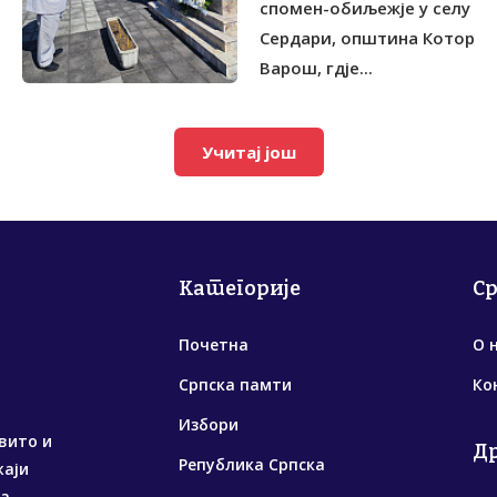
спомен-обиљежје у селу
Сердари, општина Котор
Варош, гдје...
Учитај још
Категорије
С
Почетна
О 
Српска памти
Ко
Избори
вито и
Д
Република Српска
жаји
са