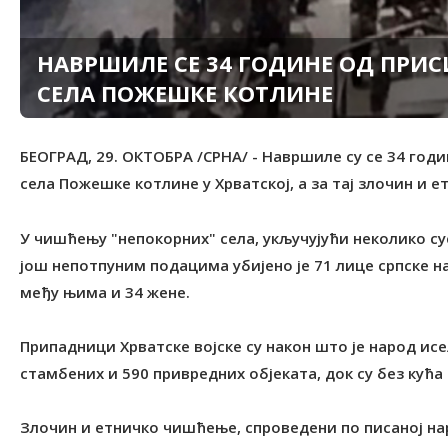
НАВРШИЛЕ СЕ 34 ГОДИНЕ ОД ПРИСИ
СЕЛА ПОЖЕШКЕ КОТЛИНЕ
БЕОГРАД, 29. ОКТОБРА /СРНА/ - Навршиле су се 34 годи
села Пожешке котлине у Хрватској, а за тај злочин и 
У чишћењу "непокорних" села, укључујући неколико с
још непотпуним подацима убијено је 71 лице српске на
међу њима и 34 жене.
Припадници Хрватске војске су након што је народ и
стамбених и 590 привредних објеката, док су без кућа 
Злочин и етничко чишћење, спроведени по писаној на