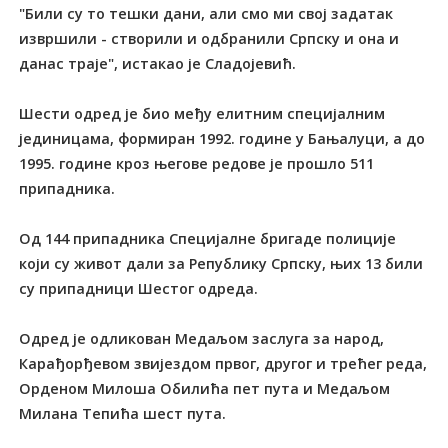
"Били су то тешки дани, али смо ми свој задатак
извршили - створили и одбранили Српску и она и
данас траје", истакао је Сладојевић.
Шести одред је био међу елитним специјалним
јединицама, формиран 1992. године у Бањалуци, а до
1995. године кроз његове редове је прошло 511
припадника.
Од 144 припадника Специјалне бригаде полиције
који су живот дали за Републику Српску, њих 13 били
су припадници Шестог одреда.
Одред је одликован Медаљом заслуга за народ,
Карађорђевом звијездом првог, другог и трећег реда,
Орденом Милоша Обилића пет пута и Медаљом
Милана Тепића шест пута.