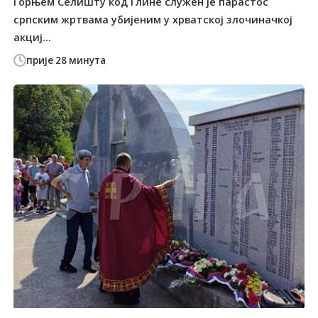
Горњем Селишту код Глине служен је парастос
српским жртвама убијеним у хрватској злочиначкој
акциј...
прије 28 минута