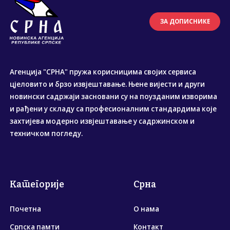
ЗА ДОПИСНИКЕ
Агенција "СРНА" пружа корисницима својих сервиса
цјеловито и брзо извјештавање. Њене вијести и други
новински садржаји засновани су на поузданим изворима
и рађени у складу са професионалним стандардима које
захтијева модерно извјештавање у садржинском и
техничком погледу.
Категорије
Срна
Почетна
О нама
Српска памти
Контакт