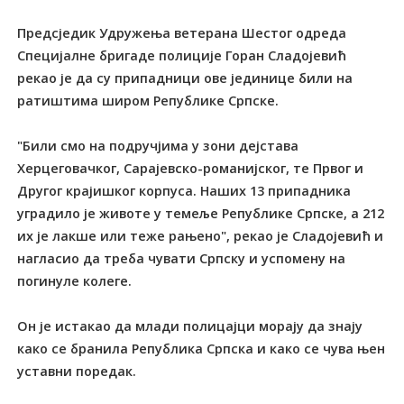
Предсједик Удружења ветерана Шестог одреда
Специјалне бригаде полиције Горан Сладојевић
рекао је да су припадници ове јединице били на
ратиштима широм Републике Српске.
"Били смо на подручјима у зони дејстава
Херцеговачког, Сарајевско-романијског, те Првог и
Другог крајишког корпуса. Наших 13 припадника
уградило је животе у темеље Републике Српске, а 212
их је лакше или теже рањено", рекао је Сладојевић и
нагласио да треба чувати Српску и успомену на
погинуле колеге.
Он је истакао да млади полицајци морају да знају
како се бранила Република Српска и како се чува њен
уставни поредак.