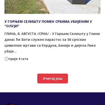
У ГОРЊЕМ СЕЛИШTУ ПОМЕН СРБИМА УБИЈЕНИМ У
"ОЛУЈИ"
ГЛИНА, 8. АВГУСTА /СРНА/ - У Горњем Селишту у Глини
данас ће бити служен парастос за 56 српских
цивилних жртава са Кордуна, Баније и дијела Лике
убије...
прије 4 сата
Учитај још