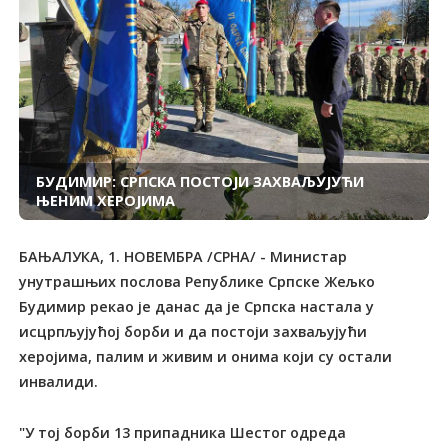
БУДИМИР: СРПСКА ПОСТОЈИ ЗАХВАЉУЈУЋИ
ЊЕНИМ ХЕРОЈИМА
БАЊАЛУКА, 1. НОВЕМБРА /СРНА/ - Министар
унутрашњих послова Републике Српске Жељко
Будимир рекао је данас да је Српска настала у
исцрпљујућој борби и да постоји захваљујући
херојима, палим и живим и онима који су остали
инвалиди.
"У тој борби 13 припадника Шестог одреда