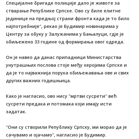
Специјалне бригаде полиције дало је животе за
стварање Републике Српске. Ово су биле елитне
јединице на предњој страни фронта када је то било
најпотребније", рекао је Будимир новинарима у
Центру за обуку у Залужанима у Бањалуци, гдје је
обиљежено 33 године од формирања овог одреда.
Он је навео да данас припадници Министарства
унутрашњих послова стоје међу херојима Српске и
да је то најважнија порука обиљежавања ове и свих
других важних годишњица.
Како је нагласио, ово нису "мртви сусрети" већ
сусрети предака и потомака који имају исти
задатак.
"Они су створили Републику Српску, ми морао да је
сачувамо и ојачамо", нагласио је Будимир.