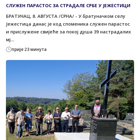
СЛУЖЕН ПАРАСТОС ЗА СТРАДАЛЕ СРБЕ У ЈЕЖЕСТИЦИ
БРАТУНАЦ, 8. АВГУСТА /СРНА/ - У братуначком селу
Јежестица данас је код споменика служен парастос
и прислужене свијеће за покој душа 39 настрадалих
мј...
прије 23 минута