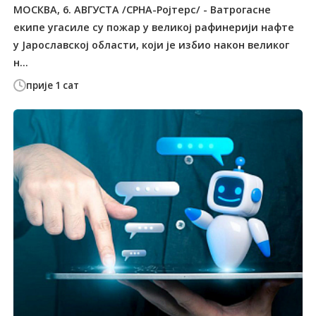
МОСКВА, 6. АВГУСТА /СРНА-Ројтерс/ - Ватрогасне
екипе угасиле су пожар у великој рафинерији нафте
у Јарославској области, који је избио након великог
н...
прије 1 сат