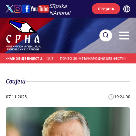
SRpska
ПРИЈАВА
NAtional
ИТЕБСК" ИЗ БЈЕЛОРУСИЈЕ
ПОЧЕО 26. МЕЂУНАРОДНИ ЏЕЗ ФЕСТИВАЛ НА ЗЕЛ
НАЈНОВИЈЕ ВИЈЕСТИ:
Свијет
07.11.2025
19:24:00