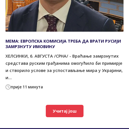
МЕМА: ЕВРОПСКА КОМИСИЈА ТРЕБА ДА ВРАТИ РУСИЈИ
ЗАМРЗНУТУ ИМОВИНУ
ХЕЛСИНКИ, 6. АВГУСТА /СРНА/ - Враћање замрзнутих
средстава руским грађанима омогућило би примирје
и створило услове за успостављање мира у Украјини,
и...
прије 11 минута
Учитај још