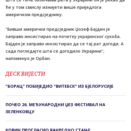
ће у том смислу изнијети више приједлога
америчком предсједнику.
"Бивши амерички предсједник Џозеф Бајден је
заправо инсистирао на почетку украјинског сукоба.
Бајден је заправо инсистирао да се тај рат догоди. А
сада погледајте шта се догодило Украјини",
напоменуо је Орбан.
ДЕСК ВИЈЕСТИ
"БОРАЦ" ПОБИЈЕДИО "ВИТЕБСК" ИЗ БЈЕЛОРУСИЈЕ
ПОЧЕО 26. МЕЂУНАРОДНИ ЏЕЗ ФЕСТИВАЛ НА
ЗЕЛЕНКОВЦУ
КОВИН ПРОГЛАСИО ВАНРЕДНО СТАЊЕ