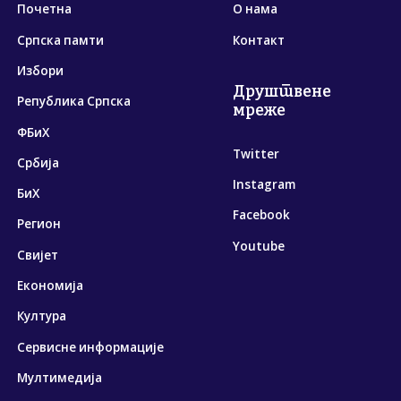
Почетна
О нама
Српска памти
Контакт
Избори
Друштвене
Република Српска
мреже
ФБиХ
Twitter
Србија
Instagram
БиХ
Facebook
Регион
Youtube
Свијет
Економија
Култура
Сервисне информације
Мултимедија