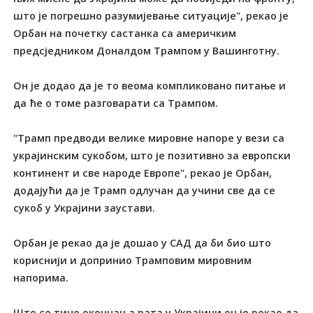
што је погрешно разумијевање ситуације", рекао је
Орбан на почетку састанка са америчким
предсједником Доналдом Трампом у Вашинготну.
Он је додао да је то веома компликовано питање и
да ће о томе разговарати са Трампом.
"Трамп предводи велике мировне напоре у вези са
украјинским сукобом, што је позитивно за европски
континент и све народе Европе", рекао је Орбан,
додајући да је Трамп одлучан да учини све да се
сукоб у Украјини заустави.
Орбан је рекао да је дошао у САД да би био што
кориснији и допринио Трамповим мировним
напорима.
Што се тиче окончања рата у Украјини он је рекао да