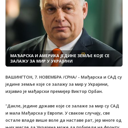
МАЂАРСКА И АМЕРИКА ЈЕДИНЕ ЗЕМЉЕ КОЈЕ СЕ
ЗАЛАЖУ ЗА МИР У УКРАЈИНИ
ВАШИНГТОН, 7. НОВЕМБРА /СРНА/ - Мађарска и САД су
једине земље које се залажу за мир у Украјини,
изјавио је мађарски премијер Виктор Орбан.
"Дакле, једине државе које се залаже за мир су САД
и мала Мађарска у Европи. У сваком случају, све
остале владе више воле да наставе рат, јер многе од
њих мисле да Украјина може да побиједи на фронту,