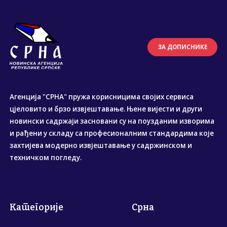
ЗА ДОПИСНИКЕ
Агенција "СРНА" пружа корисницима својих сервиса
цјеловито и брзо извјештавање. Њене вијести и други
новински садржаји засновани су на поузданим изворима
и рађени у складу са професионалним стандардима које
захтијева модерно извјештавање у садржинском и
техничком погледу.
Категорије
Срна