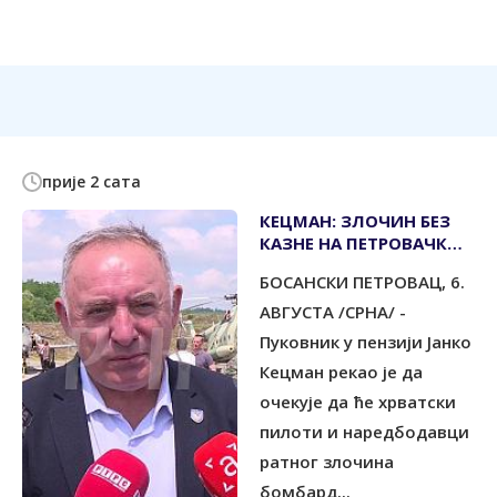
прије 2 сата
КЕЦМАН: ЗЛОЧИН БЕЗ
КАЗНЕ НА ПЕТРОВАЧКОЈ
ЦЕСТИ И У СВОДНИ КОД
БОСАНСКИ ПЕТРОВАЦ, 6.
НОВОГ ГРАДА
АВГУСТА /СРНА/ -
Пуковник у пензији Јанко
Кецман рекао је да
очекује да ће хрватски
пилоти и наредбодавци
ратног злочина
бомбард...