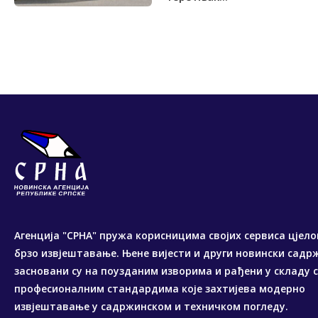
Агенција "СРНА" пружа корисницима својих сервиса цјело
брзо извјештавање. Њене вијести и други новински садр
засновани су на поузданим изворима и рађени у складу 
професионалним стандардима које захтијева модерно
извјештавање у садржинском и техничком погледу.