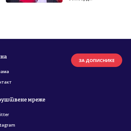
рна
ЗА ДОПИСНИКЕ
нама
нтакт
руштвене мреже
itter
stagram