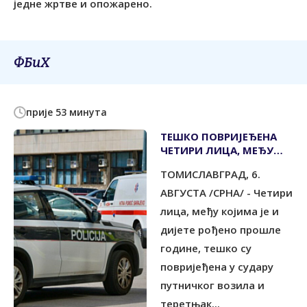
једне жртве и опожарено.
ФБиХ
прије 53 минута
ТЕШКО ПОВРИЈЕЂЕНА
ЧЕТИРИ ЛИЦА, МЕЂУ
ЊИМА И ДИЈЕТЕ
ТОМИСЛАВГРАД, 6.
АВГУСТА /СРНА/ - Четири
лица, међу којима је и
дијете рођено прошле
године, тешко су
повријеђена у судару
путничког возила и
теретњак...