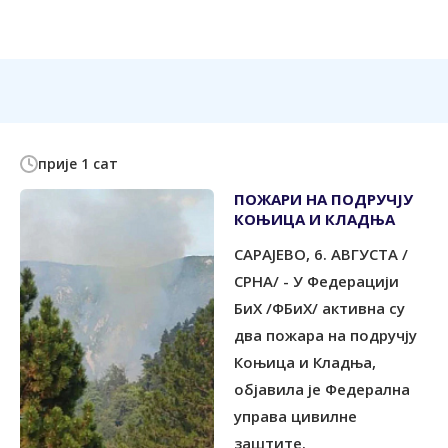
прије 1 сат
ПОЖАРИ НА ПОДРУЧЈУ
КОЊИЦА И КЛАДЊА
САРАЈЕВО, 6. АВГУСТА /
СРНА/ - У Федерацији
БиХ /ФБиХ/ активна су
два пожара на подручју
Коњица и Кладња,
објавила је Федерална
управа цивилне
заштите.