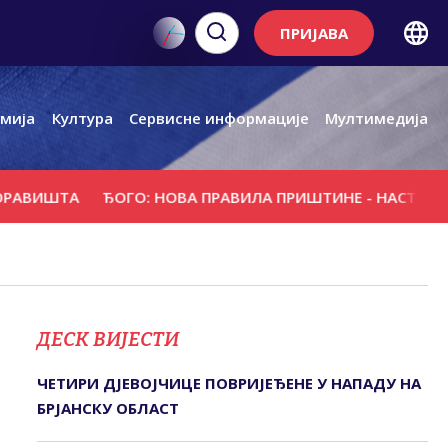
ПРИЈАВА
мија
Култура
Сервисне информације
Мултимедија
ШТА
ЂОГО: НОВА ПРАВИЛА ПРИШТИНЕ - НАСТАВАК ОТИ
ДЕСК ВИЈЕСТИ
ЧЕТИРИ ДЈЕВОЈЧИЦЕ ПОВРИЈЕЂЕНЕ У НАПАДУ НА
БРЈАНСКУ ОБЛАСТ