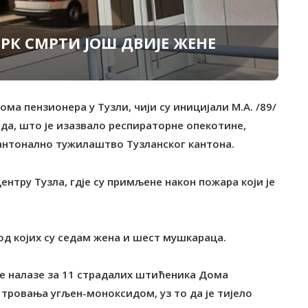
К СМРТИ ЈОШ ДВИЈЕ ЖЕНЕ
ма пензионера у Тузли, чији су иницијали М.А. /89/
ида, што је изазвало респираторне опекотине,
Кантонално тужилаштво Тузланског кантона.
нтру Тузла, гдје су примљене након пожара који је
од којих су седам жена и шест мушкараца.
е налазе за 11 страдалих штићеника Дома
тровања угљен-моноксидом, уз то да је тијело