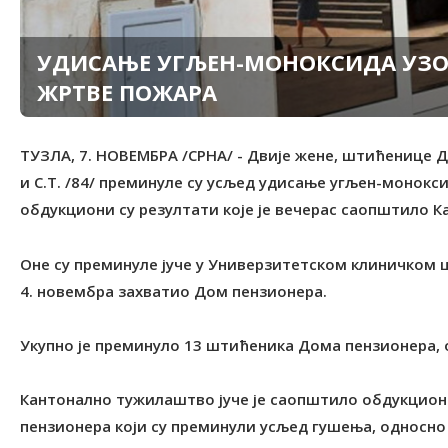
УДИСАЊЕ УГЉЕН-МОНОКСИДА УЗОР
ЖРТВЕ ПОЖАРА
ТУЗЛА, 7. НОВЕМБРА /СРНА/ - Двије жене, штићенице До
и С.Т. /84/ преминуле су усљед удисање угљен-монокс
обдукциони су резултати које је вечерас саопштило 
Оне су преминуле јуче у Универзитетском клиничком це
4. новембра захватио Дом пензионера.
Укупно је преминуло 13 штићеника Дома пензионера, 
Кантонално тужилаштво јуче је саопштило обдукцион
пензионера који су преминули усљед гушења, односно 