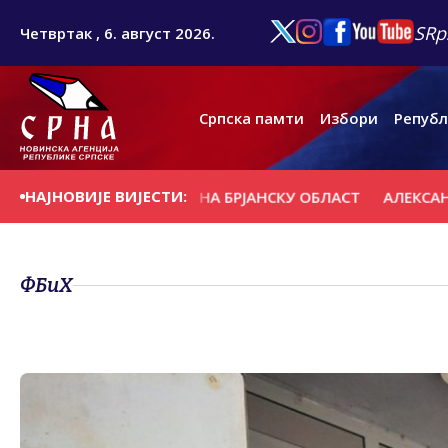
SRp
Четвртак , 6. август 2026.
Српска памти
Избори
Републ
НАЈНОВИЈЕ ВИЈЕСТИ:
ЈЕЂЕНЕ У НАПАДУ НА БРЈАНСКУ ОБЛАСТ
АЛЕКСАНДРУ Н
ФБиХ