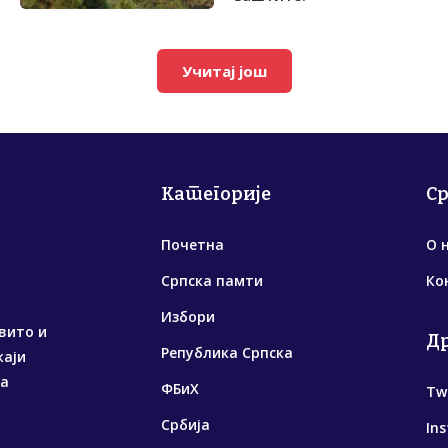
Учитај још
Категорије
С
Почетна
О 
Српска памти
Ко
Избори
вито и
Д
Република Српска
жаји
са
ФБиХ
Tw
Србија
In