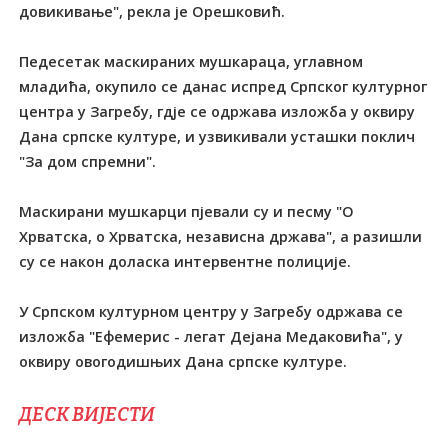
довикивање", рекла је Орешковић.
Педесетак маскираних мушкараца, углавном
младића, окупило се данас испред Српског културног
центра у Загребу, гдје се одржава изложба у оквиру
Дана српске културе, и узвикивали усташки поклич
"За дом спремни".
Маскирани мушкарци пјевали су и песму "О
Хрватска, о Хрватска, независна држава", а разишли
су се након доласка интервентне полиције.
У Српском културном центру у Загребу одржава се
изложба "Ефемерис - легат Дејана Медаковића", у
оквиру овогодишњих Дана српске културе.
ДЕСК ВИЈЕСТИ