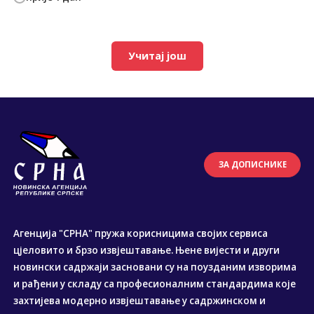
Учитај још
ЗА ДОПИСНИКЕ
Агенција "СРНА" пружа корисницима својих сервиса
цјеловито и брзо извјештавање. Њене вијести и други
новински садржаји засновани су на поузданим изворима
и рађени у складу са професионалним стандардима које
захтијева модерно извјештавање у садржинском и