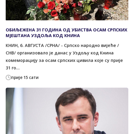
ОБИЉЕЖЕНА 31 ГОДИНА ОД УБИСТВА ОСАМ СРПСКИХ
МЈЕШТАНА УЗДОЉА КОД КНИНА
КНИН, 6. АВГУСТА /СРНА/ - Српско народно вијеће /
СНВ/ организовало је данас у Уздољу код Книна
комеморацију за осам српских цивила које су прије
31 го...
прије 15 сати