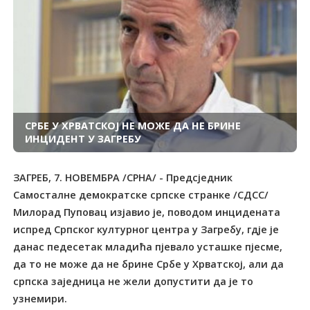
СРБЕ У ХРВАТСКОЈ НЕ МОЖЕ ДА НЕ БРИНЕ
ИНЦИДЕНТ У ЗАГРЕБУ
ЗАГРЕБ, 7. НОВЕМБРА /СРНА/ - Предсједник
Самосталне демократске српске странке /СДСС/
Милорад Пуповац изјавио је, поводом инцидената
испред Српског културног центра у Загребу, гдје је
данас педесетак младића пјевало усташке пјесме,
да то не може да не брине Србе у Хрватској, али да
српска заједница не жели допустити да је то
узнемири.