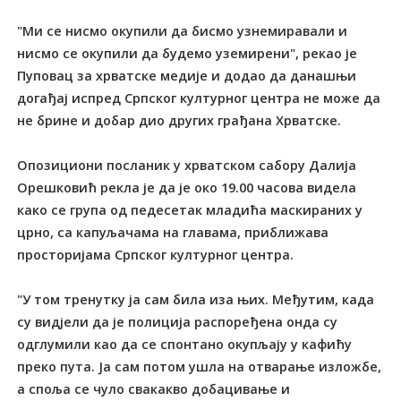
"Ми се нисмо окупили да бисмо узнемиравали и
нисмо се окупили да будемо уземирени", рекао је
Пуповац за хрватске медије и додао да данашњи
догађај испред Српског културног центра не може да
не брине и добар дио других грађана Хрватске.
Опозициони посланик у хрватском сабору Далија
Орешковић рекла је да је око 19.00 часова видела
како се група од педесетак младића маскираних у
црно, са капуљачама на главама, приближава
просторијама Српског културног центра.
"У том тренутку ја сам била иза њих. Међутим, када
су видјели да је полиција распоређена онда су
одглумили као да се спонтано окупљају у кафићу
преко пута. Ја сам потом ушла на отварање изложбе,
а споља се чуло свакакво добацивање и