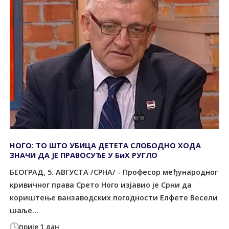
НОГО: ТО ШТО УБИЦА ДЕТЕТА СЛОБОДНО ХОДА
ЗНАЧИ ДА ЈЕ ПРАВОСУЂЕ У БиХ РУГЛО
БЕОГРАД, 5. АВГУСТА /СРНА/ - Професор међународног
кривичног права Срето Ного изјавио је Срни да
кориштење ванзаводских погодности Елфете Весели
шаље...
прије 1 дан