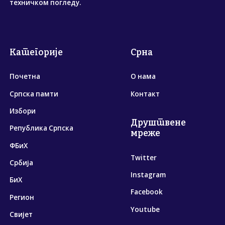
техничком погледу.
Категорије
Срна
Почетна
О нама
Српска памти
Контакт
Избори
Друштвене
Република Српска
мреже
ФБиХ
Twitter
Србија
Instagram
БиХ
Facebook
Регион
Youtube
Свијет