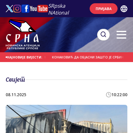
SRpska
ПРИЈАВА
NAtional
ОРО 20 МИЛИЈАРДИ КМ
КОНАКОВИЋ ДА ОБЈАСНИ ЗАШТО ЈЕ СРБИН НА САМО 
НАЈНОВИЈЕ ВИЈЕСТИ:
Свијет
08.11.2025
10:22:00