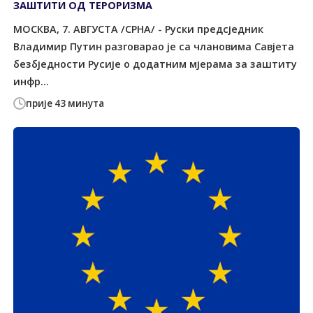
ЗАШТИТИ ОД ТЕРОРИЗМА
МОСКВА, 7. АВГУСТА /СРНА/ - Руски предсједник
Владимир Путин разговарао је са члановима Савјета
безбједности Русије о додатним мјерама за заштиту
инфр...
прије 43 минута