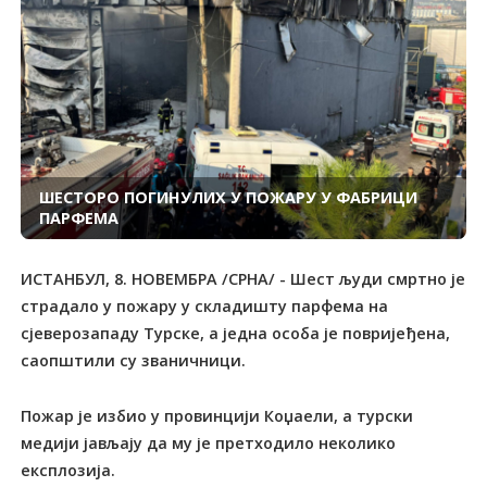
ШЕСТОРО ПОГИНУЛИХ У ПОЖАРУ У ФАБРИЦИ
ПАРФЕМА
ИСТАНБУЛ, 8. НОВЕМБРА /СРНА/ - Шест људи смртно је
страдало у пожару у складишту парфема на
сјеверозападу Турске, а једна особа је повријеђена,
саопштили су званичници.
Пожар је избио у провинцији Коџаели, а турски
медији јављају да му је претходило неколико
експлозија.