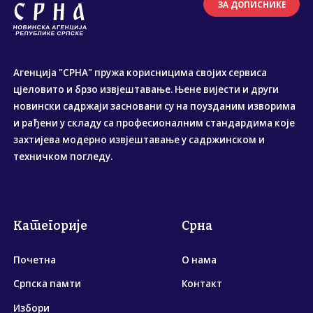
ЗА ДОПИСНИКЕ
Агенција "СРНА" пружа корисницима својих сервиса
цјеловито и брзо извјештавање. Њене вијести и други
новински садржаји засновани су на поузданим изворима
и рађени у складу са професионалним стандардима које
захтијева модерно извјештавање у садржинском и
техничком погледу.
Категорије
Срна
Почетна
О нама
Српска памти
Контакт
Избори