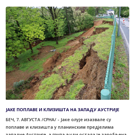
ЈАКЕ ПОПЛАВЕ И КЛИЗИШТА НА ЗАПАДУ АУСТРИЈЕ
БЕЧ, 7. АВГУСТА /СРНА/ - Јаке олује изазвале су
поплаве и клизишта у планинским предјелима
западне Аустрије, а група људи остала је заробљена