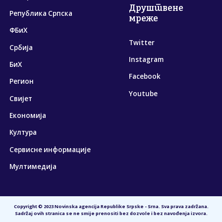
Друштвене
Република Српска
мреже
ФБиХ
Twitter
Србија
Instagram
БиХ
Facebook
Регион
Youtube
Свијет
Економија
Култура
Сервисне информације
Мултимедија
Copyright © 2023 Novinska agencija Republike Srpske - Srna. Sva prava zadržana.
Sadržaj ovih stranica se ne smije prenositi bez dozvole i bez navođenja izvora.