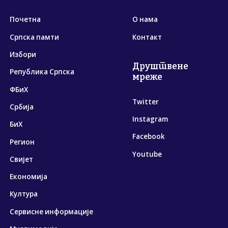
Почетна
О нама
Српска памти
Контакт
Избори
Друштвене
Република Српска
мреже
ФБиХ
Twitter
Србија
Instagram
БиХ
Facebook
Регион
Youtube
Свијет
Економија
Култура
Сервисне информације