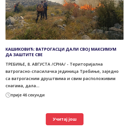
КАШИКОВИЋ: ВАТРОГАСЦИ ДАЛИ СВОЈ МАКСИМУМ
ДА ЗАШТИТЕ СВЕ
ТРЕБИЊЕ, 8. АВГУСТА /СРНА/ - Tериторијална
ватрогасно-спасилачка јединица Tребиње, заједно
са ватрогасним друштвима и свим расположивим
снагама, дала...
прије 46 секунди
Учитај још