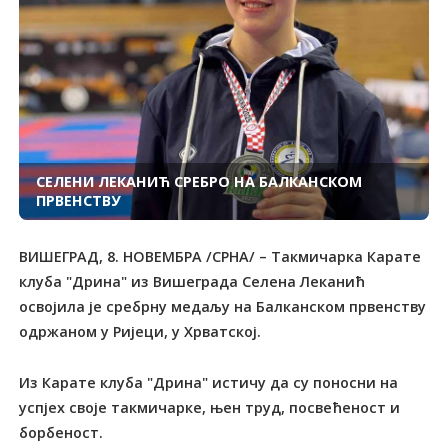
СЕЛЕНИ ЛЕКАНИЋ СРЕБРО НА БАЛКАНСКОМ
ПРВЕНСТВУ
ВИШЕГРАД, 8. НОВЕМБРА /СРНА/ – Такмичарка Карате
клуба "Дрина" из Вишеграда Селена Леканић
освојила је сребрну медаљу на Балканском првенству
одржаном у Ријеци, у Хрватској.
Из Карате клуба "Дрина" истичу да су поносни на
успјех своје такмичарке, њен труд, посвећеност и
борбеност.