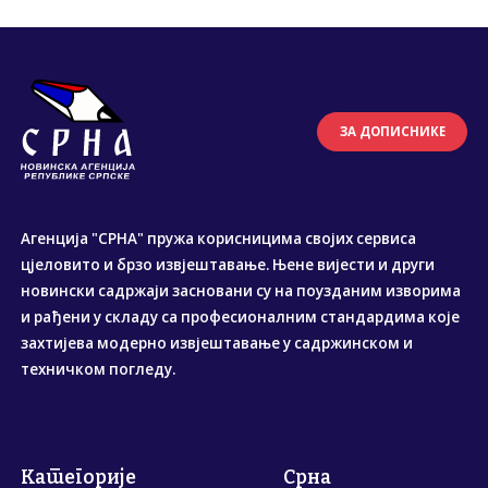
ЗА ДОПИСНИКЕ
Агенција "СРНА" пружа корисницима својих сервиса
цјеловито и брзо извјештавање. Њене вијести и други
новински садржаји засновани су на поузданим изворима
и рађени у складу са професионалним стандардима које
захтијева модерно извјештавање у садржинском и
техничком погледу.
Категорије
Срна