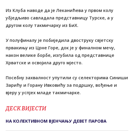
Из Клуба наводе да је Леканићева у првом колу
убједљиво савладала представницу Турске, а у
другом колу такмичарку из БиХ.
У полуфиналу је побиједила двоструку свјетску
првакињу из Црне Горе, док је у финалном мечу,
након велике борбе, изгубила од представнице
Хрватске и освојила друго мјесто.
Посебну захвалност упутили су селекторима Синиши
Зарићу и Горану Ивковићу за подршку, вођење и
вјеру у успјех младе такмичарке.
ДЕСК ВИЈЕСТИ
НА КОЛЕКТИВНОМ ВЈЕНЧАЊУ ДЕВЕТ ПАРОВА