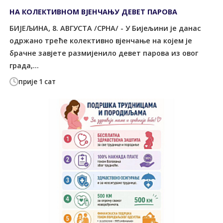
НА КОЛЕКТИВНОМ ВЈЕНЧАЊУ ДЕВЕТ ПАРОВА
БИЈЕЉИНА, 8. АВГУСТА /СРНА/ - У Бијељини је данас
одржано треће колективно вјенчање на којем је
брачне завјете размијенило девет парова из овог
града,...
прије 1 сат