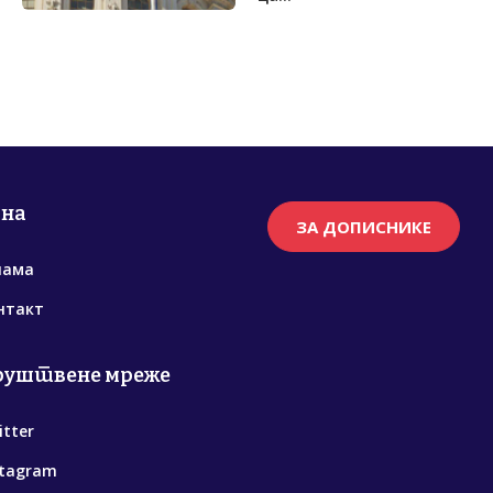
рна
ЗА ДОПИСНИКЕ
нама
нтакт
руштвене мреже
itter
stagram