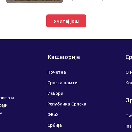
Учитај још
Категорије
С
Почетна
О 
Српска памти
Ко
Избори
вито и
Д
Република Српска
жаји
са
ФБиХ
Tw
Србија
In