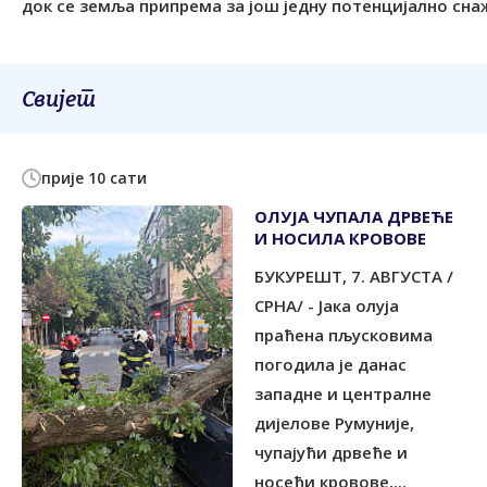
док се земља припрема за још једну потенцијално снажн
Свијет
прије 10 сати
ОЛУЈА ЧУПАЛА ДРВЕЋЕ
И НОСИЛА КРОВОВЕ
БУКУРЕШT, 7. АВГУСТА /
СРНА/ - Јака олуја
праћена пљусковима
погодила је данас
западне и централне
дијелове Румуније,
чупајући дрвеће и
носећи кровове,...