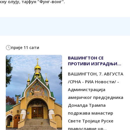
у олују, тајфун "Фунг-вонг".
прије 11 сати
ВАШИНГТОН СЕ
ПРОТИВИ ИЗГРАДЊИ
ВЈЕТРОПАРКА КОД
ВАШИНГТОН, 7. АВГУСТА
РУСКОГ МАНАСТИРА
/СРНА - РИА Новости/ -
Администрација
америчког предсједника
Доналда Трампа
подржава манастир
Свете Тројице Руске
православне цр...