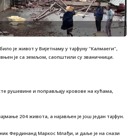
било је живот у Вијетнаму у тајфуну "Калмаеги",
равњен је са земљом, саопштили су званичници.
те рушевине и поправљају кровове на кућама,
ајмање 204 живота, а најављен је још један тајфун.
дник Фердинанд Маркос Млађи, и даље је на снази