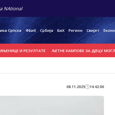
a NAtional
ика Српска
ФБиХ
Србија
БиХ
Регион
Свијет
Еконо
Е И РЕЗУЛТАТЕ
ЉЕТНЕ КАМПОВЕ ЗА ДЈЕЦУ МОГЛЕ БИ ЗА
08.11.2025
14:42:00