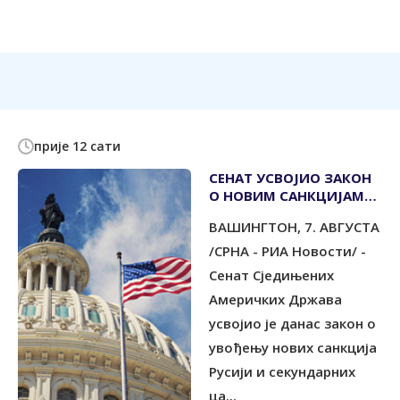
прије 12 сати
СЕНАТ УСВОЈИО ЗАКОН
О НОВИМ САНКЦИЈАМА
МОСКВИ
ВАШИНГТОН, 7. АВГУСТА
/СРНА - РИА Новости/ -
Сенат Сједињених
Америчких Држава
усвојио је данас закон о
увођењу нових санкција
Русији и секундарних
ца...