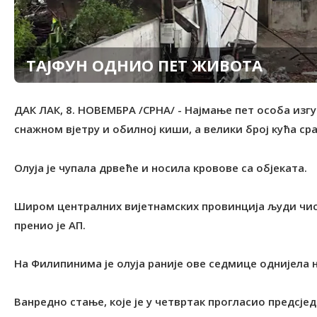
ТАЈФУН ОДНИО ПЕТ ЖИВОТА
ДАК ЛАК, 8. НОВЕМБРА /СРНА/ - Најмање пет особа изгу
снажном вјетру и обилној киши, а велики број кућа с
Олуја је чупала дрвеће и носила кровове са објеката.
Широм централних вијетнамских провинција људи чис
пренио је АП.
На Филипинима је олуја раније ове седмице однијела н
Ванредно стање, које је у четвртак прогласио предсје