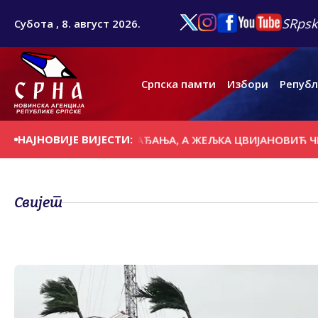
SRpsk
Субота , 8. август 2026.
Српска памти
Избори
Републ
НАЈНОВИЈЕ ВИЈЕСТИ:
ТПОСТАВКЕ И НАГАЂАЊА, А ЖЕЉКА ЦВИЈАНОВИЋ ЧИЊЕНИЦ
Свијет