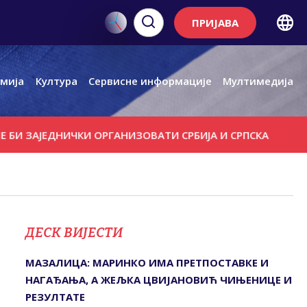
ПРИЈАВА
мија
Култура
Сервисне информације
Мултимедија
ЈЕДНИЧКИ ОРГАНИЗОВАТИ СРБИЈА И СРПСКА
КОЈИЋ: ТУЖ
ДЕСК ВИЈЕСТИ
МАЗАЛИЦА: МАРИНКО ИМА ПРЕТПОСТАВКЕ И
НАГАЂАЊА, А ЖЕЉКА ЦВИЈАНОВИЋ ЧИЊЕНИЦЕ И
РЕЗУЛТАТЕ