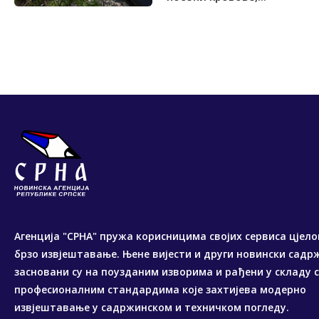
Агенција "СРНА" пружа корисницима својих сервиса цјело
брзо извјештавање. Њене вијести и други новински садр
засновани су на поузданим изворима и рађени у складу 
професионалним стандардима које захтијева модерно
извјештавање у садржинском и техничком погледу.