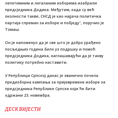
легитимним и легаланим изборима изабрали
предсједника Додика. Међутим, када су већ
околности такве, СНСД је као најјача политичка
партија спреман за изборе и побједу", поручио је
Томаш.
Он је напоменуо да је све што је добро урађено
посљедњих година било уз подршку и помоћ
предсједника Додика, наглашавајући да је такву
политику потребно наставити.
У Републици Српској данас је званично почела
предизборна кампања за пријевремене изборе за
предсједника Републике Српске који ће бити
одржани 23. новембра.
ДЕСК ВИЈЕСТИ