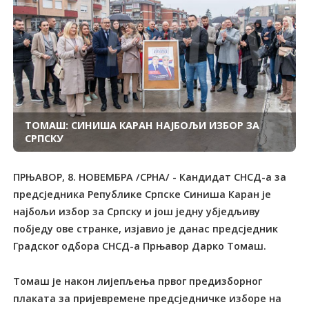
ТОМАШ: СИНИША КАРАН НАЈБОЉИ ИЗБОР ЗА
СРПСКУ
ПРЊАВОР, 8. НОВЕМБРА /СРНА/ - Кандидат СНСД-а за
предсједника Републике Српске Синиша Каран је
најбољи избор за Српску и још једну убједљиву
побједу ове странке, изјавио је данас предсједник
Градског одбора СНСД-а Прњавор Дарко Томаш.
Томаш је након лијепљења првог предизборног
плаката за пријевремене предсједничке изборе на