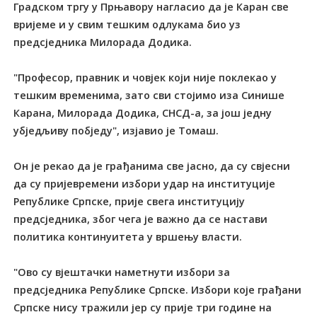
Градском тргу у Прњавору нагласио да је Каран све
вријеме и у свим тешким одлукама био уз
предсједника Милорада Додика.
"Професор, правник и човјек који није поклекао у
тешким временима, зато сви стојимо иза Синише
Карана, Милорада Додика, СНСД-а, за још једну
убједљиву побједу", изјавио је Томаш.
Он је рекао да је грађанима све јасно, да су свјесни
да су пријевремени избори удар на институције
Републике Српске, прије свега институцију
предсједника, због чега је важно да се настави
политика континуитета у вршењу власти.
"Ово су вјештачки наметнути избори за
предсједника Републике Српске. Избори које грађани
Српске нису тражили јер су прије три године на