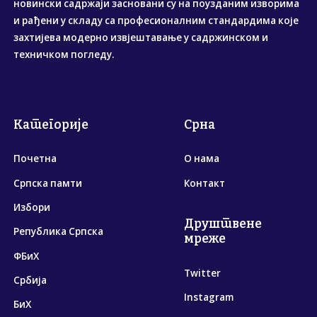
новински садржаји засновани су на поузданим изворима
и рађени у складу са професионалним стандардима које
захтијева модерно извјештавање у садржинском и
техничком погледу.
Категорије
Срна
Почетна
О нама
Српска памти
Контакт
Избори
Друштвене
Република Српска
мреже
ФБиХ
Twitter
Србија
Instagram
БиХ