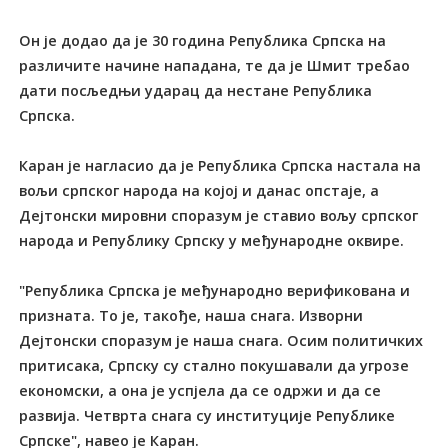
Он је додао да је 30 година Република Српска на
различите начине нападана, те да је Шмит требао
дати посљедњи ударац да нестане Република
Српска.
Каран је нагласио да је Република Српска настала на
вољи српског народа на којој и данас опстаје, а
Дејтонски мировни споразум је ставио вољу српског
народа и Републику Српску у међународне оквире.
"Република Српска је међународно верификована и
призната. То је, такође, наша снага. Изворни
Дејтонски споразум је наша снага. Осим политичких
притисака, Српску су стално покушавали да угрозе
економски, а она је успјела да се одржи и да се
развија. Четврта снага су институције Републике
Српске", навео је Каран.