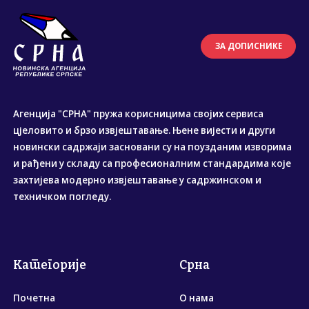
ЗА ДОПИСНИКЕ
Агенција "СРНА" пружа корисницима својих сервиса
цјеловито и брзо извјештавање. Њене вијести и други
новински садржаји засновани су на поузданим изворима
и рађени у складу са професионалним стандардима које
захтијева модерно извјештавање у садржинском и
техничком погледу.
Категорије
Срна
Почетна
О нама