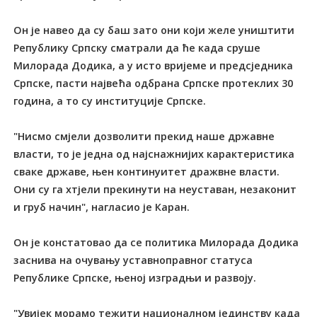
Он је навео да су баш зато они који желе уништити
Републику Српску сматрали да ће када сруше
Милорада Додика, а у исто вријеме и предсједника
Српске, пасти највећа одбрана Српске протеклих 30
година, а то су институције Српске.
"Нисмо смјели дозволити прекид наше државне
власти, то је једна од најснажнијих карактеристика
сваке државе, њен континуитет дражвне власти.
Они су га хтјели прекинути на неуставан, незаконит
и груб начин", нагласио је Каран.
Он је констатовао да се политика Милорада Додика
заснива на очувању уставноправног статуса
Републике Српске, њеној изградњи и развоју.
"Увијек морамо тежити националном јединству када