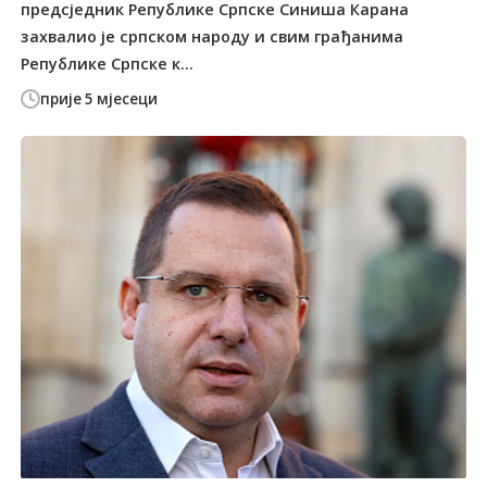
предсједник Републике Српске Синиша Карана
захвалио је српском народу и свим грађанима
Републике Српске к...
прије 5 мјесеци