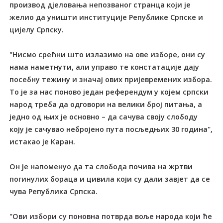
производ дјеловања непозваног странца који је
желио да уништи институције Републике Српске и
цијелу Српску.
"Нисмо срећни што излазимо на ове изборе, они су
нама наметнути, али управо те констатације дају
посебну тежину и значај ових пријевремених избора.
То је за нас поново један референдум у којем српски
народ треба да одговори на велики број питања, а
једно од њих је основно – да сачува своју слободу
коју је сачувао небројено пута посљедњих 30 година",
истакао је Каран.
Он је напоменуо да та слобода почива на жртви
погинулих бораца и цивила који су дали завјет да се
чува Република Српска.
"Ови избори су поновна потврда воље народа који ће