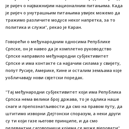
је ријеч о најважнијим националним питањима. Када
је ријеч о унутрашњим питањима увијек можемо да
тражимо различите модусе неког напретка, за то
политика и служи", рекао је Каран.
Говорећи о међународним односима Републике
Српске, он је навео да је комплетно руководство
Српске направило међународни субјективитет
Српске и има контакте са најјачим силама у свијету,
попут Русије, Америке, Кине и осталим земљама које
уобличавају нови свјетски поредак.
"Тај међународни субјективитет који има Република
Српска нема велики број држава, то је одлика наше
снаге и препознатљивости да смо на правом путу, да
штитимо изворни Дејтонски споразум, а неки други
су ти који газе његове принципе, и да смо
релевантни саговорници којима се може вјеровати",