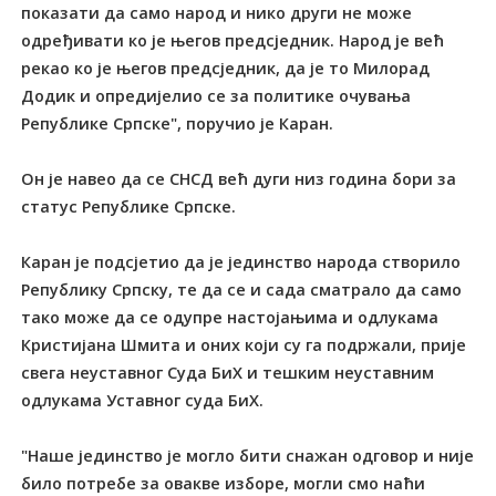
показати да само народ и нико други не може
одређивати ко је његов предсједник. Народ је већ
рекао ко је његов предсједник, да је то Милорад
Додик и опредијелио се за политике очувања
Републике Српске", поручио је Каран.
Он је навео да се СНСД већ дуги низ година бори за
статус Републике Српске.
Каран је подсјетио да је јединство народа створило
Републику Српску, те да се и сада сматрало да само
тако може да се одупре настојањима и одлукама
Кристијана Шмита и оних који су га подржали, прије
свега неуставног Суда БиХ и тешким неуставним
одлукама Уставног суда БиХ.
"Наше јединство је могло бити снажан одговор и није
било потребе за овакве изборе, могли смо наћи