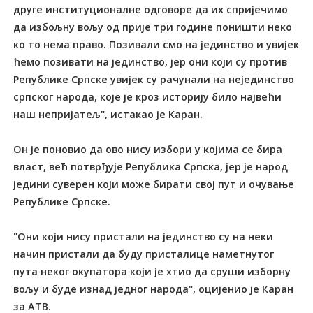
друге институционалне одговоре да их спријечимо
да избољну вољу од прије три године поништи неко
ко то нема право. Позивали смо на јединство и увијек
ћемо позивати на јединство, јер они који су против
Републике Српске увијек су рачунали на нејединство
српског народа, које је кроз историју било највећи
наш непријатељ", истакао је Каран.
Он је поновио да ово нису избори у којима се бира
власт, већ потврђује Република Српска, јер је народ
једини суверен који може бирати свој пут и очување
Републике Српске.
"Они који нису пристали на јединство су на неки
начин пристали да буду присталице наметнутог
пута неког окупатора који је хтио да сруши изборну
вољу и буде изнад једног народа", оцијенио је Каран
за АТВ.