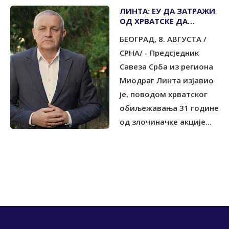
ЛИНТА: ЕУ ДА ЗАТРАЖИ
ОД ХРВАТСКЕ ДА
ПРЕСТАНЕ ТОЛЕРИСАТИ
БЕОГРАД, 8. АВГУСТА /
КРШЕЊЕ ПРАВА СРБА
СРНА/ - Предсједник
Савеза Срба из региона
Миодраг Линта изјавио
је, поводом хрватског
обиљежавања 31 године
од злочиначке акције...