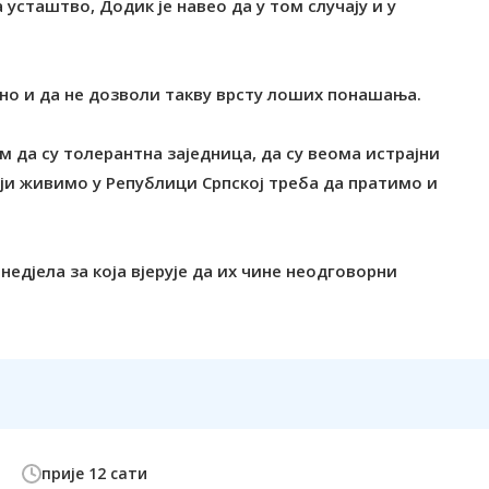
усташтво, Додик је навео да у том случају и у
но и да не дозволи такву врсту лоших понашања.
 да су толерантна заједница, да су веома истрајни
оји живимо у Републици Српској треба да пратимо и
недјела за која вјерује да их чине неодговорни
прије 12 сати