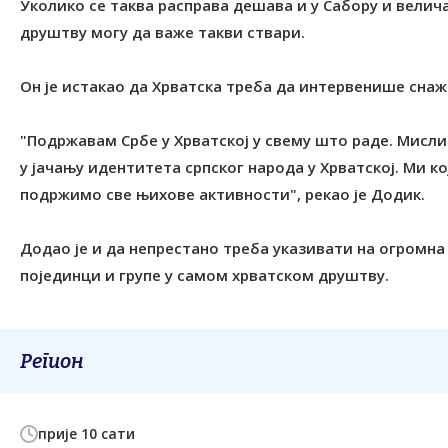
Уколико се таква расправа дешава и у Сабору и велича 
друштву могу да важе такви ствари.
Он је истакао да Хрватска треба да интервенише снаж
"Подржавам Србе у Хрватској у свему што раде. Мислим
у јачању идентитета српског народа у Хрватској. Ми к
подржимо све њихове активности", рекао је Додик.
Додао је и да непрестано треба указивати на огромна 
појединци и групе у самом хрватском друштву.
Регион
прије 10 сати