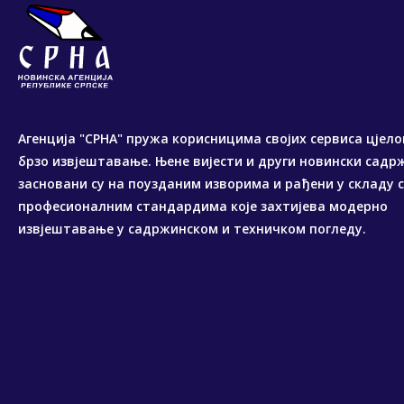
Агенција "СРНА" пружа корисницима својих сервиса цјело
брзо извјештавање. Њене вијести и други новински садр
засновани су на поузданим изворима и рађени у складу 
професионалним стандардима које захтијева модерно
извјештавање у садржинском и техничком погледу.