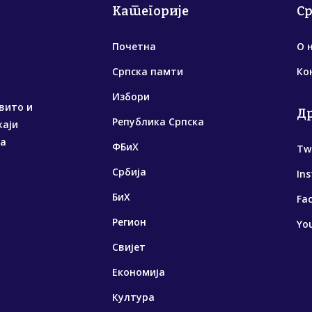
Категорије
С
Почетна
О 
Српска памти
Ко
Избори
вито и
Д
Република Српска
жаји
са
ФБиХ
Tw
Србија
In
БиХ
Fa
Регион
Yo
Свијет
Економија
Култура