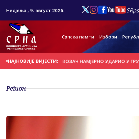
SRps
Недјеља , 9. август 2026.
Српска памти
Избори
Републ
НАЈНОВИЈЕ ВИЈЕСТИ:
А ДАНАШЊИ ДАН
ВОЗАЧ НАМЈЕРНО УДАРИО У ГРУПУ БИ
Регион