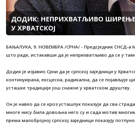
ДОДИК: НЕПРИХВАТЉИВО ШИРЕЊЕ 
У ХРВАТСКОЈ
БАЊАЛУКА, 9. НОВЕМБРА /СРНА/ - Предсједник СНСД-а М
што раде, истакавши да је неприхватљиво да се у т
Додик је изјавио Срни да је српској заједници у Хрват
континуирана, ексцесна, радикална, да се појављује цик
усташке традиције још снажне у хрватском друштву.
Он је навео да се кроз усташлук показује да сва страд
многе нису била довољна него су и сада мотив мног
према малобројној српској заједници показују потпу