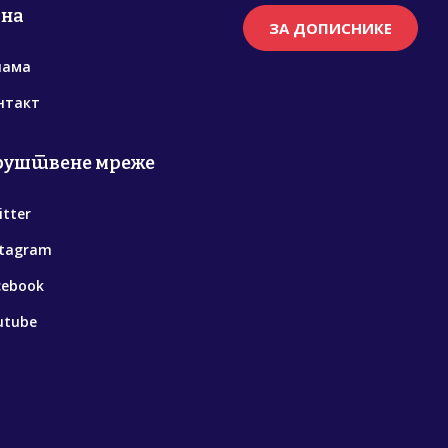
рна
ЗА ДОПИСНИКЕ
нама
нтакт
руштвене мреже
itter
stagram
cebook
utube