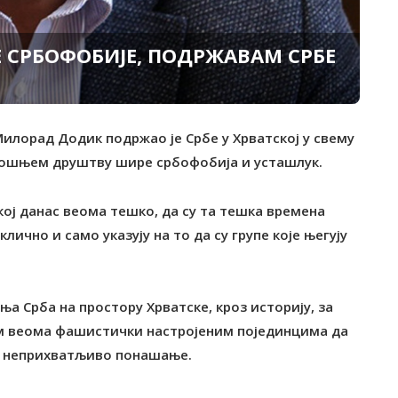
СРБОФОБИЈЕ, ПОДРЖАВАМ СРБЕ
илорад Додик подржао је Србе у Хрватској у свему
амошњем друштву шире србофобија и усташлук.
ској данас веома тешко, да су та тешка времена
лично и само указују на то да су групе које његују
ања Срба на простору Хрватске, кроз историју, за
им веома фашистички настројеним појединцима да
но неприхватљиво понашање.