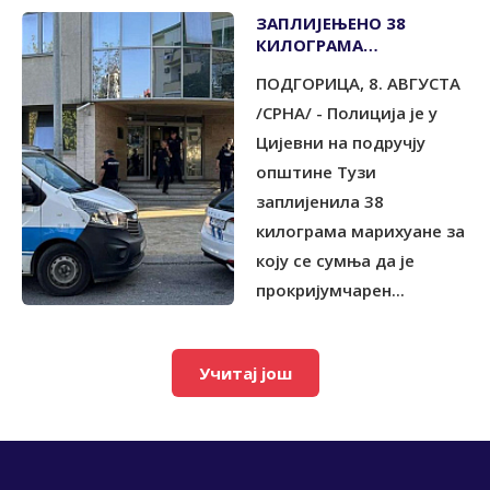
ЗАПЛИЈЕЊЕНО 38
КИЛОГРАМА
МАРИХУАНЕ, УХАПШЕН
ПОДГОРИЦА, 8. АВГУСТА
МУШКАРАЦ ИЗ ТУЗИ
/СРНА/ - Полиција је у
Цијевни на подручју
општине Tузи
заплијенила 38
килограма марихуане за
коју се сумња да је
прокријумчарен...
Учитај још