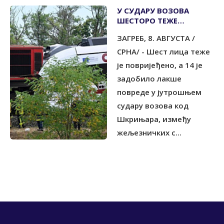
У СУДАРУ ВОЗОВА
ШЕСТОРО ТЕЖЕ
ПОВРИЈЕЂЕНИХ
ЗАГРЕБ, 8. АВГУСТА /
СРНА/ - Шест лица теже
је повријеђено, а 14 је
задобило лакше
повреде у јутрошњем
судару возова код
Шкрињара, између
жељезничких с...