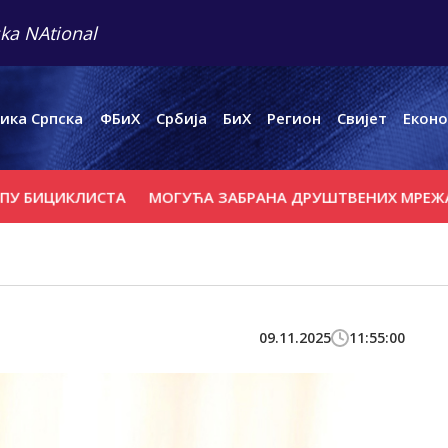
ka NAtional
ика Српска
ФБиХ
Србија
БиХ
Регион
Свијет
Еконо
ЦИКЛИСТА
МОГУЋА ЗАБРАНА ДРУШТВЕНИХ МРЕЖА ЗА МЛ
09.11.2025
11:55:00