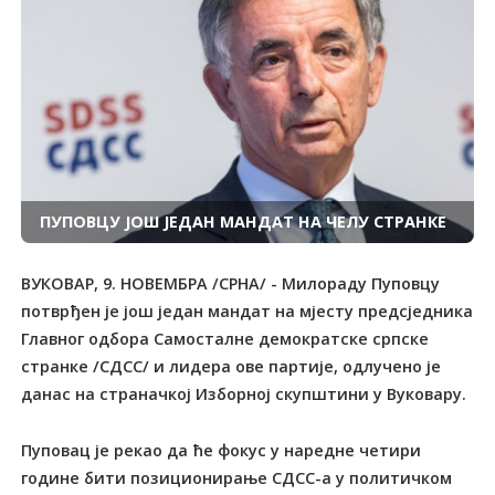
ПУПОВЦУ ЈОШ ЈЕДАН МАНДАТ НА ЧЕЛУ СТРАНКЕ
ВУКОВАР, 9. НОВЕМБРА /СРНА/ - Милораду Пуповцу
потврђен је још један мандат на мјесту предсједника
Главног одбора Самосталне демократске српске
странке /СДСС/ и лидера ове партије, одлучено је
данас на страначкој Изборној скупштини у Вуковару.
Пуповац је рекао да ће фокус у наредне четири
године бити позиционирање СДСС-а у политичком