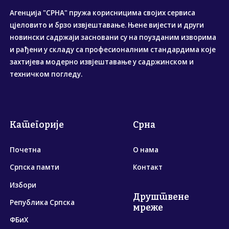
Агенција "СРНА" пружа корисницима својих сервиса
цјеловито и брзо извјештавање. Њене вијести и други
новински садржаји засновани су на поузданим изворима
и рађени у складу са професионалним стандардима које
захтијева модерно извјештавање у садржинском и
техничком погледу.
Категорије
Срна
Почетна
О нама
Српска памти
Контакт
Избори
Друштвене
Република Српска
мреже
ФБиХ