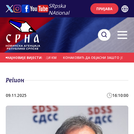
SRpska
ПРИЈАВА
NAtional
ЈУНУ СКОРО 20 МИЛИЈАРДИ КМ
КОНАКОВИЋ ДА ОБЈАСНИ ЗАШТО ЈЕ СРБИН Н
НАЈНОВИЈЕ ВИЈЕСТИ:
Регион
09.11.2025
16:10:00