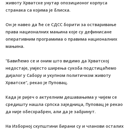
животу Хрватске унутар опозиционог корпуса
странака са којима је блиска.
Он је навео да ће се СДСС борити за остваривање
права националних мањина које су дефинисане
оперативним програмима о правима националних
мањина.
"Бавићемо се и оним што видимо да Хрватској
недостаје, умјесто ширења сукоба подстицаћемо
дијалог у Сабору и укупном политичком животу
Хрватске", рекао је Пуповац.
Када је ријеч о актуелним дешавањима у чијем се
средишту нашла српска заједница, Пуповац је рекао
да није обесхрабрен, али да је забринут.
На Изборној скупштини бирани су и чланови осталих