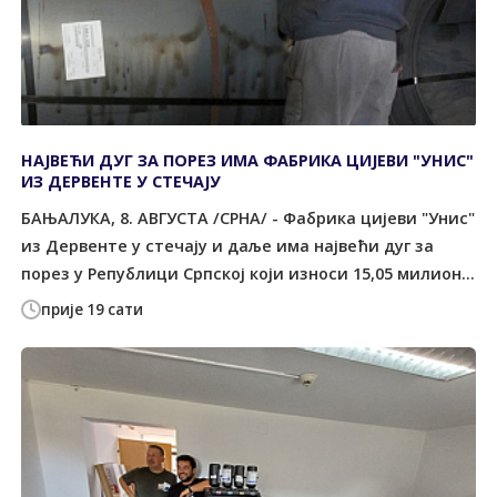
НАЈВЕЋИ ДУГ ЗА ПОРЕЗ ИМА ФАБРИКА ЦИЈЕВИ "УНИС"
ИЗ ДЕРВЕНТЕ У СТЕЧАЈУ
БАЊАЛУКА, 8. АВГУСТА /СРНА/ - Фабрика цијеви "Унис"
из Дервенте у стечају и даље има највећи дуг за
порез у Републици Српској који износи 15,05 милион...
прије 19 сати