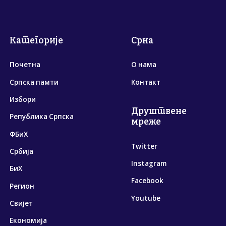
Категорије
Срна
Почетна
О нама
Српска памти
Контакт
Избори
Друштвене
Република Српска
мреже
ФБиХ
Twitter
Србија
Instagram
БиХ
Facebook
Регион
Youtube
Свијет
Економија