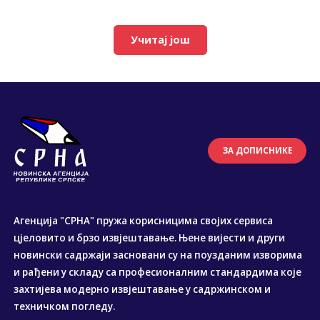
Учитај још
ЗА ДОПИСНИКЕ
Агенција "СРНА" пружа корисницима својих сервиса
цјеловито и брзо извјештавање. Њене вијести и други
новински садржаји засновани су на поузданим изворима
и рађени у складу са професионалним стандардима које
захтијева модерно извјештавање у садржинском и
техничком погледу.