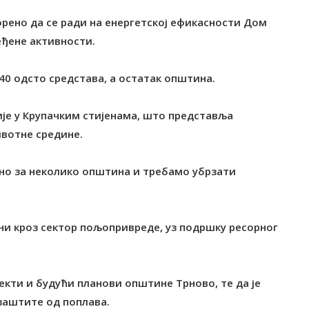
орено да се ради на енергетској ефикасности Дом
еђене активности.
40 одсто средстава, а остатак општина.
ије у Крупачким стијенама, што представља
ивотне средине.
олно за неколико општина и требамо убрзати
ни кроз сектор пољопривреде, уз подршку ресорног
јекти и будући планови општине Трново, те да је
заштите од поплава.