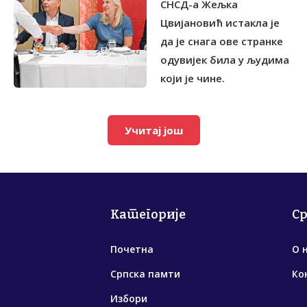
СНСД-а Жељка
Цвијановић истакла је
да је снага ове странке
одувијек била у људима
који је чине.
Учитај још
Категорије
С
Почетна
О 
Српска памти
Ко
Избори