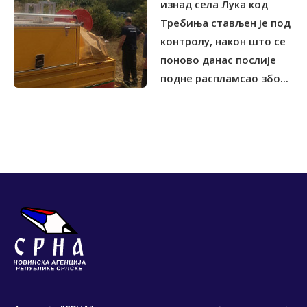
изнад села Лука код
Tребиња стављен је под
контролу, након што се
поново данас послије
подне распламсао збо...