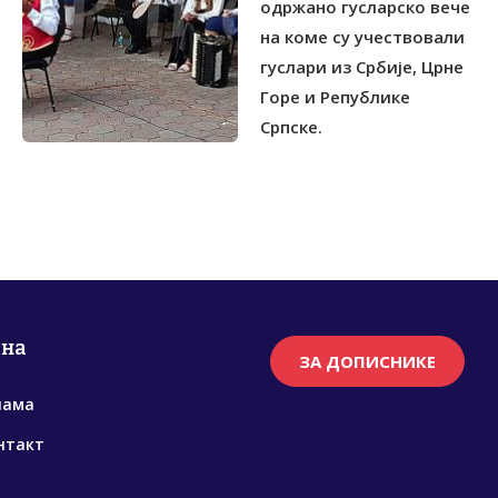
одржано гусларско вече
на коме су учествовали
гуслари из Србије, Црне
Горе и Републике
Српске.
рна
ЗА ДОПИСНИКЕ
нама
нтакт