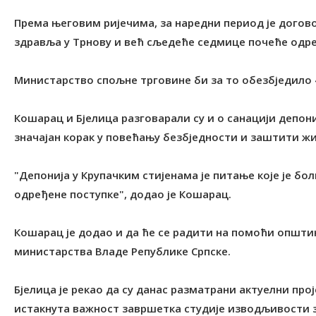
Према његовим ријечима, за наредни период је догов
здравља у Трнову и већ сљедеће седмице почеће одр
Министарство спољне трговине би за то обезбједило 
Кошарац и Бјелица разговарали су и о санацији депон
значајан корак у повећању безбједности и заштити ж
"Депонија у Крупачким стијенама је питање које је б
одређене поступке", додао је Кошарац.
Кошарац је додао и да ће се радити на помоћи општи
министарства Владе Републике Српске.
Бјелица је рекао да су данас разматрани актуелни про
истакнута важност завршетка студије изводљивости 