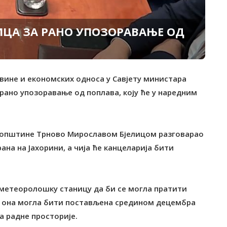
ЦА ЗА РАНО УПОЗОРАВАЊЕ ОД
вине и економских односа у Савјету министара
рано упозоравање од поплава, коју ће у наредним
м општине Трново Мирославом Бјелицом разговарао
на на Јахорини, а чија ће канцеларија бити
ометеоролошку станицу да би се могла пратити
а, она могла бити постављена средином децембра
а радне просторије.