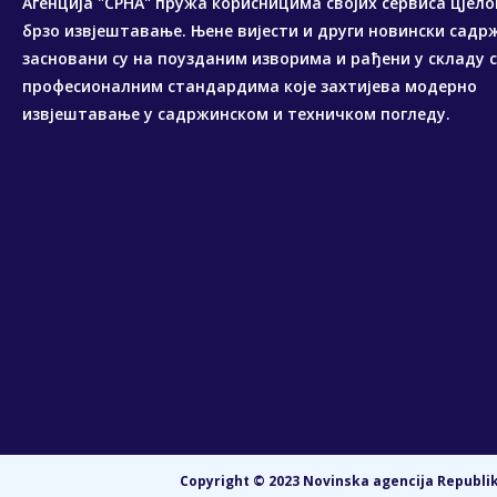
Агенција "СРНА" пружа корисницима својих сервиса цјело
брзо извјештавање. Њене вијести и други новински садр
засновани су на поузданим изворима и рађени у складу 
професионалним стандардима које захтијева модерно
извјештавање у садржинском и техничком погледу.
Copyright © 2023 Novinska agencija Republike