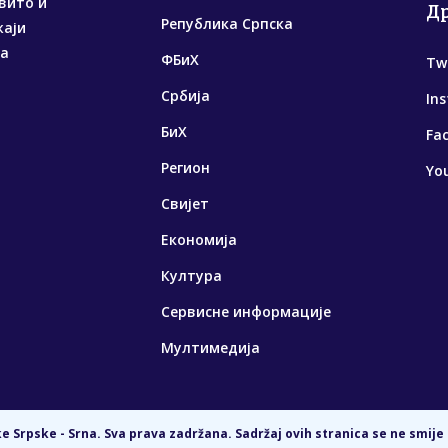
вито и
Д
Република Српска
жаји
са
ФБиХ
Tw
Србија
In
БиХ
Fa
Регион
Yo
Свијет
Економија
Култура
Сервисне информације
Мултимедија
 Srpske - Srna. Sva prava zadržana. Sadržaj ovih stranica se ne smije 