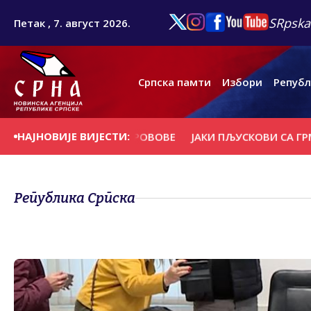
SRpska
Петак , 7. август 2026.
Српска памти
Избори
Републ
НАЈНОВИЈЕ ВИЈЕСТИ:
РВЕЋЕ И НОСИЛА КРОВОВЕ
ЈАКИ ПЉУСКОВИ СА ГРМЉАВИ
Република Српска