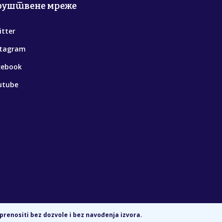
руштвене мреже
itter
stagram
cebook
utube
prenositi bez dozvole i bez navođenja izvora.