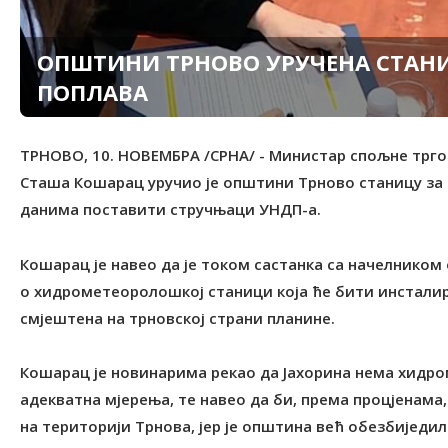
ОПШТИНИ ТРНОВО УРУЧЕНА СТАНИ
ПОПЛАВА
ТРНОВО, 10. НОВЕМБРА /СРНА/ - Министар спољне трго
Сташа Кошарац уручио је општини Трново станицу за 
данима поставити стручњаци УНДП-а.
Кошарац је навео да је током састанка са начелнико
о хидрометеоролошкој станици која ће бити инсталира
смјештена на трновској страни планине.
Кошарац је новинарима рекао да Јахорина нема хидр
адекватна мјерења, те навео да би, према процјенам
на територији Трнова, јер је општина већ обезбиједил