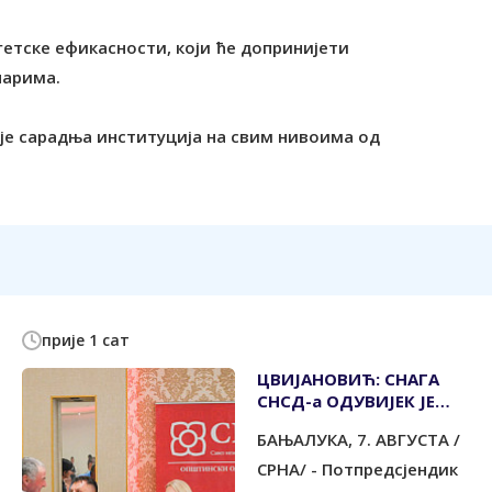
гетске ефикасности, који ће допринијети
нарима.
 је сарадња институција на свим нивоима од
прије 1 сат
ЦВИЈАНОВИЋ: СНАГА
СНСД-а ОДУВИЈЕК ЈЕ
БИЛА У ЉУДИМА
БАЊАЛУКА, 7. АВГУСТА /
СРНА/ - Потпредсјендик