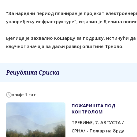
"За наредни период планиран је пројекат електроенер
унапређењу инфраструктуре", изјавио је Бјелица нови
Бјелица је захвалио Кошарцу за подршку, истичући да
кључног значаја за даљи развој општине Трново.
Република Српска
прије 1 сат
ПОЖАРИШТА ПОД
КОНTРОЛОМ
ТРЕБИЊЕ, 7. АВГУСТА /
СРНА/ - Пожар на брду