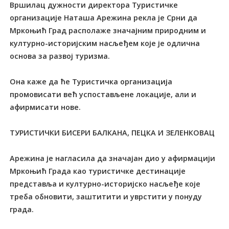
Вршилац дужности директора Туристичке
организације Наташа Арежина рекла је Срни да
Мркоњић Град располаже значајним природним и
културно-историјским насљеђем које је одлична
основа за развој туризма.
Она каже да ће Туристичка организација
промовисати већ успостављене локације, али и
афирмисати нове.
ТУРИСТИЧКИ БИСЕРИ БАЛКАНА, ПЕЦКА И ЗЕЛЕНКОВАЦ
Арежина је нагласила да значајан дио у афирмацији
Мркоњић Града као туристичке дестинације
представља и културно-историјско насљеђе које
треба обновити, заштитити и уврстити у понуду
града.