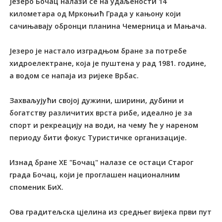
Језеро Бочац налази се на удаљености 14
километара од Мркоњић Града у кањону који
сачињавају обронци планина Чемерница и Мањача.
Језеро је настало изградњом бране за потребе
хидроелектране, која је пуштена у рад 1981. године,
а водом се напаја из ријеке Врбас.
Захваљујући својој дужини, ширини, дубини и
богатству различитих врста рибе, идеално је за
спорт и рекреацију на води, на чему ће у нареном
периоду бити фокус Туристичке организације.
Изнад бране ХЕ "Бочац" налазе се остаци Старог
града Бочац, који је проглашен националним
споменик БиХ.
Ова градитељска цјелина из средњег вијека први пут