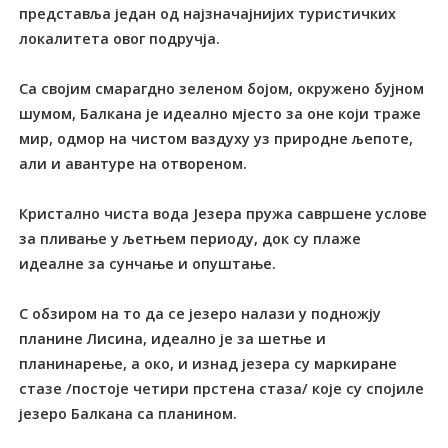
представља један од најзначајнијих туристичких
локалитета овог подручја.
Са својим смарагдно зеленом бојом, окружено бујном
шумом, Балкана је идеално мјесто за оне који траже
мир, одмор на чистом ваздуху уз природне љепоте,
али и авантуре на отвореном.
Кристално чиста вода Језера пружа савршене услове
за пливање у љетњем периоду, док су плаже
идеалне за сунчање и опуштање.
С обзиром на то да се језеро налази у подножју
планине Лисина, идеално је за шетње и
планинарење, а око, и изнад језера су маркиране
стазе /постоје четири прстена стаза/ које су спојиле
језеро Балкана са планином.