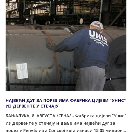
НАЈВЕЋИ ДУГ ЗА ПОРЕЗ ИМА ФАБРИКА ЦИЈЕВИ "УНИС"
ИЗ ДЕРВЕНТЕ У СТЕЧАЈУ
БАЊАЛУКА, 8. АВГУСТА /СРНА/ - Фабрика цијеви "Унис"
из Дервенте у стечају и даље има највећи дуг за
порез у Републици Српској који износи 15,05 милион...