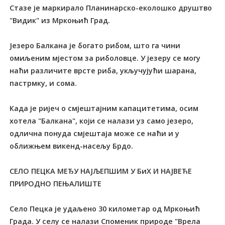
Стазе је маркирало Планинарско-еколошко друштво
"Видик" из Мркоњић Град.
Језеро Балкана је богато рибом, што га чини
омиљеним мјестом за риболовце. У језеру се могу
наћи различите врсте риба, укључујући шарана,
пастрмку, и сома.
Када је ријеч о смјештајним капацитетима, осим
хотела "Балкана", који се налази уз само језеро,
одлична понуда смјештаја може се наћи и у
оближњем викенд-насељу Брдо.
СЕЛО ПЕЦКА МЕЂУ НАЈЉЕПШИМ У БиХ И НАЈВЕЋЕ
ПРИРОДНО ПЕЊАЛИШТЕ
Село Пецка је удаљено 30 километар од Мркоњић
Града. У селу се налази Споменик природе "Врела