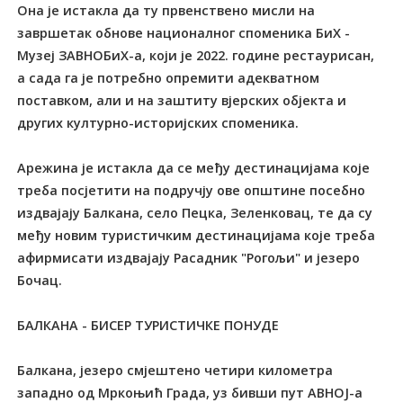
Она је истакла да ту првенствено мисли на
завршетак обнове националног споменика БиХ -
Музеј ЗАВНОБиХ-а, који је 2022. године рестаурисан,
а сада га је потребно опремити адекватном
поставком, али и на заштиту вјерских објекта и
других културно-историјских споменика.
Арежина је истакла да се међу дестинацијама које
треба посјетити на подручју ове општине посебно
издвајају Балкана, село Пецка, Зеленковац, те да су
међу новим туристичким дестинацијама које треба
афирмисати издвајају Расадник "Рогољи" и језеро
Бочац.
БАЛКАНА - БИСЕР ТУРИСТИЧКЕ ПОНУДЕ
Балкана, језеро смјештено четири километра
западно од Мркоњић Града, уз бивши пут АВНОЈ-а