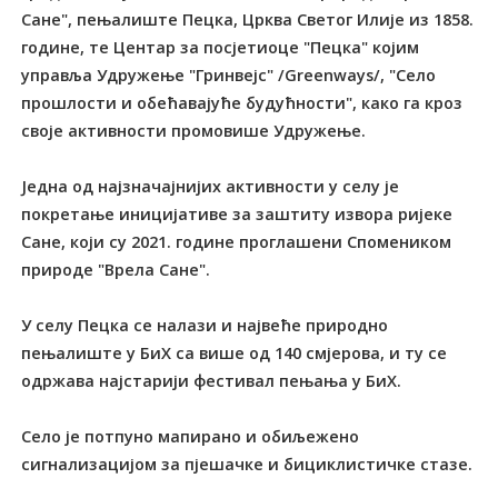
Сане", пењалиште Пецка, Црква Светог Илије из 1858.
године, те Центар за посјетиоце "Пецка" којим
управља Удружење "Гринвејс" /Greenways/, "Село
прошлости и обећавајуће будућности", како га кроз
своје активности промовише Удружење.
Једна од најзначајнијих активности у селу је
покретање иницијативе за заштиту извора ријеке
Сане, који су 2021. године проглашени Спомеником
природе "Врела Сане".
У селу Пецка се налази и највеће природно
пењалиште у БиХ са више од 140 смјерова, и ту се
одржава најстарији фестивал пењања у БиХ.
Село је потпуно мапирано и обиљежено
сигнализацијом за пјешачке и бициклистичке стазе.