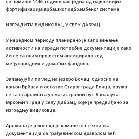
се помиње 1446. године као једна од најважнијих
фортификација врбашког одбрамбеног система.
ИЗГРАДИТИ ВИДИКОВАЦ У СЕЛУ ДАБРАЦ
У наредном периоду планирано је започињање
активности на изради потребне документације како
би се са овим пројектом аплицирало код
међународних и домаћих фондова.
Запањујући поглед на језеро Бочац, односно на
кањон Врбаса и остатке Старог града Бочца, пружа
се са стајалишта уз магистрални пут Бањалука-
Мркоњић Град у селу Дабрац, које је предвиђено за
изградњу видиковца.
Арежина је рекла да је комплетна техничка
документација са грађевинском дозволом већ