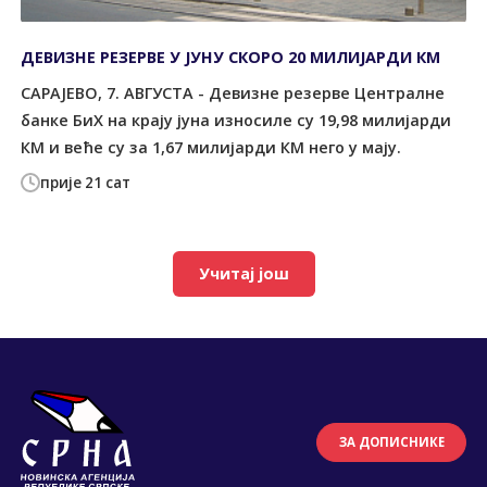
ДЕВИЗНЕ РЕЗЕРВЕ У ЈУНУ СКОРО 20 МИЛИЈАРДИ КМ
САРАЈЕВО, 7. АВГУСТА - Девизне резерве Централне
банке БиХ на крају јуна износиле су 19,98 милијарди
КМ и веће су за 1,67 милијарди КМ него у мају.
прије 21 сат
Учитај још
ЗА ДОПИСНИКЕ