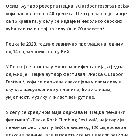
Осим "Аутдор резорта Пецка" /Outdoor resorta Pecka/
који располаже са 40 кревета, Центра за посјетиоце
са 16 кревета, у селу се издаје и неколико сеоских
кућа као смјештај на селу /око 20 кревета/.
Пецка је 2023. године званично проглашена једним
од 14 најљепших села у БиХ.
У Пецкој се оржаваjу многе манифестација, а једна
од њих је "Пецка аутдор фестивал" /Pecka Outdoor
Festival/, који се одржава сваког јула у овом селу и
окупља заљубљенике у планине, бициклизам,
умјетност, музику и живот ван рутине.
У селу се средином маја одржава и "Пецка пењачки
фестивал" /Pecka Rock Climbing Festival/, најстарији
пењачки фестивал у БиХ са више од 120 смјерова за
искусне пењаче, али и почетнике из цијелог региона.