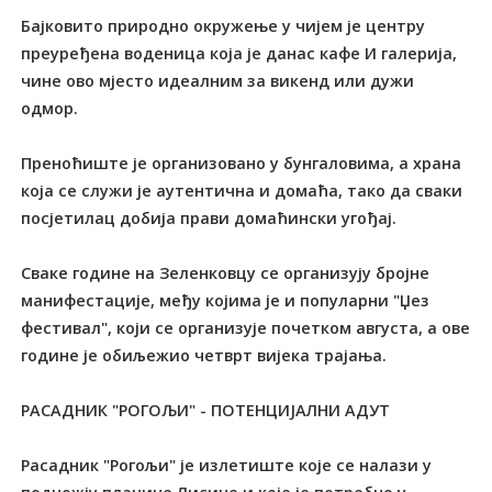
Бајковито природно окружење у чијем је центру
преуређена воденица која је данас кафе И галерија,
чине ово мјесто идеалним за викенд или дужи
одмор.
Преноћиште је организовано у бунгаловима, а храна
која се служи је аутентична и домаћа, тако да сваки
посјетилац добија прави домаћински угођај.
Сваке године на Зеленковцу се организују бројне
манифестације, међу којима је и популарни "Џез
фестивал", који се организује почетком августа, а ове
године је обиљежио четврт вијека трајања.
РАСАДНИК "РОГОЉИ" - ПОТЕНЦИЈАЛНИ АДУТ
Расадник "Рогољи" је излетиште које се налази у