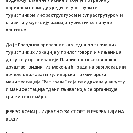
подножју планине Лисине и које је потребно у
наредном периоду уредити, употпунити
туристичком инфраструктуром и супраструтуром и
ставити у функцију развоја туристичке понуде
општине.
Да је Расадник препознат као једна од значајних
туристичких локација у прилог говори и чињеница
да су се у организацији Планинарског-еколошког
друштво "Видик" из Мркоњић Града на овој локацији
почеле одржавати кулинарско-такмичарска
манифестација "Рат грава" која се одржава у августу
и манифестација "Дани гљива" која се организује
крајем септембра.
ЈЕЗЕРО БОЧАЦ - ИДЕАЛНО ЗА СПОРТ И РЕКРЕАЦИЈУ НА
ВОДИ