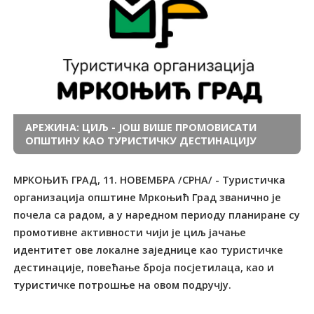
АРЕЖИНА: ЦИЉ - ЈОШ ВИШЕ ПРОМОВИСАТИ
ОПШТИНУ КАО ТУРИСТИЧКУ ДЕСТИНАЦИЈУ
МРКОЊИЋ ГРАД, 11. НОВЕМБРА /СРНА/ - Туристичка
организација општине Мркоњић Град званично је
почела са радом, а у наредном периоду планиране су
промотивне активности чији је циљ јачање
идентитет ове локалне заједнице као туристичке
дестинације, повећање броја посјетилаца, као и
туристичке потрошње на овом подручју.