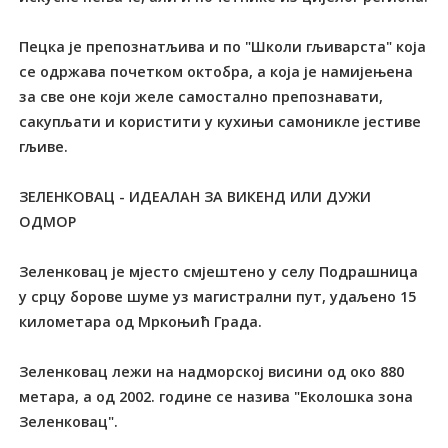
Пецка је препознатљива и по "Школи гљиварста" која
се одржава почетком октобра, а која је намијењена
за све оне који желе самостално препознавати,
сакупљати и користити у кухињи самоникле јестиве
гљиве.
ЗЕЛЕНКОВАЦ - ИДЕАЛАН ЗА ВИКЕНД ИЛИ ДУЖИ
ОДМОР
Зеленковац је мјесто смјештено у селу Подрашница
у срцу борове шуме уз магистрални пут, удаљено 15
километара од Мркоњић Града.
Зеленковац лежи на надморској висини од око 880
метара, а од 2002. године се назива "Еколошка зона
Зеленковац".