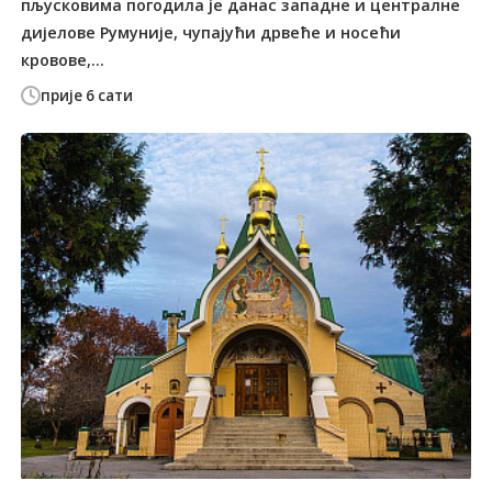
пљусковима погодила је данас западне и централне
дијелове Румуније, чупајући дрвеће и носећи
кровове,...
прије 6 сати