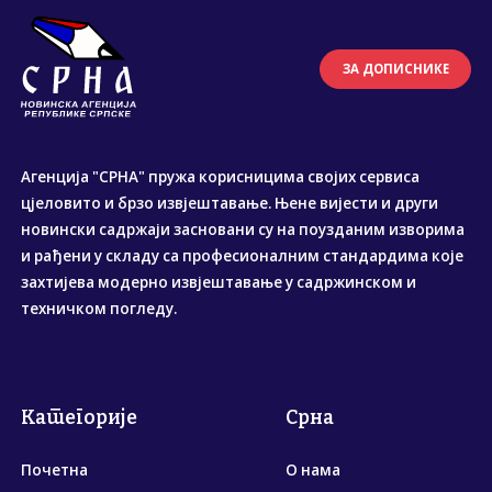
ЗА ДОПИСНИКЕ
Агенција "СРНА" пружа корисницима својих сервиса
цјеловито и брзо извјештавање. Њене вијести и други
новински садржаји засновани су на поузданим изворима
и рађени у складу са професионалним стандардима које
захтијева модерно извјештавање у садржинском и
техничком погледу.
Категорије
Срна
Почетна
О нама