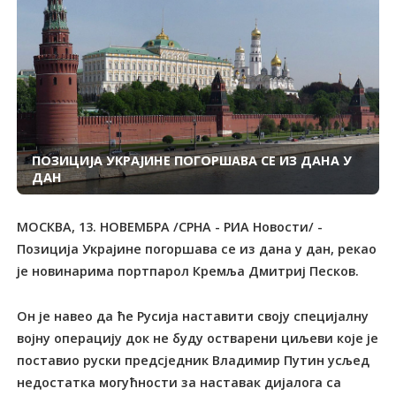
ПОЗИЦИЈА УКРАЈИНЕ ПОГОРШАВА СЕ ИЗ ДАНА У
ДАН
МОСКВА, 13. НОВЕМБРА /СРНА - РИА Новости/ -
Позиција Украјине погоршава се из дана у дан, рекао
је новинарима портпарол Кремља Дмитриј Песков.
Он је навео да ће Русија наставити своју специјалну
војну операцију док не буду остварени циљеви које је
поставио руски предсједник Владимир Путин усљед
недостатка могућности за наставак дијалога са