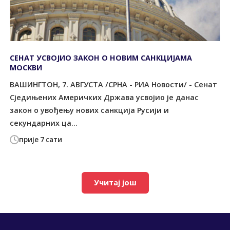
СЕНАТ УСВОЈИО ЗАКОН О НОВИМ САНКЦИЈАМА
МОСКВИ
ВАШИНГТОН, 7. АВГУСТА /СРНА - РИА Новости/ - Сенат
Сједињених Америчких Држава усвојио је данас
закон о увођењу нових санкција Русији и
секундарних ца...
прије 7 сати
Учитај још