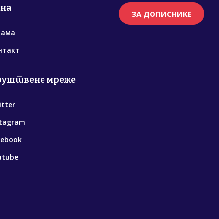
рна
ЗА ДОПИСНИКЕ
нама
нтакт
руштвене мреже
itter
stagram
cebook
utube