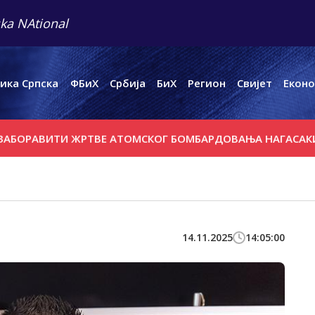
ka NAtional
ика Српска
ФБиХ
Србија
БиХ
Регион
Свијет
Еконо
РАВИТИ ЖРТВЕ АТОМСКОГ БОМБАРДОВАЊА НАГАСАКИЈА
П
14.11.2025
14:05:00