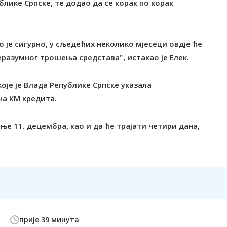
лике Српске, те додао да се корак по корак
о је сигурно, у сљедећих неколико мјесеци овдје ће
разумног трошења средстава", истакао је Елек.
је је Влада Републике Српске указала
на КМ кредита.
иње 11. децембра, као и да ће трајати четири дана,
прије 39 минута