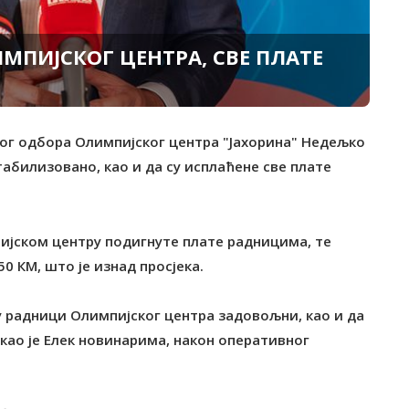
ПИЈСКОГ ЦЕНТРА, СВЕ ПЛАТЕ
ног одбора Олимпијског центра "Јахорина" Недељко
табилизовано, као и да су исплаћене све плате
пијском центру подигнуте плате радницима, те
50 КМ, што је изнад просјека.
 су радници Олимпијског центра задовољни, као и да
као је Елек новинарима, након оперативног