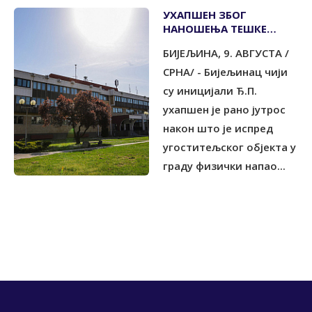
УХАПШЕН ЗБОГ
НАНОШЕЊА ТЕШКЕ
ТЈЕЛЕСНЕ ПОВРЕДЕ
БИЈЕЉИНА, 9. АВГУСТА /
СРНА/ - Бијељинац чији
су иницијали Ђ.П.
ухапшен је рано јутрос
након што је испред
угоститељског објекта у
граду физички напао...