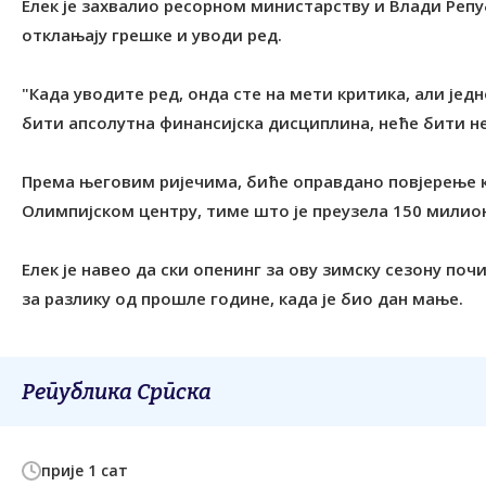
Елек је захвалио ресорном министарству и Влади Репуб
отклањају грешке и уводи ред.
"Када уводите ред, онда сте на мети критика, али једн
бити апсолутна финансијска дисциплина, неће бити не
Према његовим ријечима, биће оправдано повјерење ко
Олимпијском центру, тиме што је преузела 150 милио
Елек је навео да ски опенинг за ову зимску сезону поч
за разлику од прошле године, када је био дан мање.
Република Српска
прије 1 сат