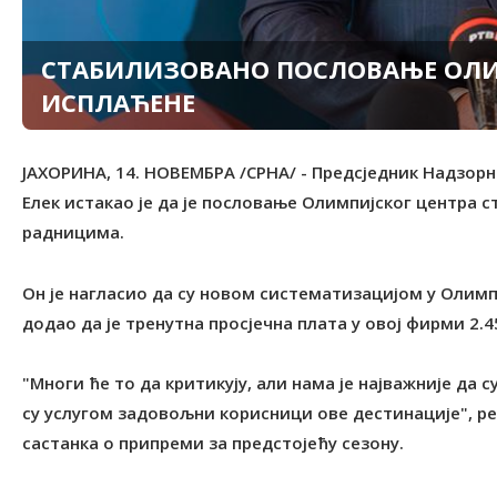
СТАБИЛИЗОВАНО ПОСЛОВАЊЕ ОЛИМ
ИСПЛАЋЕНЕ
ЈАХОРИНА, 14. НОВЕМБРА /СРНА/ - Предсједник Надзор
Елек истакао је да је пословање Олимпијског центра с
радницима.
Он је нагласио да су новом систематизацијом у Олим
додао да је тренутна просјечна плата у овој фирми 2.4
"Многи ће то да критикују, али нама је најважније да
су услугом задовољни корисници ове дестинације", ре
састанка о припреми за предстојећу сезону.