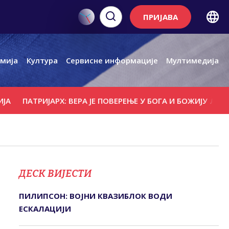
ПРИЈАВА
мија
Култура
Сервисне информације
Мултимедија
АТРИЈАРХ: ВЕРА ЈЕ ПОВЕРЕЊЕ У БОГА И БОЖИЈУ ЉУБАВ
П
ДЕСК ВИЈЕСТИ
ПИЛИПСОН: ВОЈНИ КВАЗИБЛОК ВОДИ
ЕСКАЛАЦИЈИ