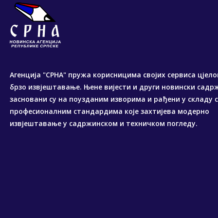
Агенција "СРНА" пружа корисницима својих сервиса цјело
брзо извјештавање. Њене вијести и други новински садр
засновани су на поузданим изворима и рађени у складу 
професионалним стандардима које захтијева модерно
извјештавање у садржинском и техничком погледу.