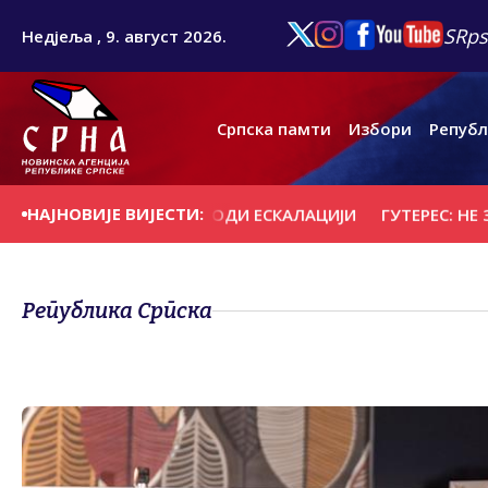
SRps
Недјеља , 9. август 2026.
Српска памти
Избори
Републ
НАЈНОВИЈЕ ВИЈЕСТИ:
ОЈНИ КВАЗИБЛОК ВОДИ ЕСКАЛАЦИЈИ
ГУТЕРЕС: НЕ ЗАБО
Република Српска