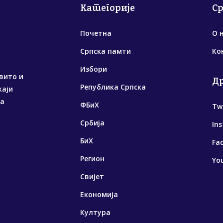
Категорије
С
Почетна
О 
Српска памти
Ко
Избори
вито и
Д
Република Српска
жаји
са
ФБиХ
Tw
Србија
In
БиХ
Fa
Регион
Yo
Свијет
Економија
Култура