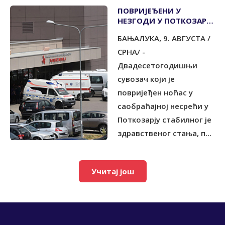
ПОВРИЈЕЂЕНИ У
НЕЗГОДИ У ПОТКОЗАРЈУ
СTАБИЛНОГ
БАЊАЛУКА, 9. АВГУСТА /
ЗДРАВСTВЕНОГ СTАЊА
СРНА/ -
Двадесетогодишњи
сувозач који је
повријеђен ноћас у
саобраћајној несрећи у
Поткозарју стабилног је
здравственог стања, п...
Учитај још