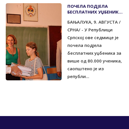
ПОЧЕЛА ПОДЈЕЛА
БЕСПЛАТНИХ УЏБЕНИКА
ЗА ВИШЕ ОД 80.000
БАЊАЛУКА, 9. АВГУСТА /
УЧЕНИКА
СРНА/ - У Републици
Српској ове седмице је
почела подјела
бесплатних уџбеника за
више од 80.000 ученика,
саопштено је из
републи...