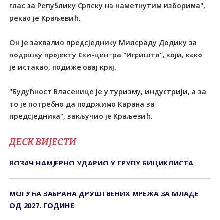
глас за Републику Српску на наметнутим изборима",
рекао је Краљевић.
Он је захвалио предсједнику Милораду Додику за
подршку пројекту Ски-центра "Игришта", који, како
је истакао, подиже овај крај.
"Будућност Власенице је у туризму, индустрији, а за
то је потребно да подржимо Карана за
предсједника", закључио је Краљевић.
ДЕСК ВИЈЕСТИ
ВОЗАЧ НАМЈЕРНО УДАРИО У ГРУПУ БИЦИКЛИСТА
МОГУЋА ЗАБРАНА ДРУШТВЕНИХ МРЕЖА ЗА МЛАДЕ
ОД 2027. ГОДИНЕ