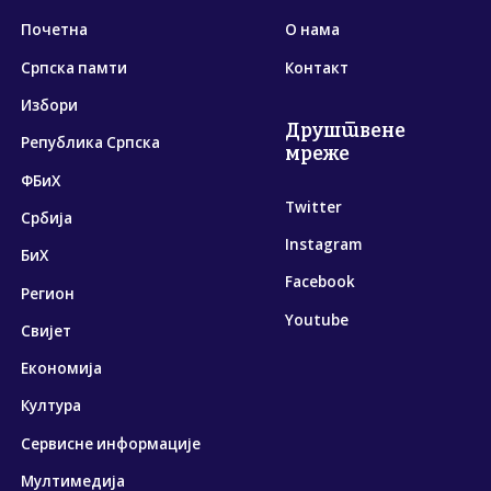
Почетна
О нама
Српска памти
Контакт
Избори
Друштвене
Република Српска
мреже
ФБиХ
Twitter
Србија
Instagram
БиХ
Facebook
Регион
Youtube
Свијет
Економија
Култура
Сервисне информације
Мултимедија