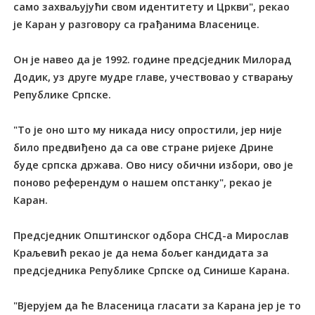
само захваљујући свом идентитету и Цркви", рекао
је Каран у разговору са грађанима Власенице.
Он је навео да је 1992. године предсједник Милорад
Додик, уз друге мудре главе, учествовао у стварању
Републике Српске.
"То је оно што му никада нису опростили, јер није
било предвиђено да са ове стране ријеке Дрине
буде српска држава. Ово нису обични избори, ово је
поново референдум о нашем опстанку", рекао је
Каран.
Предсједник Општинског одбора СНСД-а Мирослав
Краљевић рекао је да нема бољег кандидата за
предсједника Републике Српске од Синише Карана.
"Вјерујем да ће Власеница гласати за Карана јер је то