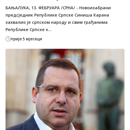
БАЊАЛУКА, 13. ФЕБРУАРА /СРНА/ - Новоизабрани
предсједник Републике Српске Синиша Карана
захвалио је српском народу и свим грађанима
Републике Српске к...
прије 5 мјесеци