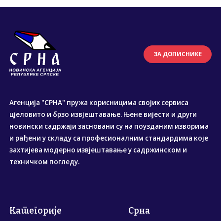
ЗА ДОПИСНИКЕ
Агенција "СРНА" пружа корисницима својих сервиса
цјеловито и брзо извјештавање. Њене вијести и други
новински садржаји засновани су на поузданим изворима
и рађени у складу са професионалним стандардима које
захтијева модерно извјештавање у садржинском и
техничком погледу.
Категорије
Срна