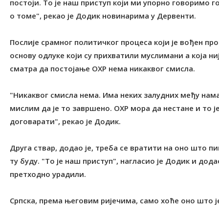
постоји. Tо је наш приступ који ми упорно говоримо г
о томе", рекао је Додик новинарима у Дервенти.
Послије срамног политичког процеса који је вођен про
основу одлуке који су прихватили муслимани а која ниј
сматра да постојање ОХР нема никаквог смисла.
"Никаквог смисла нема. Има неких залудних међу нама 
мислим да је то завршено. ОХР мора да нестане и то 
договарати", рекао је Додик.
Друга ствар, додао је, треба се вратити на оно што пи
ту буду. "То је наш приступ", нагласио је Додик и дод
претходно урадили.
Српска, према његовим ријечима, само хоће оно што ј