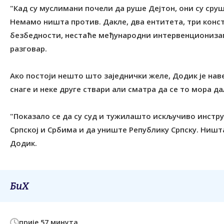
"Кад су муслимани почели да руше Дејтон, они су сруш
Немамо ништа против. Дакле, два ентитета, три консти
безбедности, нестаће међународни интервенционизам
разговар.
Ако постоји нешто што заједнички желе, Додик је нав
снаге и неке друге ствари али сматра да се то мора да
"Показало се да су суд и тужилашто искључиво инстр
Српској и Србима и да униште Републику Српску. Ништ
Додик.
БиХ
прије 57 минута