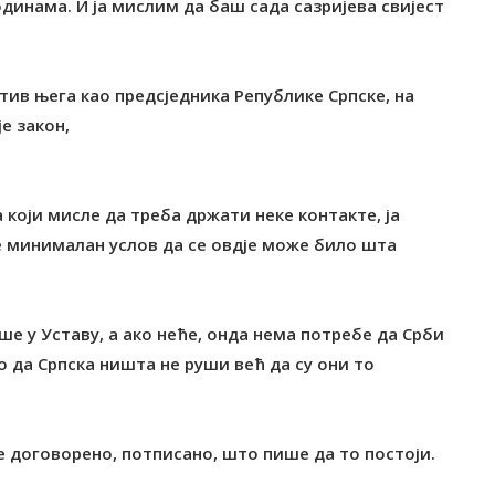
одинама. И ја мислим да баш сада сазријева свијест
тив њега као предсједника Републике Српске, на
е закон,
који мисле да треба држати неке контакте, ја
је минималан услов да се овдје може било шта
ше у Уставу, а ако неће, онда нема потребе да Срби
ао да Српска ништа не руши већ да су они то
е договорено, потписано, што пише да то постоји.