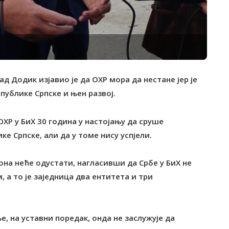
 Додик изјавио је да ОХР мора да нестане јер је
публике Српске и њен развој.
ХР у БиХ 30 година у настојању да сруше
е Српске, али да у томе нису успјели.
и она неће одустати, нагласивши да Србе у БиХ не
 а то је заједница два ентитета и три
, на уставни поредак, онда не заслужује да