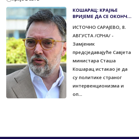
КОШАРАЦ: КРАЈЊЕ
ВРИЈЕМЕ ДА СЕ ОКОНЧА
НАЈДУГОВЈЕЧНИЈИ
ИСТОЧНО САРАЈЕВО, 8.
МЕЂУНАРОДНИ
ПРОТЕКТОРАТ У ЕВРОПИ
АВГУСТА /СРНА/ -
Замјеник
предсједавајуће Савјета
министара Сташа
Кошарац истакао је да
су политике страног
интервенционизма и
оп...