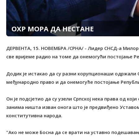
ОХР МОРА ДА НЕСТАНЕ
ДЕРВЕНТА, 15. НОВЕМБРА /СРНА/ - Лидер СНСД-а Милорад
све вријеме радио на томе да онемогући постојање Ре
Додик је истакао да су разни корупционаши одржали О
међународно право и да онемогуће постојање Републик
Он је подсјетио да су узели Српској нека права од кој
занима ништа изван онога што је предвиђено Уставом,
конститутивна народа.
"Ако не може Босна да се врати на уставно подешавање