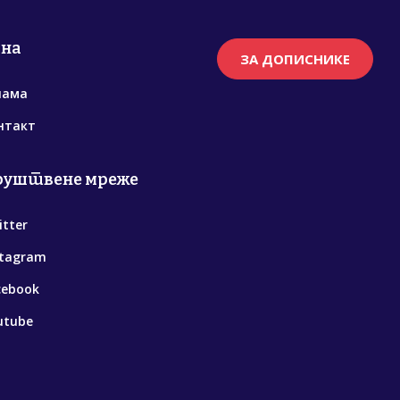
рна
ЗА ДОПИСНИКЕ
нама
нтакт
руштвене мреже
itter
stagram
cebook
utube