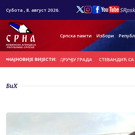
SRpsk
Субота , 8. август 2026.
Српска памти
Избори
Републ
НАЈНОВИЈЕ ВИЈЕСТИ:
ПОЖАРИШТА НА ПОДРУЧЈУ ГРАДА
СТЕВАНДИЋ СА ПАТР
БиХ