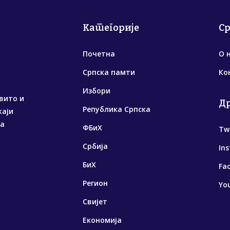
Категорије
С
Почетна
О 
Српска памти
Ко
Избори
вито и
Д
Република Српска
жаји
са
ФБиХ
Tw
Србија
In
БиХ
Fa
Регион
Yo
Свијет
Економија