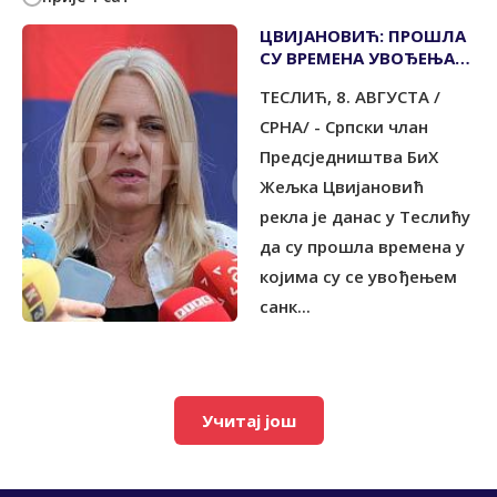
ЦВИЈАНОВИЋ: ПРОШЛА
СУ ВРЕМЕНА УВОЂЕЊА
САНКЦИЈА
ТЕСЛИЋ, 8. АВГУСТА /
СРНА/ - Српски члан
Предсједништва БиХ
Жељка Цвијановић
рекла је данас у Теслићу
да су прошла времена у
којима су се увођењем
санк...
Учитај још