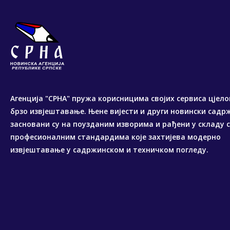
Агенција "СРНА" пружа корисницима својих сервиса цјело
брзо извјештавање. Њене вијести и други новински садр
засновани су на поузданим изворима и рађени у складу 
професионалним стандардима које захтијева модерно
извјештавање у садржинском и техничком погледу.