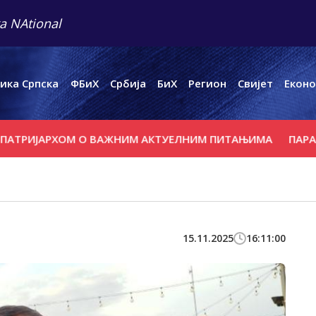
a NAtional
ика Српска
ФБиХ
Србија
БиХ
Регион
Свијет
Еконо
ИЈАРХОМ О ВАЖНИМ АКТУЕЛНИМ ПИТАЊИМА
ПАРАСТОС З
15.11.2025
16:11:00