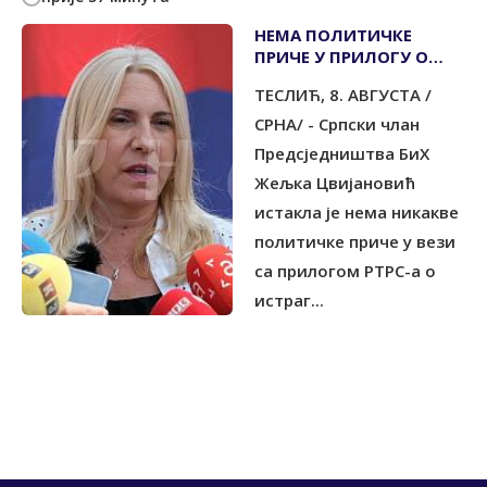
НЕМА ПОЛИТИЧКЕ
ПРИЧЕ У ПРИЛОГУ О
МЕМОРИЈАЛНОМ
ТЕСЛИЋ, 8. АВГУСТА /
ЦЕНТРУ СРЕБРЕНИЦА
СРНА/ - Српски члан
Предсједништва БиХ
Жељка Цвијановић
истакла је нема никакве
политичке приче у вези
са прилогом РТРС-а о
истраг...