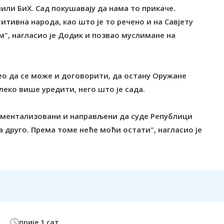
или БиХ. Сад покушавају да нама то прикаче.
тивна народа, као што је то речено и на Савјету
", нагласио је Додик и позвао муслимане на
ео да се може и договорити, да остану Оружане
леко више уредити, него што је сада.
ументализовани и направљени да суде Републици
а друго. Према томе неће моћи остати", нагласио је
прије 1 сат