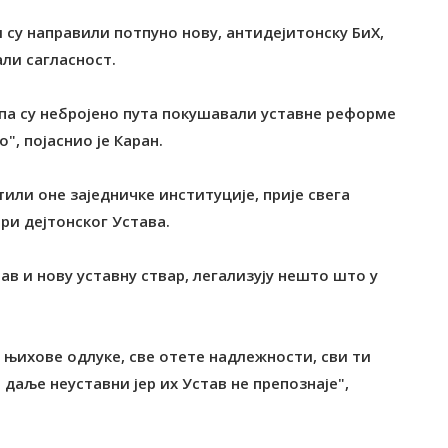
 су направили потпуно нову, антидејитонску БиХ,
али сагласност.
о па су небројено пута покушавали уставне реформе
", појаснио је Каран.
стили оне заједничке институције, прије свега
ири дејтонског Устава.
тав и нову уставну ствар, легализују нешто што у
е њихове одлуке, све отете надлежности, сви ти
 даље неуставни јер их Устав не препознаје",