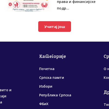
права и финансијске
подр...
Учитај још
Категорије
С
Почетна
О 
Српска памти
Ко
Избори
вито и
Д
Република Српска
жаји
са
ФБиХ
Tw