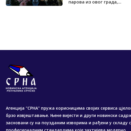
парова из овог града,...
Агенција "СРНА" пружа корисницима својих сервиса цјело
брзо извјештавање. Њене вијести и други новински садр
засновани су на поузданим изворима и рађени у складу 
професионалним стандардима које захтијева модерно