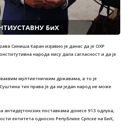
АНТИУСТАВНУ БиХ
ава Синиша Каран изјавио је данас да је ОХР
конститутивна народа нису дала сагласност и да је
 оваквим мултиетничким државама, а то је
Суштина тих права је да ни један народ не може
 на антидејтонских поставкама донесе 913 одлука,
ости ентитета односно Републике Српске на БиХ,