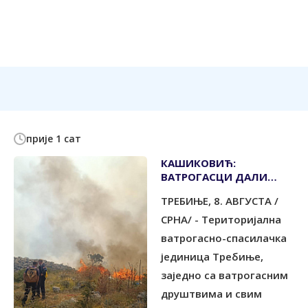
прије 1 сат
КАШИКОВИЋ:
ВАТРОГАСЦИ ДАЛИ
СВОЈ МАКСИМУМ ДА
ТРЕБИЊЕ, 8. АВГУСТА /
ЗАШТИТЕ СВЕ
СРНА/ - Tериторијална
ватрогасно-спасилачка
јединица Tребиње,
заједно са ватрогасним
друштвима и свим