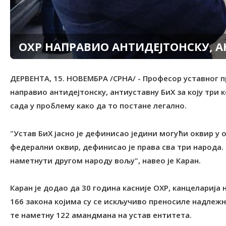
ОХР НАПРАВИО АНТИДЕЈТОНСКУ, 
ДЕРВЕНТА, 15. НОВЕМБРА /СРНА/ - Професор уставног пр
направио антидејтонску, антиуставну БиХ за коју три 
сада у проблему како да то постане легално.
"Устав БиХ јасно је дефинисао једини могући оквир у
федерални оквир, дефинисао је права сва три народа. 
наметнути другом народу вољу", навео је Каран.
Каран је додао да 30 година касније ОХР, канцеларија
166 закона којима су се искључиво преносиле надлежн
те наметну 122 амандмана на устав ентитета.