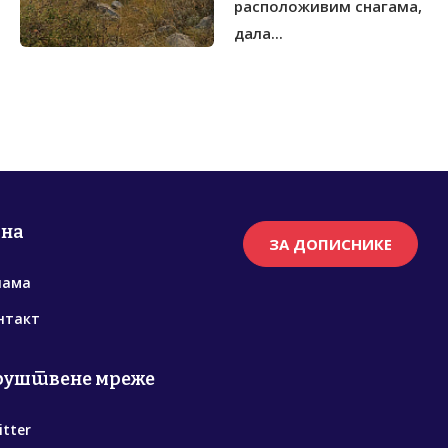
расположивим снагама,
дала...
рна
ЗА ДОПИСНИКЕ
нама
нтакт
руштвене мреже
itter