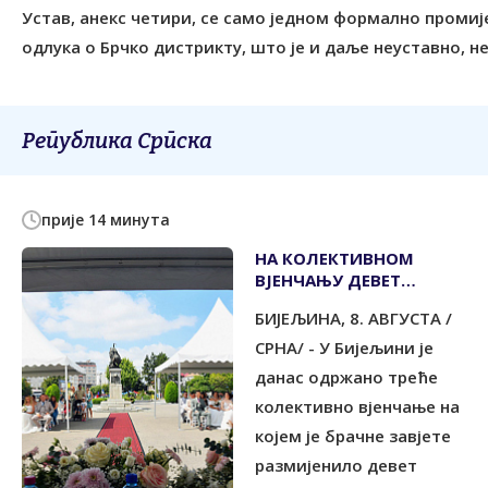
Устав, анекс четири, се само једном формално промиј
одлука о Брчко дистрикту, што је и даље неуставно, н
Република Српска
прије 14 минута
НА КОЛЕКТИВНОМ
ВЈЕНЧАЊУ ДЕВЕТ
ПАРОВА
БИЈЕЉИНА, 8. АВГУСТА /
СРНА/ - У Бијељини је
данас одржано треће
колективно вјенчање на
којем је брачне завјете
размијенило девет