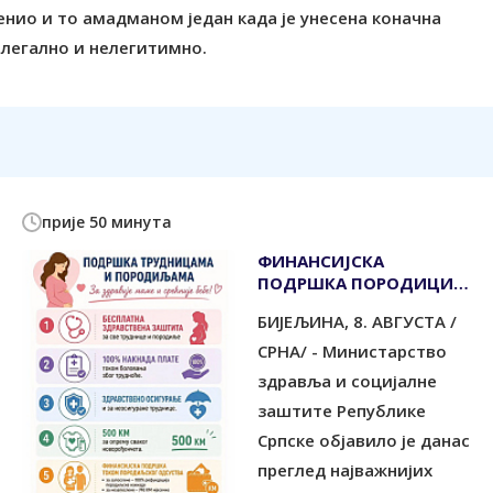
енио и то амадманом један када је унесена коначна
елегално и нелегитимно.
прије 50 минута
ФИНАНСИЈСКА
ПОДРШКА ПОРОДИЦИ И
РАЂАЊУ
БИЈЕЉИНА, 8. АВГУСТА /
СРНА/ - Министарство
здравља и социјалне
заштите Републике
Српске објавило је данас
преглед најважнијих