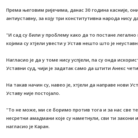
Према његовим ријечима, данас 30 година касније, они
антиуставну, за коју три конститутивна народа нису д
"И сад су били у проблему како да то постане легалн
којима су хтјели увести у Устав нешто што је неуставно
Нагласио је да у томе нису успјели, па су онда искори
Уставни суд, чији је задатак само да штити Анекс чет
На такав начин су, навео је, хтјели да направе нови Ус
Уставу није постојало.
"То не може, ми се боримо против тога и за нас све т
несретни амадмани које су наметнули, сви ти закони и
нагласио је Каран.