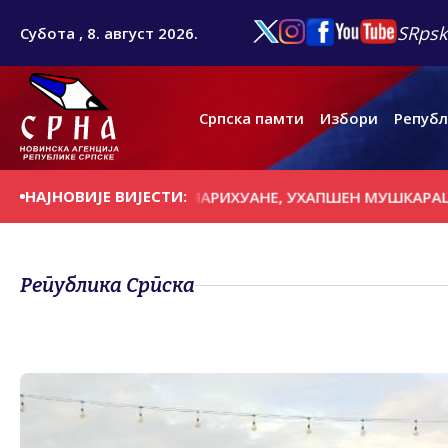
SRpsk
Субота , 8. август 2026.
Српска памти
Избори
Републ
НАЈНОВИЈЕ ВИЈЕСТИ:
О 38 КИЛОГРАМА МАРИХУАНЕ, УХАПШЕН МУШКАРАЦ ИЗ Т
Република Српска