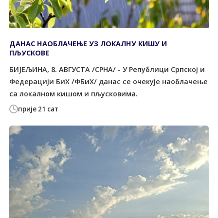
ДАНАС НАОБЛАЧЕЊЕ УЗ ЛОКАЛНУ КИШУ И
ПЉУСКОВЕ
БИЈЕЉИНА, 8. АВГУСТА /СРНА/ - У Републици Српској и
Федерацији БиХ /ФБиХ/ данас се очекује наоблачење
са локалном кишом и пљусковима.
прије 21 сат