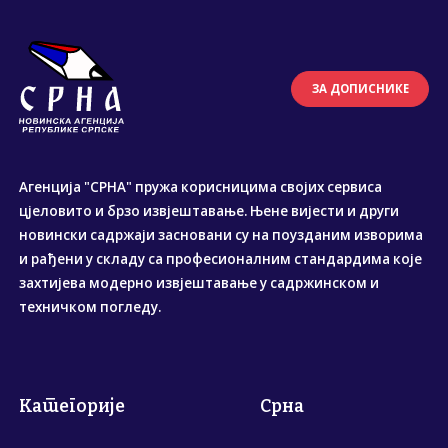
ЗА ДОПИСНИКЕ
Агенција "СРНА" пружа корисницима својих сервиса
цјеловито и брзо извјештавање. Њене вијести и други
новински садржаји засновани су на поузданим изворима
и рађени у складу са професионалним стандардима које
захтијева модерно извјештавање у садржинском и
техничком погледу.
Категорије
Срна