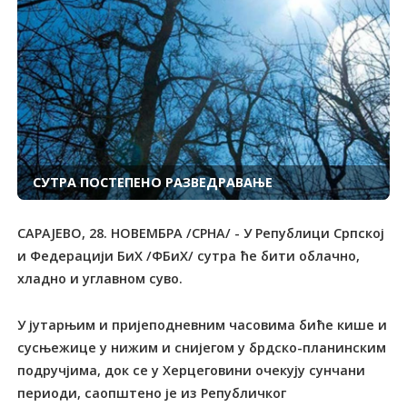
СУTРА ПОСTЕПЕНО РАЗВЕДРАВАЊЕ
САРАЈЕВО, 28. НОВЕМБРА /СРНА/ - У Републици Српској
и Федерацији БиХ /ФБиХ/ сутра ће бити облачно,
хладно и углавном суво.
У јутарњим и пријеподневним часовима биће кише и
сусњежице у нижим и снијегом у брдско-планинским
подручјима, док се у Херцеговини очекују сунчани
периоди, саопштено је из Републичког