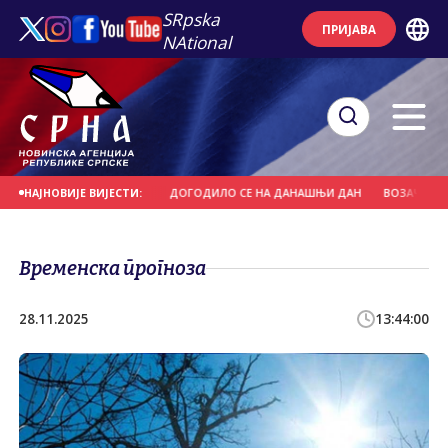
SRpska
ПРИЈАВА
NAtional
 СВЕTИ ПАНTЕЛЕЈМОН
ДОГОДИЛО СЕ НА ДАНАШЊИ ДАН
ВОЗАЧ НАМЈЕР
НАЈНОВИЈЕ ВИЈЕСТИ:
Временска прогноза
28.11.2025
13:44:00