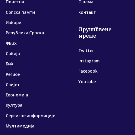
Почетна
О нама
Српска памти
Контакт
Избори
Друштвене
Република Српска
мреже
ФБиХ
Twitter
Србија
Instagram
БиХ
Facebook
Регион
Youtube
Свијет
Економија
Култура
Сервисне информације
Мултимедија