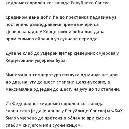
хидрометеоролошког завода Републике Српске
Средином дана доћи ће до престанка падавина уз
постепено разведравање према вечери са
сјеверозапада. У Херцеговини већи дио дана
промјенљиво облачно уз сунчане периоде.
Дуваће слаб до умјерен вјетар сјеверних смјерова,у
Херцеговини умјерена бура.
Минимална температура ваздуха од минус четири
до два, на југу до шест степени Целзијусових, а
максимална од један до шест, на југу до 13 степени.
Из Федералног хидрометеоролошког завода
саопштено је да је данас у Републици Српској и ФБиХ
било умјерено до претежно облачно вријеме са
слабим снијегом или сусњежицом.