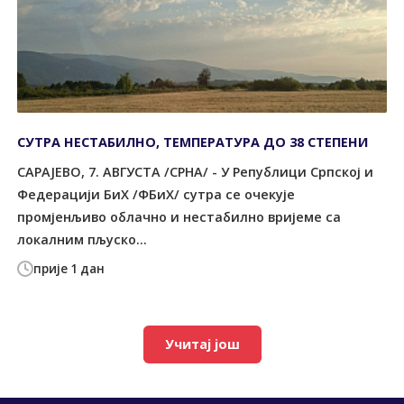
СУТРА НЕСТАБИЛНО, ТЕМПЕРАТУРА ДО 38 СТЕПЕНИ
САРАЈЕВО, 7. АВГУСТА /СРНА/ - У Републици Српској и
Федерацији БиХ /ФБиХ/ сутра се очекује
промјенљиво облачно и нестабилно вријеме са
локалним пљуско...
прије 1 дан
Учитај још