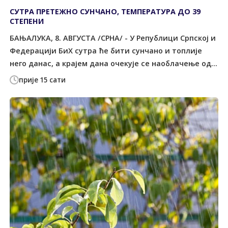
СУТРА ПРЕТЕЖНО СУНЧАНО, ТЕМПЕРАТУРА ДО 39
СТЕПЕНИ
БАЊАЛУКА, 8. АВГУСТА /СРНА/ - У Републици Српској и
Федерацији БиХ сутра ће бити сунчано и топлије
него данас, а крајем дана очекује се наоблачење од...
прије 15 сати