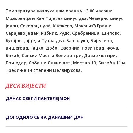
Температура ваздуха измјерена у 13.00 часова:
Мраковица и Хан Пијесак минус два, Чемерно минус
један, Соколац нула, Кнежево, Мркоњић Град и
Сарајево један, Рибник, Рудо, Сребреница, Шипово,
Бугојно, Јајце, и Tузла два, Бањалука, Бијељина,
Вишеград, Гацко, Добој, Зворник, Нови Град, Фоча,
Бихаћ, Сански Мост и Зеница три, Дрвар четири,
Приједор, Србац и Ливно пет, Мостар 10, Билећа 11 и
Tребиње 14 степени Целзијусова.
ДЕСК ВИЈЕСТИ
ДАНАС СВЕTИ ПАНTЕЛЕЈМОН
ДОГОДИЛО СЕ НА ДАНАШЊИ ДАН