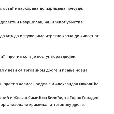
и, остаће паркирана до изрицања пресуде.
о директни извршилац Башићевог убиства.
уда БиХ да оптуженима изрекне казна доживотног
ић, против кога је поступак раздвојен.
л у вези са трговином дроге и прање новца.
ен против Хариса Гредеља и Александра Ивковића.
овић и Жељко Симић из Билеће, те Горан Гвозден
а организовани криминал и трговину дроге.