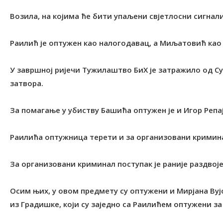
Возила, на којима ће бити упаљени свјетлосни сигнал
Раилић је оптужен као налогодавац, а Миљатовић ка
У завршној ријечи Тужилаштво БиХ је затражило од С
затвора.
За помагање у убиству Башића оптужен је и Игор Репај
Раилића оптужница терети и за организовани кримина
За организовани криминал поступак је раније раздвој
Осим њих, у овом предмету су оптужени и Мирјана Вуј
из Градишке, који су заједно са Раилићем оптужени з