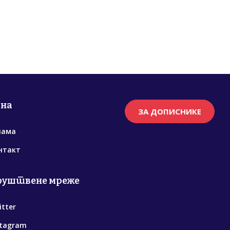
рна
ЗА ДОПИСНИКЕ
нама
нтакт
руштвене мреже
itter
stagram