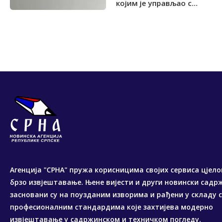
којим је управљао с...
Агенција "СРНА" пружа корисницима својих сервиса цјело
брзо извјештавање. Њене вијести и други новински садр
засновани су на поузданим изворима и рађени у складу 
професионалним стандардима које захтијева модерно
извјештавање у садржинском и техничком погледу.