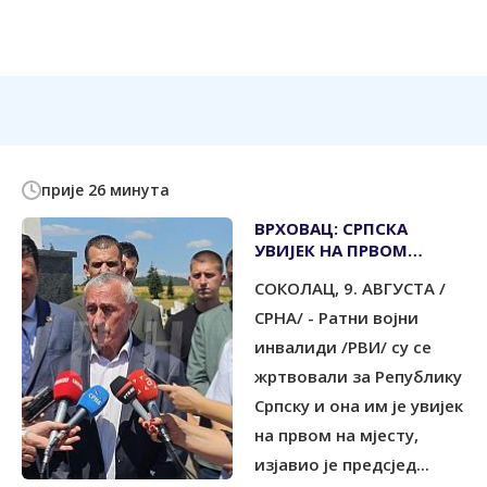
прије 26 минута
ВРХОВАЦ: СРПСКА
УВИЈЕК НА ПРВОМ
МЈЕСТУ
СОКОЛАЦ, 9. АВГУСТА /
СРНА/ - Ратни војни
инвалиди /РВИ/ су се
жртвовали за Републику
Српску и она им је увијек
на првом на мјесту,
изјавио је предсјед...