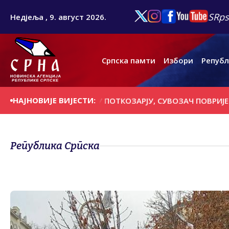
SRps
Недјеља , 9. август 2026.
Српска памти
Избори
Републ
НАЈНОВИЈЕ ВИЈЕСТИ:
ОГИНУО У УДЕСУ У ПОТКОЗАРЈУ, СУВОЗАЧ ПОВРИЈЕЂЕН
Република Српска