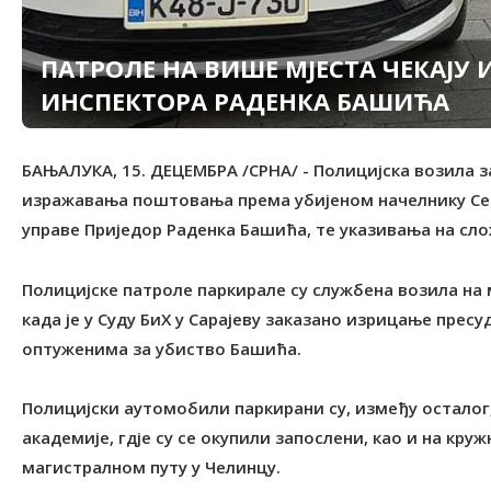
ПАТРОЛЕ НА ВИШЕ МЈЕСТА ЧЕКАЈУ
ИНСПЕКТОРА РАДЕНКА БАШИЋА
БАЊАЛУКА, 15. ДЕЦЕМБРА /СРНА/ - Полицијска возила з
изражавања поштовања према убијеном начелнику Се
управе Приједор Раденка Башића, те указивања на сло
Полицијске патроле паркирале су службена возила на мј
када је у Суду БиХ у Сарајеву заказано изрицање пре
оптуженима за убиство Башића.
Полицијски аутомобили паркирани су, између осталог,
академије, гдје су се окупили запослени, као и на кру
магистралном путу у Челинцу.