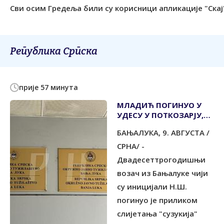
Сви осим Гредеља били су корисници апликације "Скај
Република Српска
прије 57 минута
МЛАДИЋ ПОГИНУО У
УДЕСУ У ПОТКОЗАРЈУ,
СУВОЗАЧ ПОВРИЈЕЂЕН
БАЊАЛУКА, 9. АВГУСТА /
СРНА/ -
Двадесеттрогодишњи
возач из Бањалуке чији
су иницијали Н.Ш.
погинуо је приликом
слијетања "сузукија"