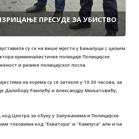
 ИЗРИЦАЊЕ ПРЕСУДЕ ЗА УБИСТВО
ауставила су се на више мјеста у Бањалуци с циљем
ктора криминалистичке полиције Полицијске
женост и ризике полицијског посла.
естима на којима су се затекле у 10.30 часова, за
суде Далибору Раилићу и Александру Миљатовићу,
 код Центра за обуку у Залужанима и Полицијске
жним токовима код "Екватора" и "Кампуса" али и на