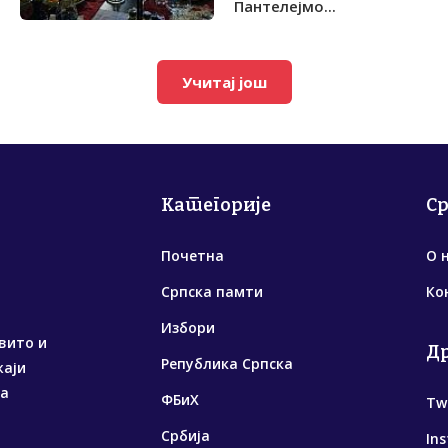
Пантелејмо...
Учитај још
Категорије
С
Почетна
О 
Српска памти
Ко
Избори
вито и
Д
Република Српска
жаји
са
ФБиХ
Tw
Србија
In