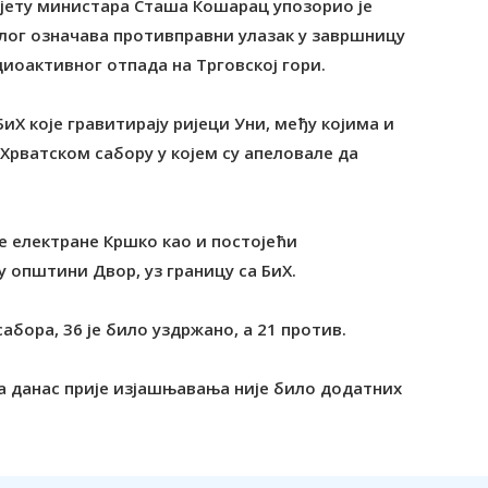
јету министара Сташа Кошарац упозорио је
длог означава противправни улазак у завршницу
иоактивног отпада на Tрговској гори.
иХ које гравитирају ријеци Уни, међу којима и
Хрватском сабору у којем су апеловале да
е електране Кршко као и постојећи
 општини Двор, уз границу са БиХ.
абора, 36 је било уздржано, а 21 против.
, а данас прије изјашњавања није било додатних