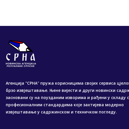
Агенција "СРНА" пружа корисницима својих сервиса цјело
брзо извјештавање. Њене вијести и други новински садр
засновани су на поузданим изворима и рађени у складу 
професионалним стандардима које захтијева модерно
извјештавање у садржинском и техничком погледу.