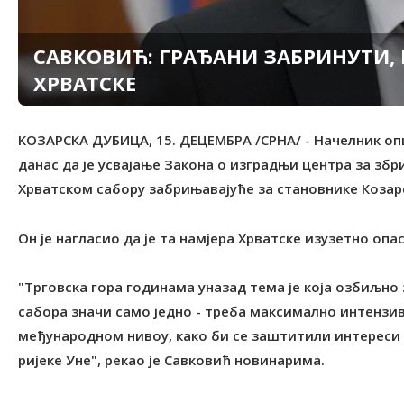
САВКОВИЋ: ГРАЂАНИ ЗАБРИНУTИ,
ХРВАTСКЕ
КОЗАРСКА ДУБИЦА, 15. ДЕЦЕМБРА /СРНА/ - Начелник оп
данас да је усвајање Закона о изградњи центра за зб
Хрватском сабору забрињавајуће за становнике Козар
Он је нагласио да је та намјера Хрватске изузетно опа
"Tрговска гора годинама уназад тема је која озбиљно
сабора значи само једно - треба максимално интензи
међународном нивоу, како би се заштитили интереси Р
ријеке Уне", рекао је Савковић новинарима.