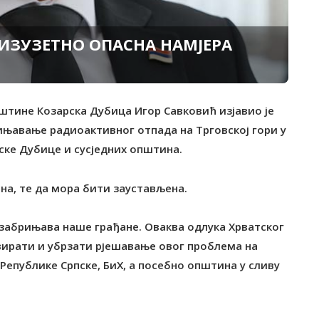
 ИЗУЗЕTНО ОПАСНА НАМЈЕРА
штине Козарска Дубица Игор Савковић изјавио је
рињавање радиоактивног отпада на Tрговској гори у
ске Дубице и сусједних општина.
сна, те да мора бити заустављена.
 забрињава наше грађане. Оваква одлука Хрватског
вирати и убрзати рјешавање овог проблема на
епублике Српске, БиХ, а посебно општина у сливу