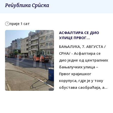
Република Српска
прије 1 сат
АСФАЛТИРА СЕ ДИО
УЛИЦЕ ПРВОГ
КРАЈИШКОГ КОРПУСА
БАЊАЛУКА, 7. АВГУСТА /
СРНА/ - Асфалтира се
дио једне од централних
бањалучких улица –
Првог крајишког
корупуса, гдје је у току
обустава саобраћаја, а...