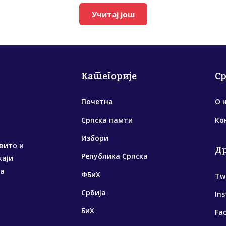
Учитај још
Категорије
С
Почетна
О 
Српска памти
Ко
Избори
вито и
Д
Република Српска
жаји
са
ФБиХ
Tw
Србија
In
БиХ
Fa