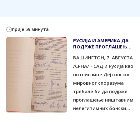
прије 59 минута
РУСИЈА И АМЕРИКА ДА
ПОДРЖЕ ПРОГЛАШЕЊЕ
БОНСКИХ ОВЛАШТЕЊА
ВАШИНГТОН, 7. АВГУСТА
НИШТАВНИМ И
АФИРМИШУ ПРАВО
/СРНА/ - САД и Русија као
НАРОДА НА
потписнице Дејтонског
САМОПРЕДЈЕЉЕЊЕ
мировног споразума
требале би да подрже
проглашење ништавним
нелегитимних бонски...