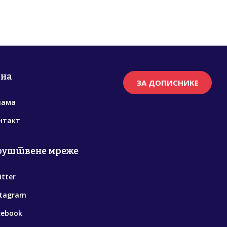
рна
ЗА ДОПИСНИКЕ
нама
нтакт
руштвене мреже
itter
stagram
cebook