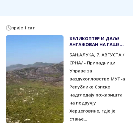
прије 1 сат
ХЕЛИКОПТЕР И ДАЉЕ
АНГАЖОВАН НА ГАШЕЊУ
ПОЖАРА У
БАЊАЛУКА, 7. АВГУСТА /
ХЕРЦЕГОВИНИ
СРНА/ - Припадници
Управе за
ваздухопловство МУП-а
Републике Српске
надгледају пожаришта
на подручју
Херцеговине, гдје је
стање...