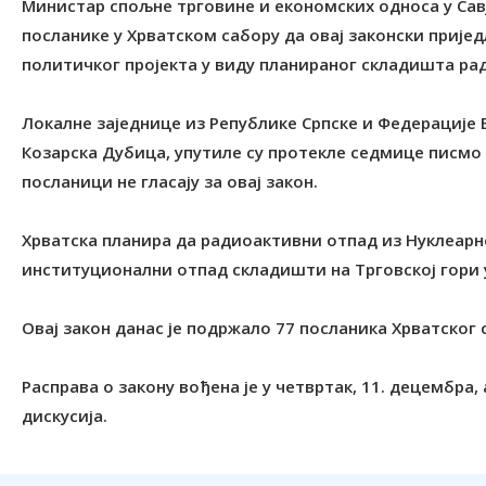
Министар спољне трговине и економских односа у Сав
посланике у Хрватском сабору да овај законски прије
политичког пројекта у виду планираног складишта рад
Локалне заједнице из Републике Српске и Федерације Б
Козарска Дубица, упутиле су протекле седмице писмо 
посланици не гласају за овај закон.
Хрватска планира да радиоактивни отпад из Нуклеарн
институционални отпад складишти на Tрговској гори у
Овај закон данас је подржало 77 посланика Хрватског с
Расправа о закону вођена је у четвртак, 11. децембра
дискусија.