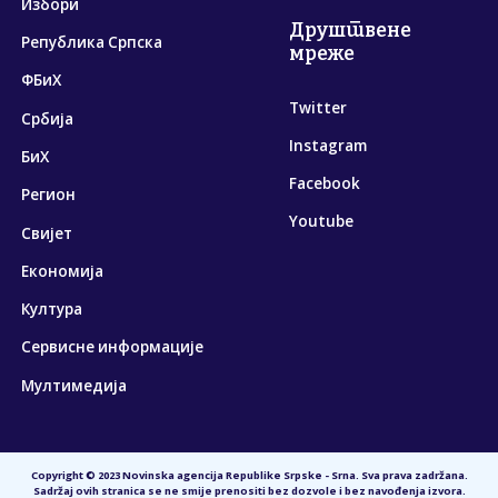
Избори
Друштвене
Република Српска
мреже
ФБиХ
Twitter
Србија
Instagram
БиХ
Facebook
Регион
Youtube
Свијет
Економија
Култура
Сервисне информације
Мултимедија
Copyright © 2023 Novinska agencija Republike Srpske - Srna. Sva prava zadržana.
Sadržaj ovih stranica se ne smije prenositi bez dozvole i bez navođenja izvora.