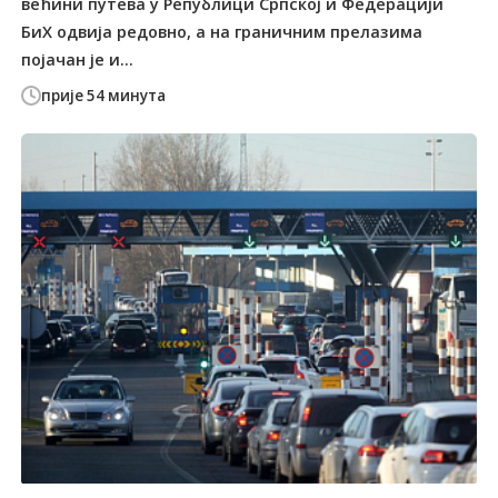
већини путева у Републици Српској и Федерацији
БиХ одвија редовно, а на граничним прелазима
појачан је и...
прије 54 минута