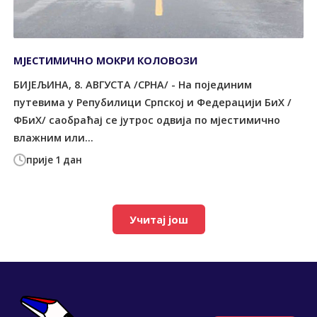
МЈЕСТИМИЧНО МОКРИ КОЛОВОЗИ
БИЈЕЉИНА, 8. АВГУСТА /СРНА/ - На појединим
путевима у Репубилици Српској и Федерацији БиХ /
ФБиХ/ саобраћај се јутрос одвија по мјестимично
влажним или...
прије 1 дан
Учитај још