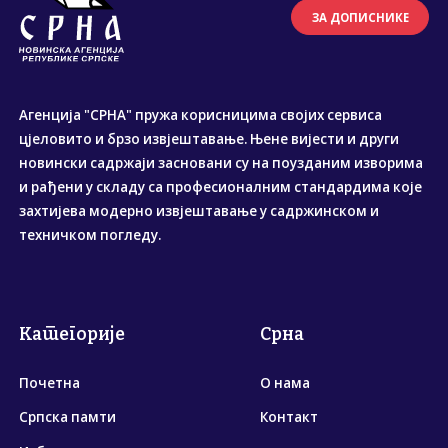
ЗА ДОПИСНИКЕ
Агенција "СРНА" пружа корисницима својих сервиса
цјеловито и брзо извјештавање. Њене вијести и други
новински садржаји засновани су на поузданим изворима
и рађени у складу са професионалним стандардима које
захтијева модерно извјештавање у садржинском и
техничком погледу.
Категорије
Срна
Почетна
О нама
Српска памти
Контакт