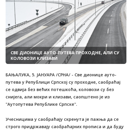
СВЕ ДИОНИЦЕ АУТО-ПУТЕВА ПРОХОДНЕ, АЛИ СУ
КОЛОВОЗИ КЛИЗАВИ
БАЊАЛУКА, 5. ЈАНУАРА /СРНА/ - Све дионице ауто-
путева у Републици Српској су проходне, саобраћај
се одвија без већих потешкоћа, коловози су без
снијега, али мокри и клизави, саопштено је из
"Аутопутева Републике Српске".
Учесницима у саобраћају скренута је пажња да се
строго придржавају саобраћајних прописа и да буду