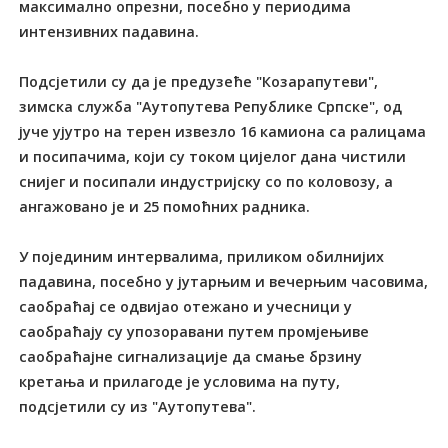
максимално опрезни, посебно у периодима
интензивних падавина.
Подсјетили су да је предузеће "Козарапутеви",
зимска служба "Аутопутева Републике Српске", од
јуче ујутро на терен извезло 16 камиона са ралицама
и посипачима, који су током цијелог дана чистили
снијег и посипали индустријску со по коловозу, а
ангажовано је и 25 помоћних радника.
У појединим интервалима, приликом обилнијих
падавина, посебно у јутарњим и вечерњим часовима,
саобраћај се одвијао отежано и учесници у
саобраћају су упозоравани путем промјењиве
саобраћајне сигнализације да смање брзину
кретања и прилагоде је условима на путу,
подсјетили су из "Аутопутева".