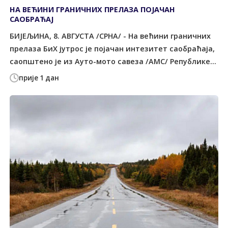
НА ВЕЋИНИ ГРАНИЧНИХ ПРЕЛАЗА ПОЈАЧАН
САОБРАЋАЈ
БИЈЕЉИНА, 8. АВГУСТА /СРНА/ - На већини граничних
прелаза БиХ јутрос је појачан интезитет саобраћаја,
саопштено је из Ауто-мото савеза /АМС/ Републике...
прије 1 дан