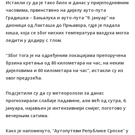
Истакли су да је тако било и данас у пријеподневним
часовима, првенствено на дијелу ауто-пута
Градишка – Бањалука и ауто-пута "9. јануар" на
дионици од Лакташа до Прњавора, гдје је падала
киша, која се због ниских температура ваздуха могла
ледити у додиру с тлом.
"Због тога је на одређеним локацијама препоручена
брзина кретања од 80 километара на час, на неким
дијеловима и 60 километара на час", истакли су из
овог предузећа.
Подсјетили су да су метеоролози за данас
прогнозирали слабије падавине, али већ од сутра, 6.
јануара, најављен је интензивнији снијег, поготово у
вечерњим сатима.
Како је напоменуто, "Аутопутеви Републике Српске" у