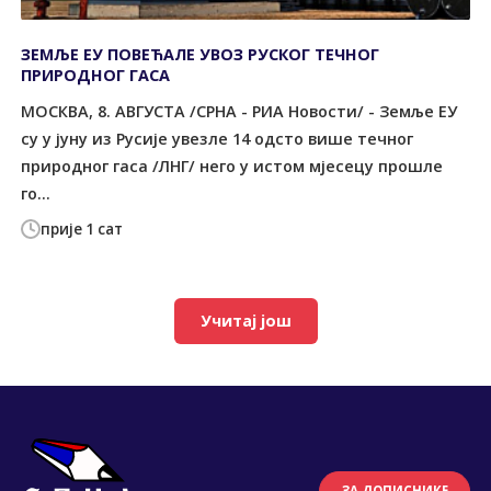
ЗЕМЉЕ ЕУ ПОВЕЋАЛЕ УВОЗ РУСКОГ ТЕЧНОГ
ПРИРОДНОГ ГАСА
МОСКВА, 8. АВГУСТА /СРНА - РИА Новости/ - Земље ЕУ
су у јуну из Русије увезле 14 одсто више течног
природног гаса /ЛНГ/ него у истом мјесецу прошле
го...
прије 1 сат
Учитај још
ЗА ДОПИСНИКЕ