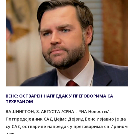
ВЕНС: ОСТВАРЕН НАПРЕДАК У ПРЕГОВОРИМА СА
ТЕХЕРАНОМ
ВАШИНГТОН, 8. АВГУСТА /СРНА - РИА Новости/ -
Потпредсједник САД Џејмс Дејвид Венс изјавио је да
су САД оствариле напредак у преговорима са Ираном
у пр...