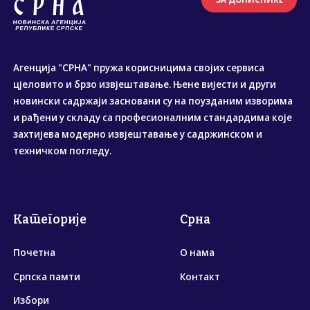
Агенција "СРНА" пружа корисницима својих сервиса
цјеловито и брзо извјештавање. Њене вијести и други
новински садржаји засновани су на поузданим изворима
и рађени у складу са професионалним стандардима које
захтијева модерно извјештавање у садржинском и
техничком погледу.
Категорије
Срна
Почетна
О нама
Српска памти
Контакт
Избори