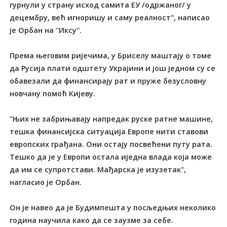
гурнули у страну исход самита ЕУ /одржаног/ у
децембру, већ игноришу и саму реалност", написао
је Орбан на "Иксу".
Према његовим ријечима, у Бриселу маштају о томе
да Русија плати одштету Украјини и још једном су се
обавезали да финансирају рат и пруже безусловну
новчану помоћ Кијеву.
"Њих не забрињавају напредак руске ратне машине,
тешка финансијска ситуација Европе нити ставови
европских грађана. Они остају посвећени путу рата.
Тешко да је у Европи остала иједна влада која може
да им се супротстави. Мађарска је изузетак",
нагласио је Орбан.
Он је навео да је Будимпешта у посљедњих неколико
година научила како да се заузме за себе.