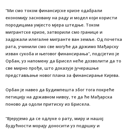
"Ми смо током финансијске кризе одабрали
економију засновану на раду и модел који користи
породицама умјесто мјера штедње. Током
мигрантске кризе, затворили смо границе и
задржали илегалне мигранте ван земље. Од почетка
рата, учинили смо све могуће да држимо Мађарску
изван сукоба и његовог финансирања", подсјетио је
Орбан, уз напомену да Брисел неће дозволити да то
све мирно прође, што доказује јучерашње
представљање новог плана за финансирање Кијева.
Орбан је навео да Будимпешта због тога покреће
петицију на државном нивоу, те да ће Мађарска
поново да одоли притиску из Брисела.
"Вјерујемо да се одлуке о рату, миру и нашој
будућности морају доносити уз подршку и