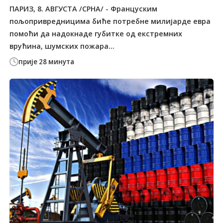
ПАРИЗ, 8. АВГУСТА /СРНА/ - Француским
пољопривредницима биће потребне милијарде евра
помоћи да надокнаде губитке од екстремних
врућина, шумских пожара...
прије 28 минута