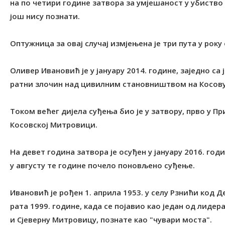
на по четири године затвора за умјешаност у убиств
још нису познати.
Оптужница за овај случај измјењена је три пута у року
Оливер Ивановић је у јануару 2014. године, заједно с
ратни злочин над цивилним становништвом на Косову и
Током већег дијела суђења био је у затвору, прво у Пр
Косовској Митровици.
На девет година затвора је осуђен у јануару 2016. годи
у августу те године почело поновљено суђење.
Ивановић је рођен 1. априла 1953. у селу Рзнићи код Д
рата 1999. године, када се појавио као један од лидера
и Сјеверну Митровицу, познате као "чувари моста".