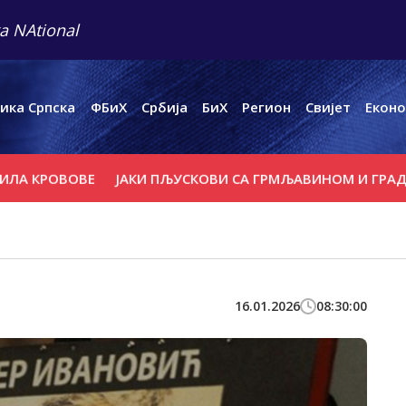
a NAtional
ика Српска
ФБиХ
Србија
БиХ
Регион
Свијет
Еконо
ОВОВЕ
ЈАКИ ПЉУСКОВИ СА ГРМЉАВИНОМ И ГРАДОМ У П
16.01.2026
08:30:00