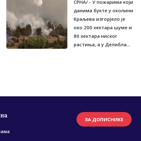
СРНА/ - У пожарима који
данима букте у околини
Краљева изгорјело је
око 200 хектара шуме и
80 хектара ниског
растиња, а у Делибла...
рна
ЗА ДОПИСНИКЕ
нама