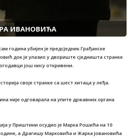
ЕРА ИВАНОВИЋА
сам година убијен је предсједник Грађанске
овић док је улазио у двориште сједништа странке
логодавци још нису откривени.
осторија своје странке са шест хитаца у леђа.
тина није одговарала на упите државних органа
ција у Приштини осудио је Марка Рошића на 10
 године, а Драгишу Марковића и Жарка Јовановића