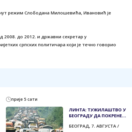
вргнут режим Слободана Милошевића, Ивановић је
д 2008. до 2012. и државни секретар у
ријетких српских политичара који је течно говорио
прије 5 сати
ЛИНТА: ТУЖИЛАШТВО У
БЕОГРАДУ ДА ПОКРЕНЕ
ИСТРАГУ О УБИСТВУ 500
БЕОГРАД, 7. АВГУСТА /
СРПСКИХ ЦИВИЛА НА