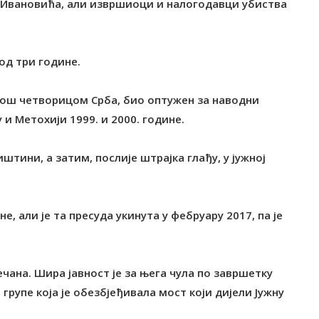
о Ивановића, али извршиоци и налогодавци убиства
 од три године.
а још четворицом Срба, био оптужен за наводни
 Метохији 1999. и 2000. године.
иштини, а затим, послије штрајка глађу, у јужној
не, али је та пресуда укинута у фебруару 2017, па је
ечана. Шира јавност је за њега чула по завршетку
 групе која је обезбјеђивала мост који дијели Јужну