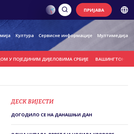
ПРИЈАВА
мија
Култура
Сервисне информације
Мултимедија
ОЈЕДИНИМ ДИЈЕЛОВИМА СРБИЈЕ
ВАШИНГТОН СЕ ПРОТИВИ
ДЕСК ВИЈЕСТИ
ДОГОДИЛО СЕ НА ДАНАШЊИ ДАН