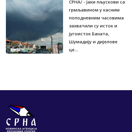
СРНА/ - Јаки пљускови са
грмљавином у касним
поподневним часовима
захватили су исток и
југоисток Баната,
Шумадију и дијелове
це...