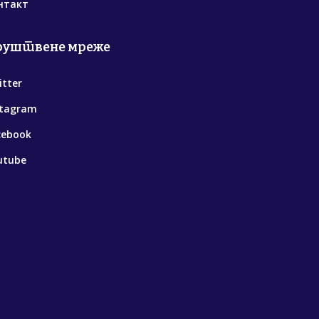
нтакт
руштвене мреже
itter
stagram
cebook
utube