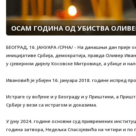
ОСАМ ГOДИНА ОД УБИСТВА ОЛИВ
БЕОГРАД, 16. ЈАНУАРА /СРНА/ - На данашњи дан прије о
иницијативе Србија, демократија, правда Оливер Иван
у сјеверном дијелу Косовске Митровице, а убице и на
Ивановић је убијен 16. јануара 2018. године испред пр
Истраге су вођене и у Београду и у Приштини, а Приш
Србије у вези са истрагом и доказима.
У јуну 2024. године основни суд привремених институ
година затвора, Недељка Спасојевића на четири и по