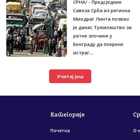
БАНИЈИ
СРНА/ - Предсједник
Савеза Срба из региона
Миодраг Линта позвао
је данас Тужилаштво за
ратне злочине у
Београду да покрене
истраг...
Учитај још
Категорије
С
Почетна
О 