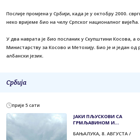
Послије промјена у Србији, када је у октобру 2000. с
неко вријеме био на челу Српског националног вијећа.
У два наврата је био посланик у Скупштини Косова, а о
Министарству за Косово и Метохију. Био је и један од 
албански језик.
Србија
прије 5 сати
ЈАКИ ПЉУСКОВИ СА
ГРМЉАВИНОМ И
ГРАДОМ У ПОЈЕДИНИМ
БАЊАЛУКА, 8. АВГУСТА /
ДИЈЕЛОВИМА СРБИЈЕ