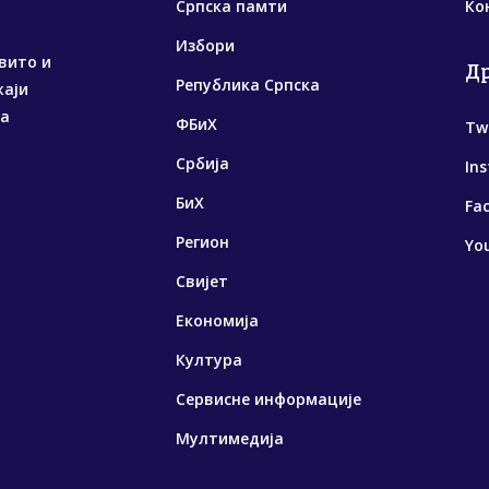
Српска памти
Ко
Избори
вито и
Д
Република Српска
жаји
са
ФБиХ
Tw
Србија
In
БиХ
Fa
Регион
Yo
Свијет
Економија
Култура
Сервисне информације
Мултимедија