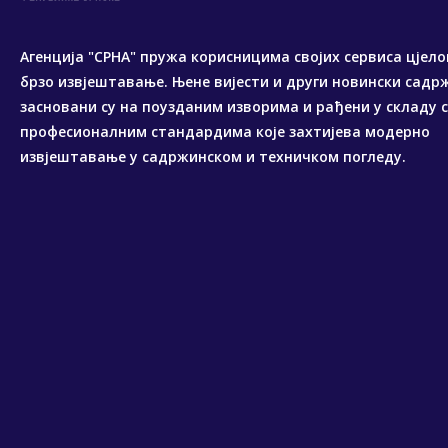
Агенција "СРНА" пружа корисницима својих сервиса цјело
брзо извјештавање. Њене вијести и други новински садр
засновани су на поузданим изворима и рађени у складу 
професионалним стандардима које захтијева модерно
извјештавање у садржинском и техничком погледу.