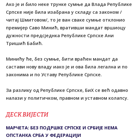
Ако је и било неке трунке сумње да Влада Републике
Српске није била изабрана у складу са законом /
читај Шмитовом/, то је ван сваке сумње отклонио
премијер Саво Минић, вративши мандат вршиоцу
дужности предсједнка Републике Српске Ани
Тришић Бабић.
Минићу ће, без сумње, бити враћен мандат да
састави нову владу иако је и ова била легална и по
законима и по Уставу Републике Српске.
За разлику од Републике Српске, БиХ се већ одавно
налази у политичком, правном и уставном колапсу.
ДЕСК ВИЈЕСТИ
МАРЧЕТА: БЕЗ ПОДРШКЕ СРПСКЕ И СРБИЈЕ НЕМА
ОПСТАНКА СРБА У ФЕДЕРАЦИЈИ