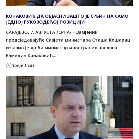
КОНАКОВИЋ ДА ОБЈАСНИ ЗАШТО ЈЕ СРБИН НА САМО
ЈЕДНОЈ РУКОВОДЕЋОЈ ПОЗИЦИЈИ
САРАЈЕВО, 7. АВГУСТА /СРНА/ - Замјеник
предсједавајуће Савјета министара Сташа Кошарац
изјавио је да би министар иностраних послова
Елмедин Конаковић,...
прије 1 сат