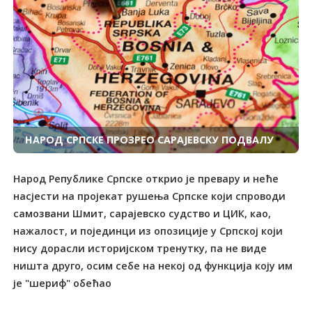
НАРОД СРПСКЕ ПРОЗРЕО САРАЈЕВСКУ ПОДВАЛУ
Народ Републике Српске открио је превару и неће
насјести на пројекат рушења Српске који спроводи
самозвани Шмит, сарајевско судство и ЦИК, као,
нажалост, и појединци из опозиције у Српској који
нису дорасли историјском тренутку, па не виде
ништа друго, осим себе на некој од функција коју им
је "шериф" обећао