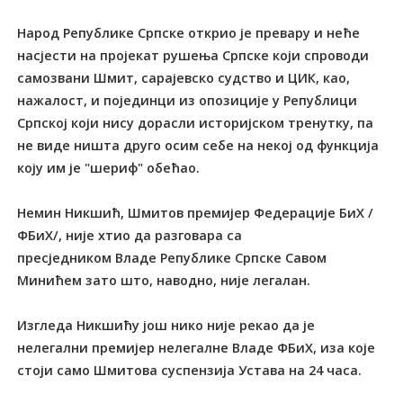
Народ Републике Српске открио је превару и неће
насјести на пројекат рушења Српске који спроводи
самозвани Шмит, сарајевско судство и ЦИК, као,
нажалост, и појединци из опозиције у Републици
Српској који нису дорасли историјском тренутку, па
не виде ништа друго осим себе на некој од функција
коју им је "шериф" обећао.
Немин Никшић, Шмитов премијер Федерације БиХ /
ФБиХ/, није хтио да разговара са
пресједником Владе Републике Српске Савом
Минићем зато што, наводно, није легалан.
Изгледа Никшићу још нико није рекао да је
нелегални премијер нелегалне Владе ФБиХ, иза које
стоји само Шмитова суспензија Устава на 24 часа.