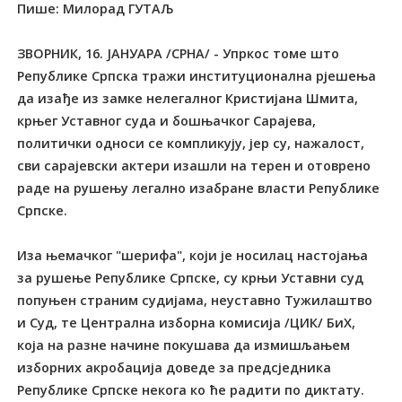
Пише: Милорад ГУТАЉ
ЗВОРНИК, 16. ЈАНУАРА /СРНА/ - Упркос томе што
Републике Српска тражи институционална рјешења
да изађе из замке нелегалног Кристијана Шмита,
крњег Уставног суда и бошњачког Сарајева,
политички односи се компликују, јер су, нажалост,
сви сарајевски актери изашли на терен и отоврено
раде на рушењу легално изабране власти Републике
Српске.
Иза њемачког "шерифа", који је носилац настојања
за рушење Републике Српске, су крњи Уставни суд
попуњен страним судијама, неуставно Тужилаштво
и Суд, те Централна изборна комисија /ЦИК/ БиХ,
која на разне начине покушава да измишљањем
изборних акробација доведе за предсједника
Републике Српске некога ко ће радити по диктату.