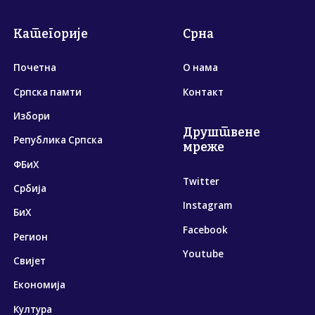
Категорије
Срна
Почетна
О нама
Српска памти
Контакт
Избори
Друштвене
Република Српска
мреже
ФБиХ
Twitter
Србија
Instagram
БиХ
Facebook
Регион
Youtube
Свијет
Економија
Култура