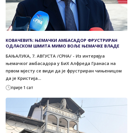
КОВАЧЕВИЋ: ЊЕМАЧКИ АМБАСАДОР ФРУСТРИРАН
ОДЛАСКОМ ШМИТА МИМО ВОЉЕ ЊЕМАЧКЕ ВЛАДЕ
БАЊАЛУКА, 7. АВГУСТА /СРНА/ - Из интервјуа
њемачког амбасадора у БиХ Алфреда Гранаса на
првом мјесту се види да је фрустриран чињеницом
да је Кристија...
прије 1 сат