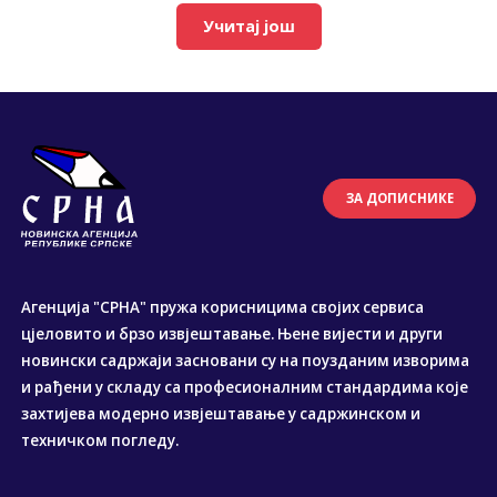
Учитај још
ЗА ДОПИСНИКЕ
Агенција "СРНА" пружа корисницима својих сервиса
цјеловито и брзо извјештавање. Њене вијести и други
новински садржаји засновани су на поузданим изворима
и рађени у складу са професионалним стандардима које
захтијева модерно извјештавање у садржинском и
техничком погледу.