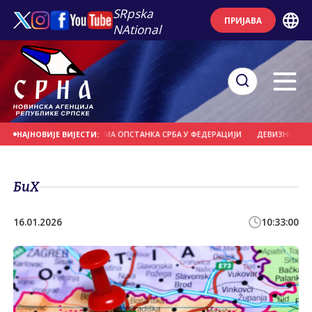
SRpska
ПРИЈАВА
NAtional
 СРПСКЕ И СРБИЈЕ НЕМА ОПСТАНКА СРБА У ФЕДЕРАЦИЈИ
ДЕВИЗНЕ РЕЗЕРВЕ У
НАЈНОВИЈЕ ВИЈЕСТИ:
БиХ
16.01.2026
10:33:00