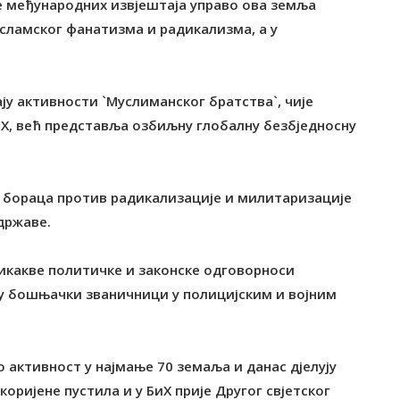
ше међународних извјештаја управо ова земља
исламског фанатизма и радикализма, а у
у активности `Муслиманског братства`, чије
иХ, већ представља озбиљну глобалну безбједносну
х бораца против радикализације и милитаризације
државе.
икакве политичке и законске одговорноси
ју бошњачки званичници у полицијским и војним
 активност у најмање 70 земаља и данас дјелују
коријене пустила и у БиХ прије Другог свјетског