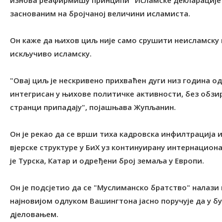
изнова реафирмишу принципи "Исламске декларације
заснованим на бројчаној величини исламиста.
Он каже да њихов циљ није само срушити неисламску в
искључиво исламску.
"Овај циљ је нескривено прихваћен дуги низ година 
интегрисан у њихове политичке активности, без обзи
странци припадају", појашњава Жупљанин.
Он је рекао да се врши тиха кадровска инфилтрација 
вјерске структуре у БиХ уз континуирану интернацио
је Турска, Катар и одређени број земаља у Европи.
Он је подсјетио да се "Муслиманско братство" налази 
најновијом одлуком Вашингтона јасно поручује да у 
дјеловањем.