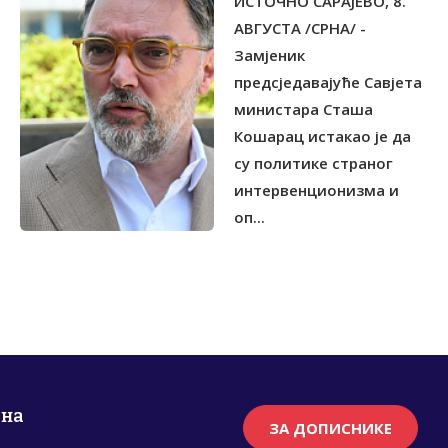
ИСТОЧНО САРАЈЕВО, 8.
МЕЂУНАРОДНИ
ПРОТЕКТОРАТ У ЕВРОПИ
АВГУСТА /СРНА/ -
Замјеник
предсједавајуће Савјета
министара Сташа
Кошарац истакао је да
су политике страног
интервенционизма и
оп...
рна
ЗА ДОПИСНИКЕ