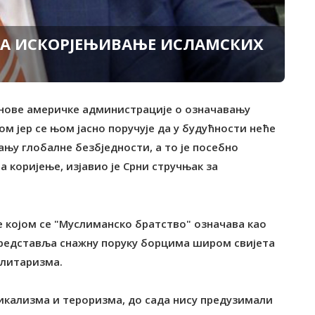
ЗА ИСКОРЈЕЊИВАЊЕ ИСЛАМСКИХ
а нове америчке администрације о означавању
 јер се њом јасно поручује да у будућности неће
у глобалне безбједности, а то је посебно
ла коријење, изјавио је Срни стручњак за
 којом се "Муслиманско братство" означава као
 представља снажну поруку борцима широм свијета
илитаризма.
дикализма и тероризма, до сада нису предузимали