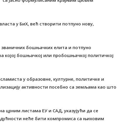
" са јасно формулисаним крајњим циљем
ласта у БиХ, већ створити потпуно нову,
од званичних бошњачких елита и потпуно
ра којој бошњачкој или пробошњачкој политичкој
исламиста у образовне, културне, политичке и
нализацију активности посебно са земљама као што
на црним листама ЕУ и САД, указујући да се
будућности неће бити компромиса са њиховим