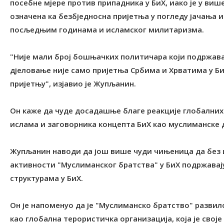
посебне мјере против припадника у БиХ, иако је у ви
означена ка безбједносна пријетња у погледу јачања 
посљедњим годинама и исламског милитаризма.
"Није мали број бошњачких политичара који подржавај
дјеловање није само пријетња Србима и Хрватима у Б
пријетњу", изјавио је Жупљанин.
Он каже да чуде досадашње благе реакције глобални
ислама и заговорника концепта БиХ као муслиманске 
Жупљанин наводи да још више чуди чињеница да без 
активности "Муслиманског братства" у БиХ подржава
структурама у БиХ.
Он је напоменуо да је "Муслиманско братство" развило
као глобална терористичка организација, која је своје 