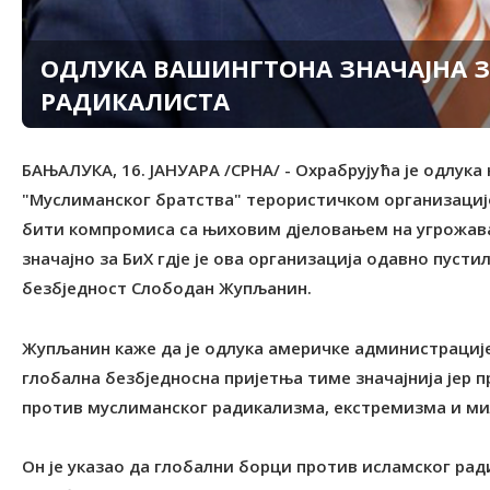
ОДЛУКА ВАШИНГТОНА ЗНАЧАЈНА 
РАДИКАЛИСТА
БАЊАЛУКА, 16. ЈАНУАРА /СРНА/ - Охрабрујућа је одлук
"Муслиманског братства" терористичком организацијом
бити компромиса са њиховим дјеловањем на угрожавањ
значајно за БиХ гдје је ова организација одавно пусти
безбједност Слободан Жупљанин.
Жупљанин каже да је одлука америчке администрације
глобална безбједносна пријетња тиме значајнија јер
против муслиманског радикализма, екстремизма и м
Он је указао да глобални борци против исламског ра