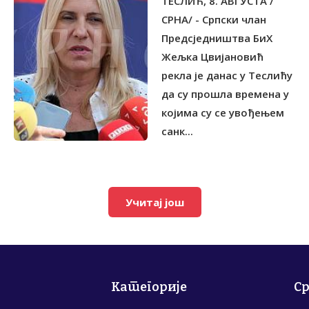
ТЕСЛИЋ, 8. АВГУСТА /
СРНА/ - Српски члан
Предсједништва БиХ
Жељка Цвијановић
рекла је данас у Теслићу
да су прошла времена у
којима су се увођењем
санк...
Учитај још
Категорије
С