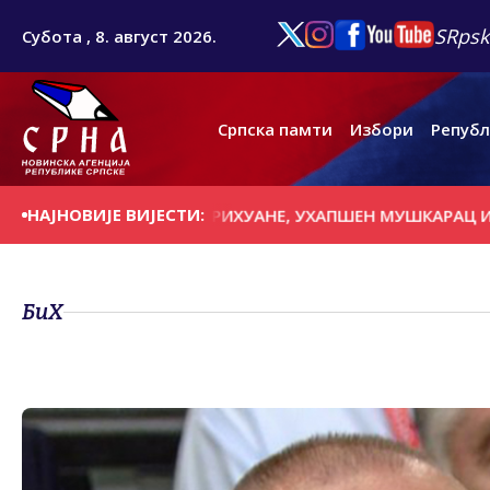
SRpsk
Субота , 8. август 2026.
Српска памти
Избори
Републ
НАЈНОВИЈЕ ВИЈЕСТИ:
 КИЛОГРАМА МАРИХУАНЕ, УХАПШЕН МУШКАРАЦ ИЗ ТУЗИ
БиХ