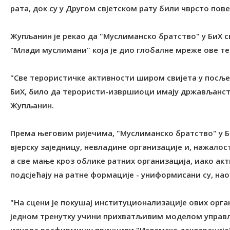
рата, док су у Другом свјетском рату били чврсто по
Жупљанин је рекао да "Муслиманско братство" у БиХ с
"Млади муслимани" која је дио глобалне мреже ове т
"Све терористичке активности широм свијета у посљед
БиХ, било да терористи-извршиоци имају држављанство
Жупљанин.
Према његовим ријечима, "Муслиманско братство" у Би
вјерску заједницу, невладине организације и, нажалос
а све мање кроз облике ратних организација, иако ак
подсјећају на ратне формације - униформисани су, на
"На сцени је покушај институционализације ових орга
једном тренутку учини прихватљивим моделом управ