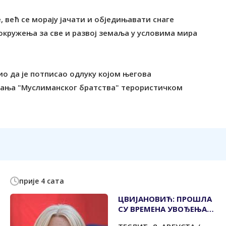
 већ се морају јачати и обједињавати снаге
окружења за све и развој земаља у условима мира
о да је потписао одлуку којом његова
вања "Муслиманског братства" терористичком
прије 4 сата
ЦВИЈАНОВИЋ: ПРОШЛА
СУ ВРЕМЕНА УВОЂЕЊА
САНКЦИЈА