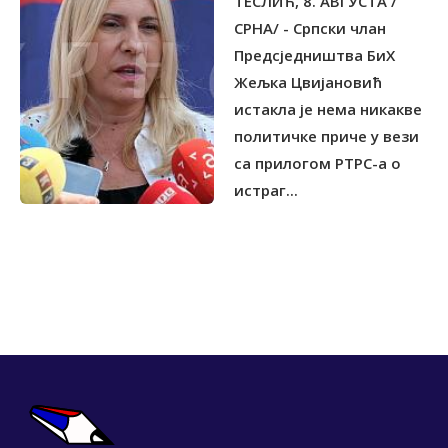
ТЕСЛИЋ, 8. АВГУСТА /
ЦЕНТРУ СРЕБРЕНИЦА
СРНА/ - Српски члан
Предсједништва БиХ
Жељка Цвијановић
истакла је нема никакве
политичке приче у вези
са прилогом РТРС-а о
истраг...