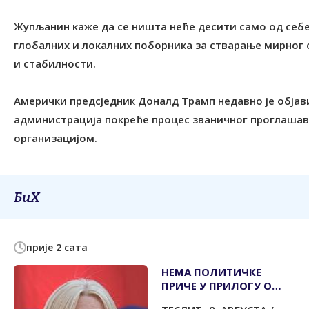
Жупљанин каже да се ништа неће десити само од себе,
глобалних и локалних поборника за стварање мирног 
и стабилности.
Амерички предсједник Доналд Трамп недавно је објави
администрација покреће процес званичног проглаша
организацијом.
БиХ
прије 2 сата
НЕМА ПОЛИТИЧКЕ
ПРИЧЕ У ПРИЛОГУ О
МЕМОРИЈАЛНОМ