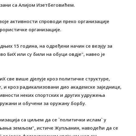
везани са Алијом Изетбеговићем.
воје активности спроводи преко организације
ерористичке организације.
њих 15 година, на одређени начин се везују за
 БиХ или су били на обуци овдје", навео је
Х све више дјелује кроз политичке структуре,
т, и кроз радикализовани дио академске заједнице,
тивности неких спортских и других удружења
оружани и обучени за оружану борбу.
низација са циљем да се `политички ислам` у
љања земљом", истиче Жупљанин, наводећи да се