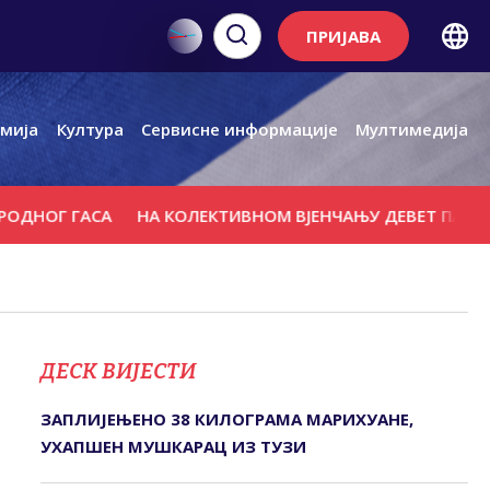
ПРИЈАВА
мија
Култура
Сервисне информације
Мултимедија
ГАСА
НА КОЛЕКТИВНОМ ВЈЕНЧАЊУ ДЕВЕТ ПАРОВА
ФИН
ДЕСК ВИЈЕСТИ
ЗАПЛИЈЕЊЕНО 38 КИЛОГРАМА МАРИХУАНЕ,
УХАПШЕН МУШКАРАЦ ИЗ ТУЗИ