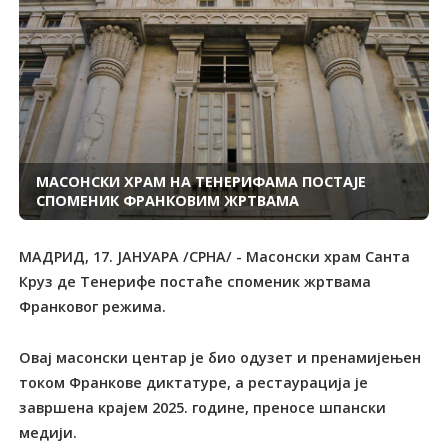
МАСОНСКИ ХРАМ НА ТЕНЕРИФАМА ПОСТАЈЕ
СПОМЕНИК ФРАНКОВИМ ЖРТВАМА
МАДРИД, 17. ЈАНУАРА /СРНА/ - Масонски храм Санта
Круз де Tенерифе постаће споменик жртвама
Франковог режима.
Овај масонски центар је био одузет и пренамијењен
током Франкове диктатуре, а рестаурација је
завршена крајем 2025. године, преносе шпански
медији.