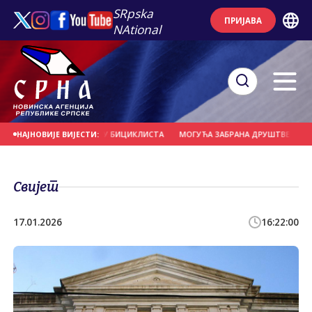
SRpska
ПРИЈАВА
NAtional
ЕРНО УДАРИО У ГРУПУ БИЦИКЛИСТА
МОГУЋА ЗАБРАНА ДРУШТВЕНИХ МРЕЖА 
НАЈНОВИЈЕ ВИЈЕСТИ:
Свијет
17.01.2026
16:22:00