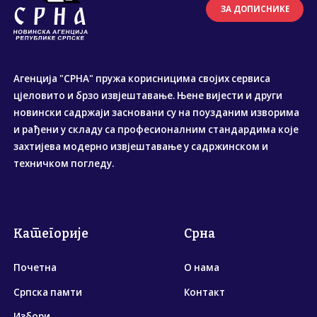
ЗА ДОПИСНИКЕ
Агенција "СРНА" пружа корисницима својих сервиса
цјеловито и брзо извјештавање. Њене вијести и други
новински садржаји засновани су на поузданим изворима
и рађени у складу са професионалним стандардима које
захтијева модерно извјештавање у садржинском и
техничком погледу.
Категорије
Срна
Почетна
О нама
Српска памти
Контакт
Избори