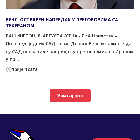
ВЕНС: ОСТВАРЕН НАПРЕДАК У ПРЕГОВОРИМА СА
ТЕХЕРАНОМ
ВАШИНГТОН, 8. АВГУСТА /СРНА - РИА Новости/ -
Потпредсједник САД Џејмс Дејвид Венс изјавио је да
су САД оствариле напредак у преговорима са Ираном
у пр...
прије 4 сата
Учитај још