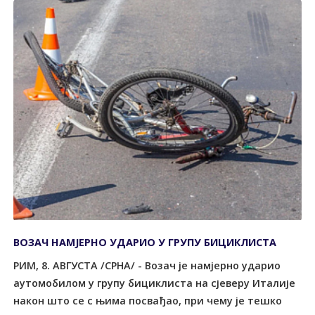
ВОЗАЧ НАМЈЕРНО УДАРИО У ГРУПУ БИЦИКЛИСТА
РИМ, 8. АВГУСТА /СРНА/ - Возач је намјерно ударио
аутомобилом у групу бициклиста на сјеверу Италије
након што се с њима посвађао, при чему је тешко