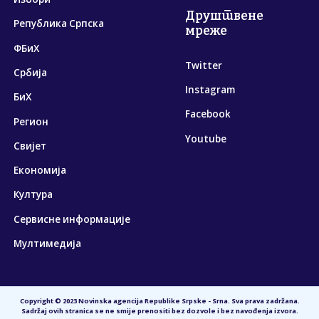
Друштвене
Република Српска
мреже
ФБиХ
Twitter
Србија
Instagram
БиХ
Facebook
Регион
Youtube
Свијет
Економија
Култура
Сервисне информације
Мултимедија
Copyright © 2023 Novinska agencija Republike Srpske - Srna. Sva prava zadržana.
Sadržaj ovih stranica se ne smije prenositi bez dozvole i bez navođenja izvora.