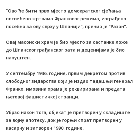
"Ово ће бити прво мјесто демократског сјећања
посвећено жртвама Франковог режима, изграђено
посебно за ову сврху у Шпанији", пренио је "Разон".
Овај масонски храм је био мјесто за састанке ложе
до Шпанског грађанског рата и деценијама је био
напуштен.
У септембру 1936. године, првим декретом против
слободног зидарства који је издао тадашњи генерал
Франко, имовина храма је реквирирана и предата
његовој фашистичкој странци.
Убрзо након тога, објекат је претворен у складиште
за војну апотеку, док је горњи спрат претворен у
касарну и затворен 1990. године.