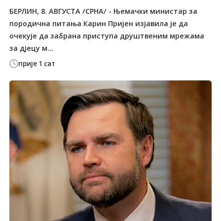
БЕРЛИН, 8. АВГУСТА /СРНА/ - Њемачки министар за
породична питања Карин Пријен изјавила је да
очекује да забрана приступа друштвеним мрежама
за дјецу м...
прије 1 сат