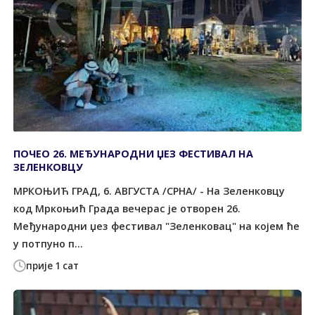
ПОЧЕО 26. МЕЂУНАРОДНИ ЏЕЗ ФЕСТИВАЛ НА
ЗЕЛЕНКОВЦУ
МРКОЊИЋ ГРАД, 6. АВГУСТА /СРНА/ - На Зеленковцу
код Мркоњић Града вечерас је отворен 26.
Међународни џез фестивал "Зеленковац" на којем ће
у потпуно п...
прије 1 сат