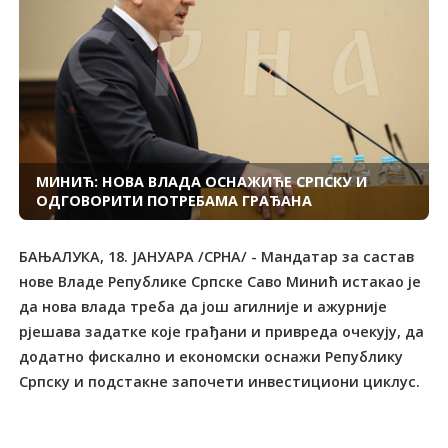
МИНИЋ: НОВА ВЛАДА ОСНАЖИЋЕ СРПСКУ И
ОДГОВОРИТИ ПОТРЕБАМА ГРАЂАНА
БАЊАЛУКА, 18. ЈАНУАРА /СРНА/ - Мандатар за састав
нове Владе Републике Српске Саво Минић истакао је
да нова влада треба да још агилније и ажурније
рјешава задатке које грађани и привреда очекују, да
додатно фискално и економски оснажи Републику
Српску и подстакне започети инвестициони циклус.