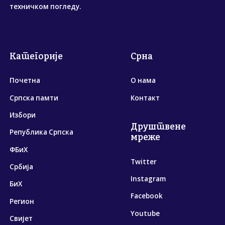
техничком погледу.
Категорије
Срна
Почетна
О нама
Српска памти
Контакт
Избори
Друштвене
Република Српска
мреже
ФБиХ
Twitter
Србија
Instagram
БиХ
Facebook
Регион
Youtube
Свијет