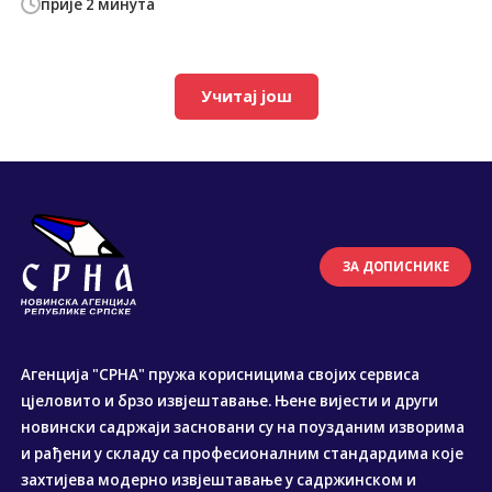
прије 2 минута
Учитај још
ЗА ДОПИСНИКЕ
Агенција "СРНА" пружа корисницима својих сервиса
цјеловито и брзо извјештавање. Њене вијести и други
новински садржаји засновани су на поузданим изворима
и рађени у складу са професионалним стандардима које
захтијева модерно извјештавање у садржинском и