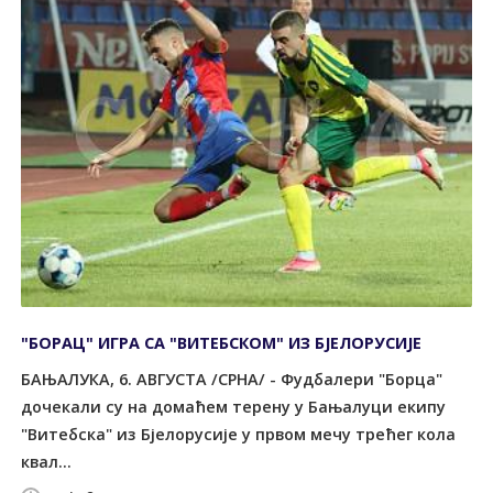
"БОРАЦ" ИГРА СА "ВИТЕБСКОМ" ИЗ БЈЕЛОРУСИЈЕ
БАЊАЛУКА, 6. АВГУСТА /СРНА/ - Фудбалери "Борца"
дочекали су на домаћем терену у Бањалуци екипу
"Витебска" из Бјелорусије у првом мечу трећег кола
квал...