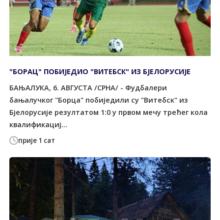
"БОРАЦ" ПОБИЈЕДИО "ВИТЕБСК" ИЗ БЈЕЛОРУСИЈЕ
БАЊАЛУКА, 6. АВГУСТА /СРНА/ - Фудбалери
бањалучког "Борца" побиједили су "Витебск" из
Бјелорусије резултатом 1:0 у првом мечу трећег кола
квалификациј...
прије 1 сат