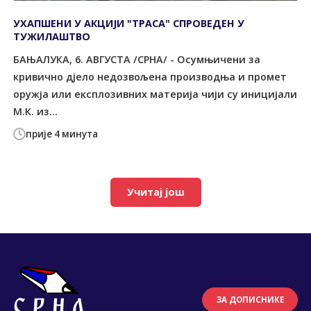
УХАПШЕНИ У АКЦИЈИ "ТРАСА" СПРОВЕДЕН У
ТУЖИЛАШТВО
БАЊАЛУКА, 6. АВГУСТА /СРНА/ - Осумњичени за
кривично дјело недозвољена производња и промет
оружја или експлозивних материја чији су иницијали
М.К. из...
прије 4 минута
Учитај још
ЗА ДОПИСНИКЕ