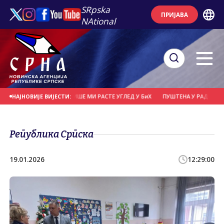
SRpska
ПРИЈАВА
NAtional
ИШЕ НАПАДА, СВЕ ВИШЕ МИ РАСТЕ УГЛЕД У БиХ
ПУШТЕНА У РАД НАЈВЕЋА СО
НАЈНОВИЈЕ ВИЈЕСТИ:
Република Српска
19.01.2026
12:29:00