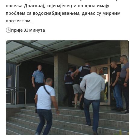
насеља Драгочај, који мјесец и по дана имају
проблем са водоснабдијевањем, данас су мирним
протестом...
прије 33 минута