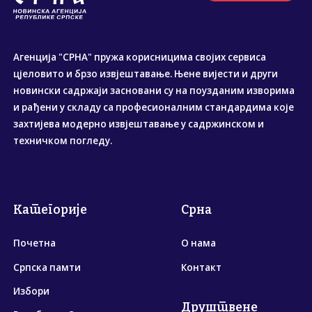
Агенција "СРНА" пружа корисницима својих сервиса
цјеловито и брзо извјештавање. Њене вијести и други
новински садржаји засновани су на поузданим изворима
и рађени у складу са професионалним стандардима које
захтијева модерно извјештавање у садржинском и
техничком погледу.
Категорије
Срна
Почетна
О нама
Српска памти
Контакт
Избори
Друштвене