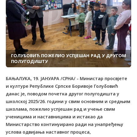
ГОЛУБОВИЋ ПОЖЕЛИО УСПЈЕШАН РАД У ДРУГОМ
ПОЛУГОДИШТУ
БАЊАЛУКА, 19. ЈАНУАРА /СРНА/ - Министар просвјете
и културе Републике Српске Боривоје Голубовић
данас је, поводом почетка другог полугодишта у
школској 2025/26. години у свим основним и средњим
школама, пожелио успјешан рад и учење свим
ученицима и наставницима и истакао да
Министарство континуирано ради на унапређењу
услова одвијања наставног процеса,