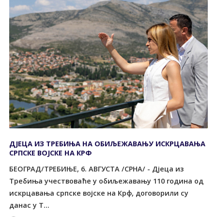
ДЈЕЦА ИЗ ТРЕБИЊА НА ОБИЉЕЖАВАЊУ ИСКРЦАВАЊА
СРПСКЕ ВОЈСКЕ НА КРФ
БЕОГРАД/ТРЕБИЊЕ, 6. АВГУСТА /СРНА/ - Дјеца из
Требиња учествоваће у обиљежавању 110 година од
искрцавања српске војске на Крф, договорили су
данас у Т...