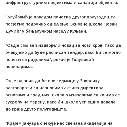
инфраструктурним пројектима и санацији објеката.
Голубовић је поводом почетка другог полугодишта
посјетио подручно одјељење Основне школе "Јован
Дучић" у бањалучком насељу Куљани.
"Овдје смо већ издвојили новац за нови кров, тако да
очекујемо да буде расписан тендер, како би се могло
почети са радовима", рекао је Голубовић
новинарима.
Он је најавио да ће ове седмице у Зворнику
разговарати са члановима актива директора
основних и средњих школа о изазовима са којима се
сусрећу на терену, како би школе успјешно довеле
до краја друго полугодиште.
"Крајем јануара очекује нас свечана академија на