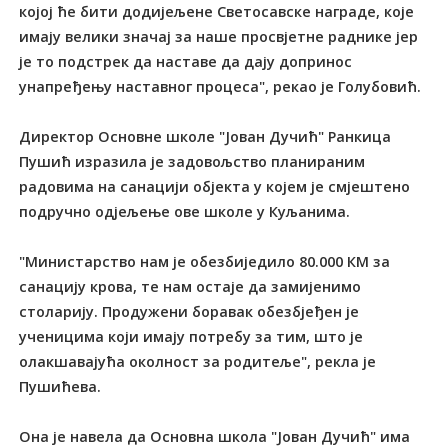
којој ће бити додијељене Светосавске награде, које
имају велики значај за наше просвјетне раднике јер
је то подстрек да наставе да дају допринос
унапређењу наставног процеса", рекао је Голубовић.
Директор Основне школе "Јован Дучић" Ранкица
Пушић изразила је задовољство планираним
радовима на санацији објекта у којем је смјештено
подручно одјељење ове школе у Куљанима.
"Министарство нам је обезбиједило 80.000 КМ за
санацију крова, те нам остаје да замијенимо
столарију. Продужени боравак обезбјеђен је
ученицима који имају потребу за тим, што је
олакшавајућа околност за родитеље", рекла је
Пушићева.
Она је навела да Основна школа "Јован Дучић" има