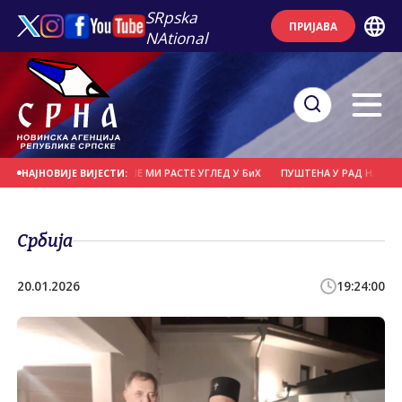
SRpska
ПРИЈАВА
NAtional
Е НАПАДА, СВЕ ВИШЕ МИ РАСТЕ УГЛЕД У БиХ
ПУШТЕНА У РАД НАЈВЕЋА СОЛ
НАЈНОВИЈЕ ВИЈЕСТИ:
Србија
20.01.2026
19:24:00