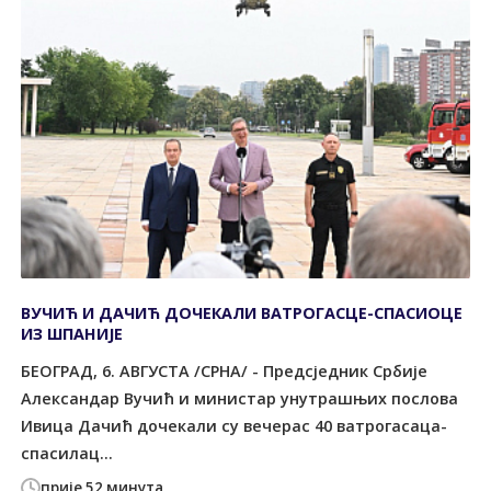
ВУЧИЋ И ДАЧИЋ ДОЧЕКАЛИ ВАТРОГАСЦЕ-СПАСИОЦЕ
ИЗ ШПАНИЈЕ
БЕОГРАД, 6. АВГУСТА /СРНА/ - Предсједник Србије
Александар Вучић и министар унутрашњих послова
Ивица Дачић дочекали су вечерас 40 ватрогасаца-
спасилац...
прије 52 минута