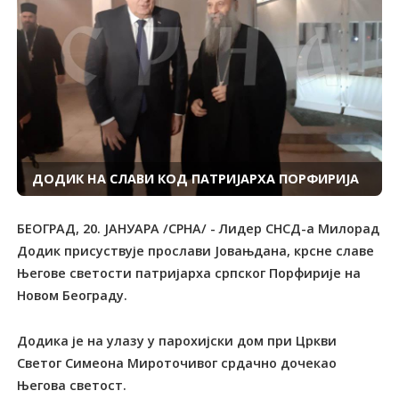
ДОДИК НА СЛАВИ КОД ПАТРИЈАРХА ПОРФИРИЈА
БЕОГРАД, 20. ЈАНУАРА /СРНА/ - Лидер СНСД-а Милорад
Додик присуствује прослави Јовањдана, крсне славе
Његове светости патријарха српског Порфирије на
Новом Београду.
Додика је на улазу у парохијски дом при Цркви
Светог Симеона Мироточивог срдачно дочекао
Његова светост.