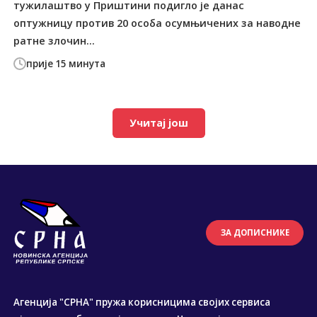
тужилаштво у Приштини подигло је данас
оптужницу против 20 особа осумњичених за наводне
ратне злочин...
прије 15 минута
Учитај још
ЗА ДОПИСНИКЕ
Агенција "СРНА" пружа корисницима својих сервиса