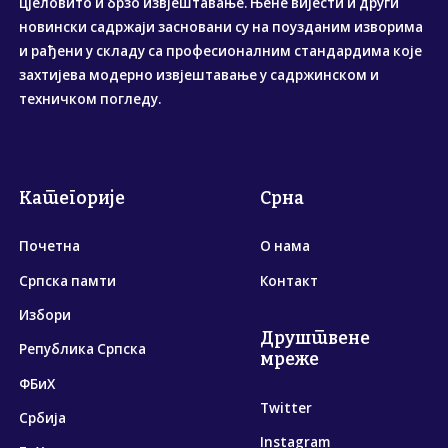
цјеловито и брзо извјештавање. Њене вијести и други
новински садржаји засновани су на поузданим изворима
и рађени у складу са професионалним стандардима које
захтијева модерно извјештавање у садржинском и
техничком погледу.
Категорије
Срна
Почетна
О нама
Српска памти
Контакт
Избори
Друштвене
Република Српска
мреже
ФБиХ
Twitter
Србија
Instagram