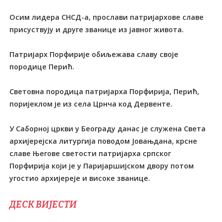
Осим лидера СНСД-а, прослави патријархове славе
присуствују и друге званице из јавног живота.
Патријарх Порфирије обиљежава славу своје
породице Перић.
Световна породица патријарха Порфирија, Перић,
поријеклом је из села Црнча код Дервенте.
У Саборној цркви у Београду данас је служена Света
архијерејска литургија поводом Јовањдана, крсне
славе Његове светости патријарха српског
Порфирија који је у Паријаршијском двору потом
угостио архијереје и високе званице.
ДЕСК ВИЈЕСТИ