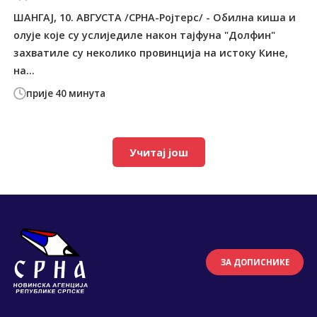
ШАНГАЈ, 10. АВГУСТА /СРНА-Ројтерс/ - Обилна киша и
олује које су услиједиле након тајфуна "Долфин"
захватиле су неколико провинција на истоку Кине,
на...
прије 40 минута
Учитај још
ЗА ДОПИСНИКЕ