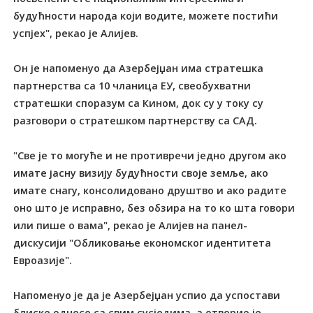
будућности народа који водите, можете постићи
успјех", рекао је Алијев.
Он је напоменуо да Азербејџан има стратешка
партнерства са 10 чланица ЕУ, свеобухватни
стратешки споразум са Кином, док су у току су
разговори о стратешком партнерству са САД.
"Све је то могуће и не противречи једно другом ако
имате јасну визију будућности своје земље, ако
имате снагу, консолидовано друштво и ако радите
оно што је исправно, без обзира на то ко шта говори
или пише о вама", рекао је Алијев на панел-
дискусији "Обликовање економског идентитета
Евроазије".
Напоменуо је да је Азербејџан успио да успостави
блиске однесе са свим сусједима, а отворио је