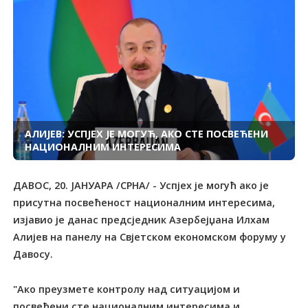
АЛИЈЕВ: УСПЈЕХ ЈЕ МОГУЋ, АКО СТЕ ПОСВЕЋЕНИ
НАЦИОНАЛНИМ ИНТЕРЕСИМА
ДАВОС, 20. ЈАНУАРА /СРНА/ - Успјех је могућ ако је
присутна посвећеност националним интересима,
изјавио је данас предсједник Азербејџана Илхам
Алијев на панелу на Свјетском економском форуму у
Давосу.
"Ако преузмете контролу над ситуацијом и
посвећени сте националним интересима и