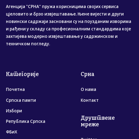
Агенција "СРНА" пружа корисницима својих сервиса
цјеловито и брзо извјештавање. Њене вијести и други
новински садржаји засновани су на поузданим изворима
и рађени у складу са професионалним стандардима које
захтијева модерно извјештавање у садржинском и
техничком погледу.
Категорије
Срна
Почетна
О нама
Српска памти
Контакт
Избори
Друштвене
Република Српска
мреже
ФБиХ