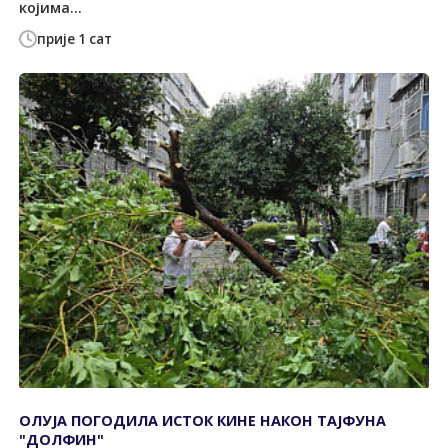
којима...
прије 1 сат
ОЛУЈА ПОГОДИЛА ИСТОК КИНЕ НАКОН ТАЈФУНА
"ДОЛФИН"