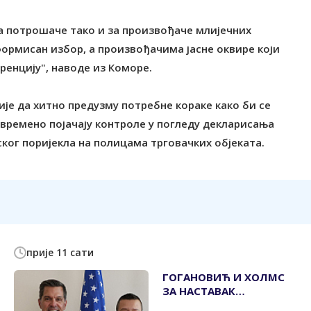
а потрошаче тако и за произвођаче млијечних
формисан избор, а произвођачима јасне оквире који
ренцију", наводе из Коморе.
е да хитно предузму потребне кораке како би се
овремено појачају контроле у погледу декларисања
ог поријекла на полицама трговачких објеката.
прије 11 сати
ГОГАНОВИЋ И ХОЛМС
ЗА НАСТАВАК
ПАРТНЕРСКИХ ОДНОСА