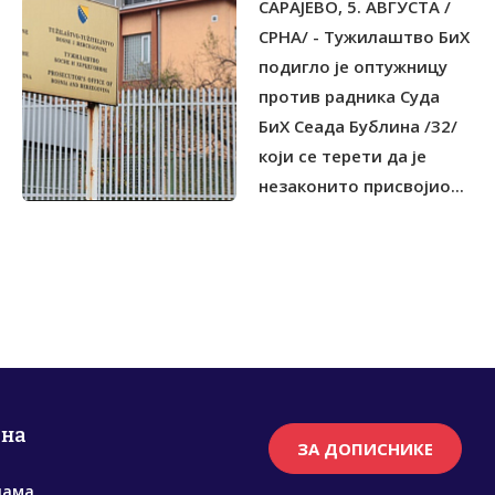
САРАЈЕВО, 5. АВГУСТА /
ПРОНЕВЈЕРИО ГОТОВО
200.000 КМ
СРНА/ - Тужилаштво БиХ
подигло је оптужницу
против радника Суда
БиХ Сеада Бублина /32/
који се терети да је
незаконито присвојио...
рна
ЗА ДОПИСНИКЕ
нама