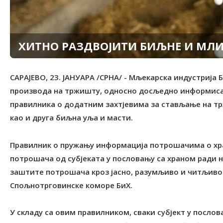
ХИТНО РАЗДВОЈИТИ БИЉНЕ И МЛИ
САРАЈЕВО, 23. ЈАНУАРА /СРНА/ - Мљекарска индустрија
производа на тржишту, односно досљедно информиса
правилника о додатним захтјевима за стављање на т
као и друга биљна уља и масти.
Правилник о пружању информација потрошачима о х
потрошача од субјеката у пословању са храном ради
заштите потрошача кроз јасно, разумљиво и читљиво 
Спољнотрговинске коморе БиХ.
У складу са овим правилником, сваки субјект у послов