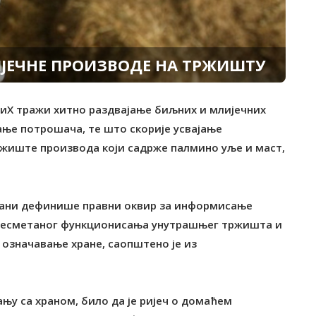
ЈЕЧНЕ ПРОИЗВОДЕ НА ТРЖИШТУ
 БиХ тражи хитно раздвајање биљних и млијечних
ње потрошача, те што скорије усвајање
ржиште производа који садрже палмино уље и маст,
рани дефинише правни оквир за информисање
 несметаног функционисања унутрашњег тржишта и
означавање хране, саопштено је из
ању са храном, било да је ријеч о домаћем