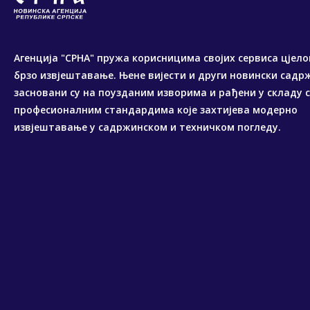
Агенција "СРНА" пружа корисницима својих сервиса цјело
брзо извјештавање. Њене вијести и други новински садр
засновани су на поузданим изворима и рађени у складу 
професионалним стандардима које захтијева модерно
извјештавање у садржинском и техничком погледу.