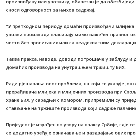
произвођачу или увознику, обавезан је да обезбиједи
сноси одговорност за њихов садржај.
"У претходном периоду домаћи произвођачи млијека и
увозни производи пласирају мимо важећег правног о
често без прописаних или са неадекватним декларациј
Таква пракса, наводе, доводи потрошаче у заблуду и
домаћих производа на унутрашњем тржишту БиХ.
Ради рјешавања овог проблема, на који се указује још
прерађивача млијека и млијечних производа при Спољ
хране БиХ, у сарадњи с Комором, припремили су прије
стављање на тржиште производа који садрже палмино 
Приједлог је израђен по узору на праксу Србије, гдје 
се додатно уређује означавање и раздвајање ових про