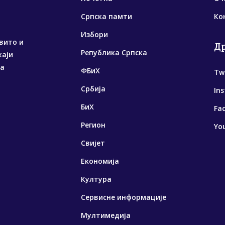
Српска памти
Ко
Избори
вито и
Д
Република Српска
жаји
са
ФБиХ
Tw
Србија
In
БиХ
Fa
Регион
Yo
Свијет
Економија
Култура
Сервисне информације
Мултимедија