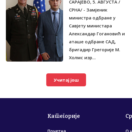
САРАЈЕВО, 5. АВГУСТА /
СРНА/ - Замјеник
министра одбране у
Савјету министара
Александар Гогановић и
аташе одбране САД,
бригадир Грегорије М.
Холмс изр...
Учитај још
Категорије
С
Почетна
О 