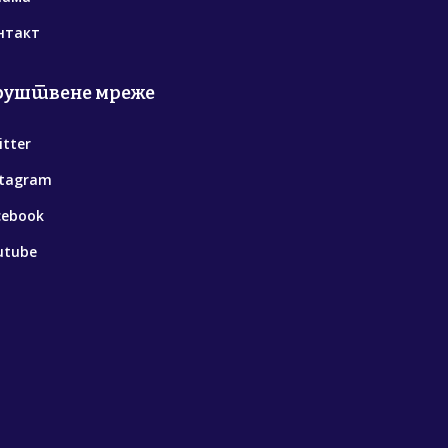
нтакт
руштвене мреже
itter
stagram
cebook
utube