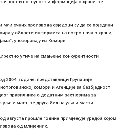
 тачност и потпуност информација о храни, те
 млијечних производа свједоци су да се поједини
квира у области информисања потрошача о храни,
ама", упозоравају из Коморе.
 директно утиче на смањење конкурентности
 од 2004. године, представници Групације
нотрговинској комори и Агенције за безбједност
длог правилника о додатним захтјевима за
уље и маст, те друга биљна уља и масти.
се од августа прошле године примјењује уредба којом
извода од млијечних.