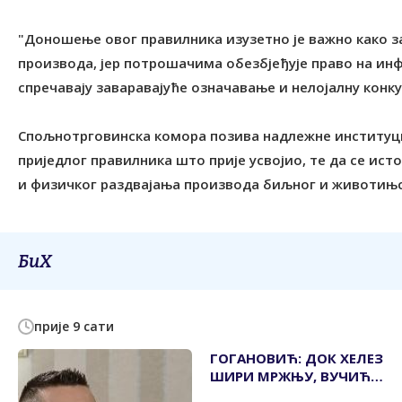
"Доношење овог правилника изузетно је важно како з
производа, јер потрошачима обезбјеђује право на ин
спречавају заваравајуће означавање и нелојалну конку
Спољнотрговинска комора позива надлежне институциј
приједлог правилника што прије усвојио, те да се ист
и физичког раздвајања производа биљног и животињск
БиХ
прије 9 сати
ГОГАНОВИЋ: ДОК ХЕЛЕЗ
ШИРИ МРЖЊУ, ВУЧИЋА
И ДОДИКА ЧУВА ЉУБАВ