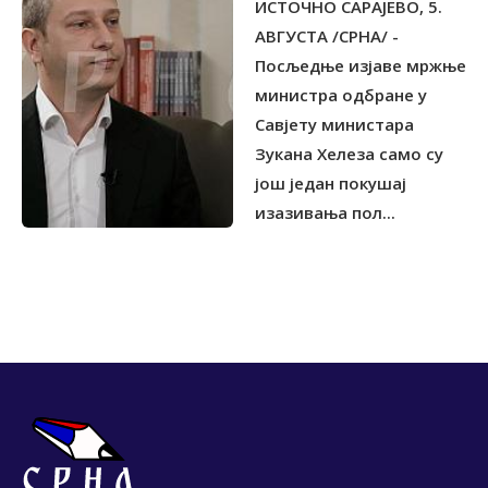
ИСТОЧНО САРАЈЕВО, 5.
СРПСКОГ НАРОДА
АВГУСТА /СРНА/ -
Посљедње изјаве мржње
министра одбране у
Савјету министара
Зукана Хелеза само су
још један покушај
изазивања пол...