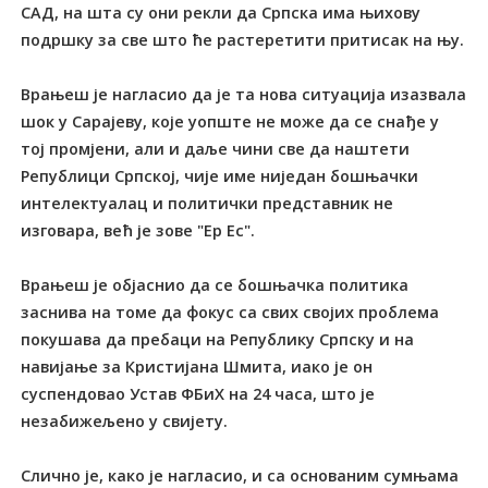
САД, на шта су они рекли да Српска има њихову
подршку за све што ће растеретити притисак на њу.
Врањеш је нагласио да је та нова ситуација изазвала
шок у Сарајеву, које уопште не може да се снађе у
тој промјени, али и даље чини све да наштети
Републици Српској, чије име ниједан бошњачки
интелектуалац и политички представник не
изговара, већ је зове "Ер Ес".
Врањеш је објаснио да се бошњачка политика
заснива на томе да фокус са свих својих проблема
покушава да пребаци на Републику Српску и на
навијање за Кристијана Шмита, иако је он
суспендовао Устав ФБиХ на 24 часа, што је
незабижељено у свијету.
Слично је, како је нагласио, и са основаним сумњама