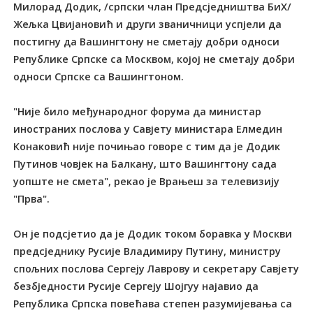
Милорад Додик, /српски члан Предсједништва БиХ/
Жељка Цвијановић и други званичници успјели да
постигну да Вашингтону не сметају добри односи
Републике Српске са Москвом, којој не сметају добри
односи Српске са Вашингтоном.
"Није било међународног форума да министар
иностраних послова у Савјету министара Елмедин
Конаковић није почињао говоре с тим да је Додик
Путинов човјек на Балкану, што Вашингтону сада
уопште не смета", рекао је Врањеш за телевизију
"Прва".
Он је подсјетио да је Додик током боравка у Москви
предсједнику Русије Владимиру Путину, министру
спољних послова Сергеју Лаврову и секретару Савјету
безбједности Русије Сергеју Шојгуу најавио да
Република Српска повећава степен разумијевања са