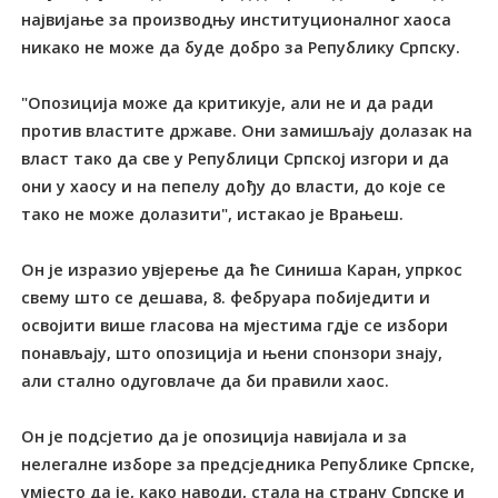
највијање за производњу институционалног хаоса
никако не може да буде добро за Републику Српску.
"Опозиција може да критикује, али не и да ради
против властите државе. Они замишљају долазак на
власт тако да све у Републици Српској изгори и да
они у хаосу и на пепелу дођу до власти, до које се
тако не може долазити", истакао је Врањеш.
Он је изразио увјерење да ће Синиша Каран, упркос
свему што се дешава, 8. фебруара побиједити и
освојити више гласова на мјестима гдје се избори
понављају, што опозиција и њени спонзори знају,
али стално одуговлаче да би правили хаос.
Он је подсјетио да је опозиција навијала и за
нелегалне изборе за предсједника Републике Српске,
умјесто да је, како наводи, стала на страну Српске и