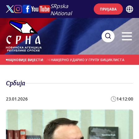
SRpska
ПРИЈАВА
NAtional
АНАШЊИ ДАН
ВОЗАЧ НАМЈЕРНО УДАРИО У ГРУПУ БИЦИКЛИСТА
МОГУЋА З
НАЈНОВИЈЕ ВИЈЕСТИ:
Србија
23.01.2026
14:12:00