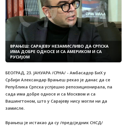
ВРАЊЕШ: САРАЈЕВУ НЕЗАМИСЛИВО ДА СРПСКА
ИМА ДОБРЕ ОДНОСЕ И СА АМЕРИКОМ И СА
РУСИЈОМ
БЕОГРАД, 23. ЈАНУАРА /СРНА/ - Амбасадор БиХ у
Србији Александар Врањеш рекао је данас да се
Република Српска успјешно репозиционирала, па
сада има добре односе и са Москвом и са
Вашингтоном, што у Сарајеву нису могли ни да
замисле.
Врањеш је истакао да су /предсједник СНСД/