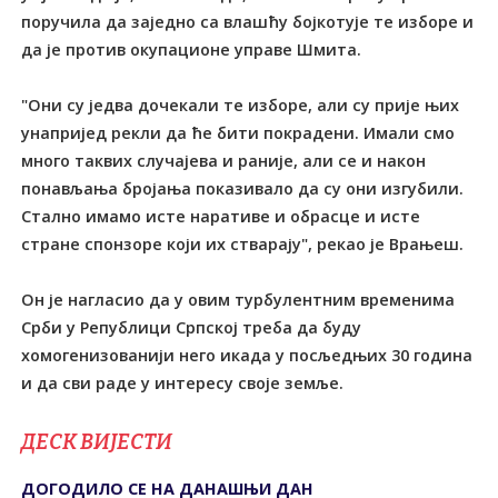
поручила да заједно са влашћу бојкотује те изборе и
да је против окупационе управе Шмита.
"Они су једва дочекали те изборе, али су прије њих
унапријед рекли да ће бити покрадени. Имали смо
много таквих случајева и раније, али се и након
понављања бројања показивало да су они изгубили.
Стално имамо исте наративе и обрасце и исте
стране спонзоре који их стварају", рекао је Врањеш.
Он је нагласио да у овим турбулентним временима
Срби у Републици Српској треба да буду
хомогенизованији него икада у посљедњих 30 година
и да сви раде у интересу своје земље.
ДЕСК ВИЈЕСТИ
ДОГОДИЛО СЕ НА ДАНАШЊИ ДАН