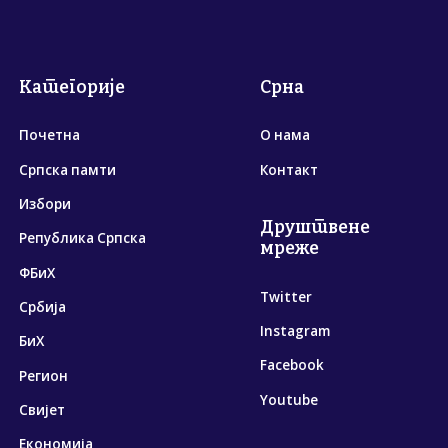
Категорије
Срна
Почетна
О нама
Српска памти
Контакт
Избори
Друштвене
Република Српска
мреже
ФБиХ
Twitter
Србија
Instagram
БиХ
Facebook
Регион
Youtube
Свијет
Економија