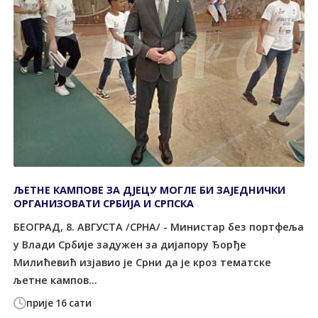
ЉЕТНЕ КАМПОВЕ ЗА ДЈЕЦУ МОГЛЕ БИ ЗАЈЕДНИЧКИ
ОРГАНИЗОВАТИ СРБИЈА И СРПСКА
БЕОГРАД, 8. АВГУСТА /СРНА/ - Министар без портфеља
у Влади Србије задужен за дијапору Ђорђе
Милићевић изјавио је Срни да је кроз тематске
љетне кампов...
прије 16 сати