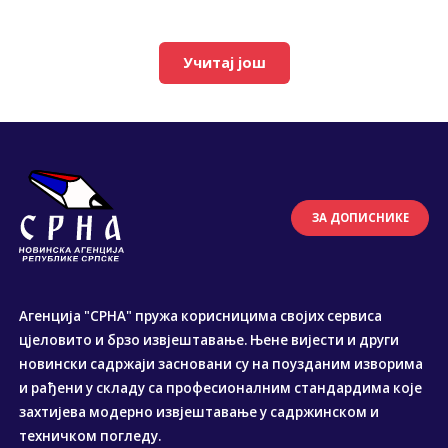
Учитај још
ЗА ДОПИСНИКЕ
Агенција "СРНА" пружа корисницима својих сервиса
цјеловито и брзо извјештавање. Њене вијести и други
новински садржаји засновани су на поузданим изворима
и рађени у складу са професионалним стандардима које
захтијева модерно извјештавање у садржинском и
техничком погледу.