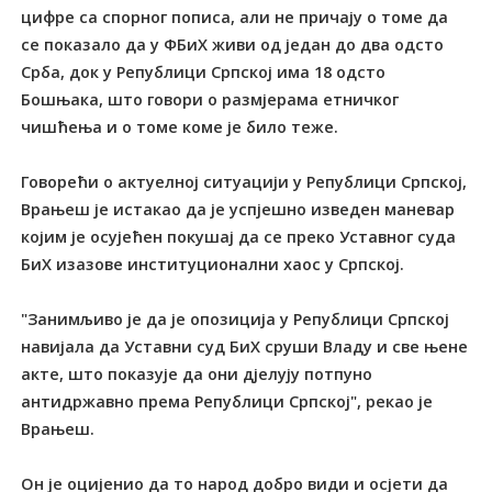
цифре са спорног пописа, али не причају о томе да
се показало да у ФБиХ живи од један до два одсто
Срба, док у Републици Српској има 18 одсто
Бошњака, што говори о размјерама етничког
чишћења и о томе коме је било теже.
Говорећи о актуелној ситуацији у Републици Српској,
Врањеш је истакао да је успјешно изведен маневар
којим је осујећен покушај да се преко Уставног суда
БиХ изазове институционални хаос у Српској.
"Занимљиво је да је опозиција у Републици Српској
навијала да Уставни суд БиХ сруши Владу и све њене
акте, што показује да они дјелују потпуно
антидржавно према Републици Српској", рекао је
Врањеш.
Он је оцијенио да то народ добро види и осјети да