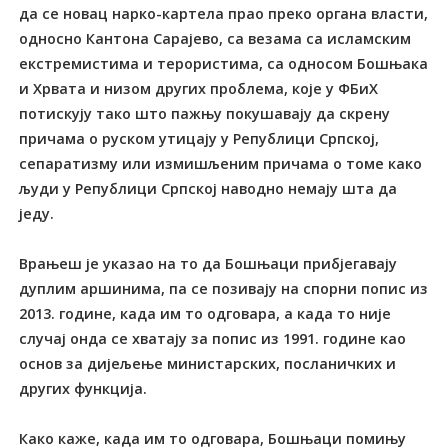
да се новац нарко-картела прао преко органа власти,
односно Кантона Сарајево, са везама са исламским
екстремистима и терористима, са односом Бошњака
и Хрвата и низом других проблема, које у ФБиХ
потискују тако што пажњу покушавају да скрену
причама о руском утицају у Републици Српској,
сепаратизму или измишљеним причама о томе како
људи у Републици Српској наводно немају шта да
једу.
Врањеш је указао на то да Бошњаци прибјегавају
дуплим аршинима, па се позивају на спорни попис из
2013. године, када им то одговара, а када то није
случај онда се хватају за попис из 1991. године као
основ за дијељење министарских, посланичких и
других функција.
Како каже, када им то одговара, Бошњаци помињу