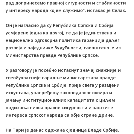
рад допринесемо правној сигурности и стабилности
у интересу народа којем служимо", истакао је Селак.
Он је нагласио да су Република Српска и Србија
усмјерене једна ка другој, те да је јединствена и
национално одговорна политика гаранција даљег
развоја и заједничке будућности, саопштено је из
Министарства правде Републике Српске.
У разговору је посебно истакнут значај снажније и
свеобухватније сарадње министарстава правде
Републике Српске и Србије, прије свега у размјени
искустава, унапређењу законодавног оквира и
јачању институционалних капацитета с циљем
подизања нивоа правне сигурности и заштите
интереса српског народа са обје стране Дрине.
На Тари је данас одржана сједница Владе Србије,