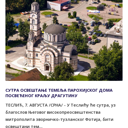
СУТРА ОСВЕШТАЊЕ ТЕМЕЉА ПАРОХИЈСКОГ ДОМА
ПОСВЕЋЕНОГ КРАЉУ ДРАГУТИНУ
ТЕСЛИЋ, 7. АВГУСТА /СРНА/ - У Теслићу ће сутра, уз
благослов Његовог високопреосвештенства
митрополита зворничко-тузланског Фотија, бити
освештани тем...