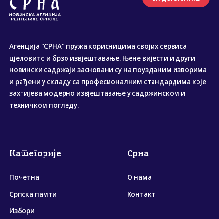
Агенција "СРНА" пружа корисницима својих сервиса
цјеловито и брзо извјештавање. Њене вијести и други
новински садржаји засновани су на поузданим изворима
и рађени у складу са професионалним стандардима које
захтијева модерно извјештавање у садржинском и
техничком погледу.
Категорије
Срна
Почетна
О нама
Српска памти
Контакт
Избори