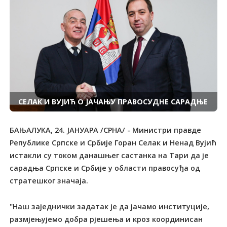
СЕЛАК И ВУЈИЋ О ЈАЧАЊУ ПРАВОСУДНЕ САРАДЊЕ
БАЊАЛУКА, 24. ЈАНУАРА /СРНА/ - Министри правде
Републике Српске и Србије Горан Селак и Ненад Вујић
истакли су током данашњег састанка на Тари да је
сарадња Српске и Србије у области правосуђа од
стратешког значаја.
"Наш заједнички задатак је да јачамо институције,
размјењујемо добра рјешења и кроз координисан