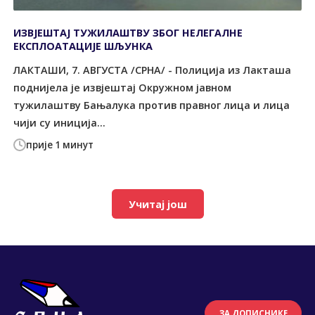
ИЗВЈЕШТАЈ ТУЖИЛАШТВУ ЗБОГ НЕЛЕГАЛНЕ
ЕКСПЛОАТАЦИЈЕ ШЉУНКА
ЛАКТАШИ, 7. АВГУСТА /СРНА/ - Полиција из Лакташа
поднијела је извјештај Окружном јавном
тужилаштву Бањалука против правног лица и лица
чији су иниција...
прије 1 минут
Учитај још
ЗА ДОПИСНИКЕ