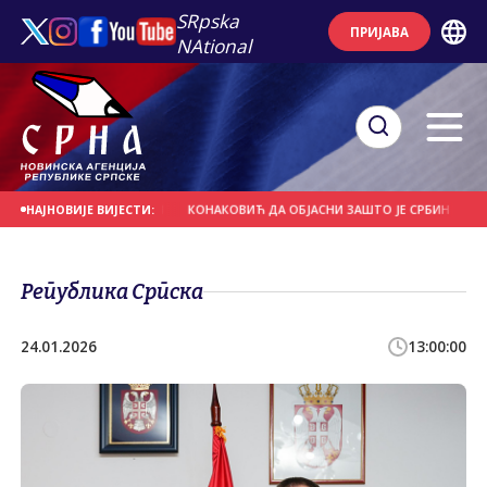
SRpska
ПРИЈАВА
NAtional
РО 20 МИЛИЈАРДИ КМ
КОНАКОВИЋ ДА ОБЈАСНИ ЗАШТО ЈЕ СРБИН НА САМО Ј
НАЈНОВИЈЕ ВИЈЕСТИ:
Република Српска
24.01.2026
13:00:00