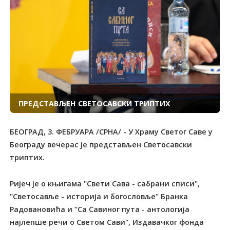
ПРЕДСТАВЉЕН СВЕТОСАВСКИ ТРИПТИХ
БЕОГРАД, 3. ФЕБРУАРА /СРНА/ - У Храму Светог Саве у
Београду вечерас је представљен Светосавски
триптих.
Ријеч је о књигама "Свети Сава - сабрани списи",
"Светосавље - историја и богословље" Бранка
Радовановића и "Са Савиног пута - антологија
најлепше речи о Светом Сави", Издавачког фонда