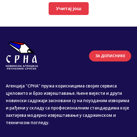
Учитај још
ЗА ДОПИСНИКЕ
Агенција "СРНА" пружа корисницима својих сервиса
цјеловито и брзо извјештавање. Њене вијести и други
новински садржаји засновани су на поузданим изворима
и рађени у складу са професионалним стандардима које
захтијева модерно извјештавање у садржинском и
техничком погледу.