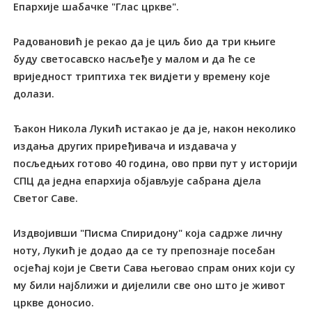
Епархије шабачке "Глас цркве".
Радовановић је рекао да је циљ био да три књиге
буду светосавско насљеђе у малом и да ће се
вриједност триптиха тек видјети у времену које
долази.
Ђакон Никола Лукић истакао је да је, након неколико
издања других приређивача и издавача у
посљедњих готово 40 година, ово први пут у историји
СПЦ да једна епархија објављује сабрана дјела
Светог Саве.
Издвојивши "Писма Спиридону" која садрже личну
ноту, Лукић је додао да се ту препознаје посебан
осјећај који је Свети Сава његовао спрам оних који су
му били најближи и дијелили све оно што је живот
цркве доносио.