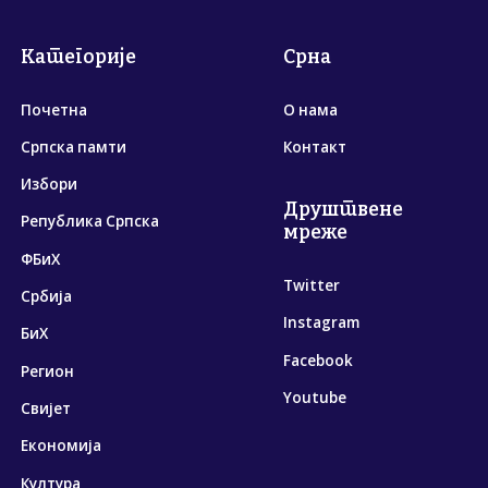
Категорије
Срна
Почетна
О нама
Српска памти
Контакт
Избори
Друштвене
Република Српска
мреже
ФБиХ
Twitter
Србија
Instagram
БиХ
Facebook
Регион
Youtube
Свијет
Економија
Култура