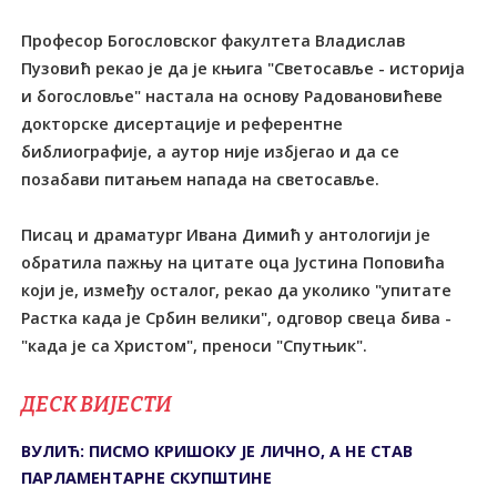
Професор Богословског факултета Владислав
Пузовић рекао је да је књига "Светосавље - историја
и богословље" настала на основу Радовановићеве
докторске дисертације и референтне
библиографије, а аутор није избјегао и да се
позабави питањем напада на светосавље.
Писац и драматург Ивана Димић у антологији је
обратила пажњу на цитате оца Јустина Поповића
који је, између осталог, рекао да уколико "упитате
Растка када је Србин велики", одговор свеца бива -
"када је са Христом", преноси "Спутњик".
ДЕСК ВИЈЕСТИ
ВУЛИЋ: ПИСМО КРИШОКУ ЈЕ ЛИЧНО, А НЕ СТАВ
ПАРЛАМЕНТАРНЕ СКУПШТИНЕ