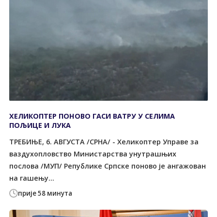
ХЕЛИКОПТЕР ПОНОВО ГАСИ ВАТРУ У СЕЛИМА
ПОЉИЦЕ И ЛУКА
TРЕБИЊЕ, 6. АВГУСTА /СРНА/ - Хеликоптер Управе за
ваздухопловство Министарства унутрашњих
послова /МУП/ Републике Српске поново је ангажован
на гашењу...
прије 58 минута