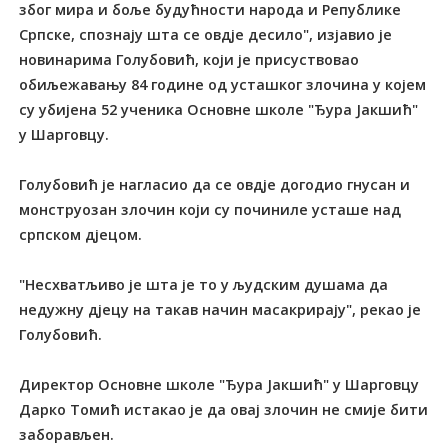
због мира и боље будућности народа и Републике
Српске, спознају шта се овдје десило", изјавио је
новинарима Голубовић, који је присуствовао
обиљежавању 84 године од усташког злочина у којем
су убијена 52 ученика Основне школе "Ђура Јакшић"
у Шарговцу.
Голубовић је нагласио да се овдје догодио гнусан и
монструозан злочин који су починиле усташе над
српском дјецом.
"Несхватљиво је шта је то у људским душама да
недужну дјецу на такав начин масакрирају", рекао је
Голубовић.
Директор Основне школе "Ђура Јакшић" у Шарговцу
Дарко Томић истакао је да овај злочин не смије бити
заборављен.