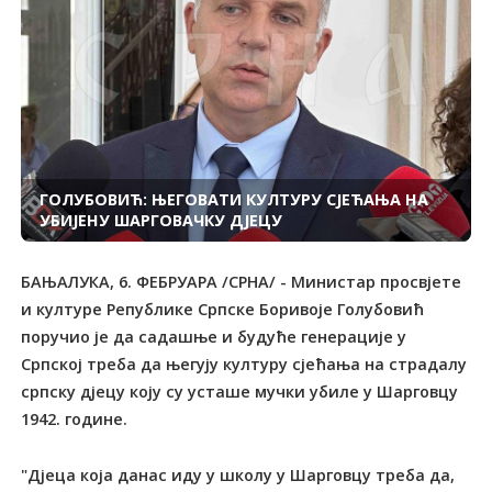
ГОЛУБОВИЋ: ЊЕГОВАТИ КУЛТУРУ СЈЕЋАЊА НА
УБИЈЕНУ ШАРГОВАЧКУ ДЈЕЦУ
БАЊАЛУКА, 6. ФЕБРУАРА /СРНА/ - Министар просвјете
и културе Републике Српске Боривоје Голубовић
поручио је да садашње и будуће генерације у
Српској треба да његују културу сјећања на страдалу
српску дјецу коју су усташе мучки убиле у Шарговцу
1942. године.
"Дјеца која данас иду у школу у Шарговцу треба да,