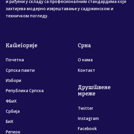
и рађени у складу са професионалним стандардима које
захтијева модерно извјештавање у садржинском и
техничком погледу.
Категорије
Срна
Почетна
О нама
Српска памти
Контакт
Избори
Друштвене
Република Српска
мреже
ФБиХ
Twitter
Србија
Instagram
БиХ
Facebook
Регион