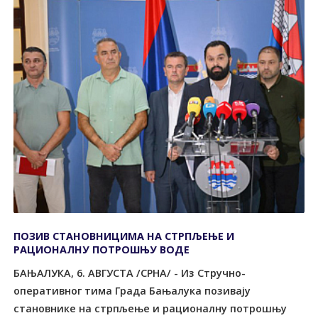
ПОЗИВ СTАНОВНИЦИМА НА СTРПЉЕЊЕ И
РАЦИОНАЛНУ ПОTРОШЊУ ВОДЕ
БАЊАЛУКА, 6. АВГУСТА /СРНА/ - Из Стручно-
оперативног тима Града Бањалука позивају
становнике на стрпљење и рационалну потрошњу