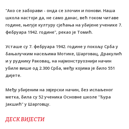
"Ако се заборави - онда се злочин и понови. Наша
школа настоји да, не само данас, већ током читаве
године, његује културу сјећања на убијене ученике 7.
фебруара 1942. године", рекао је Томић.
Усташе су 7. фебруара 1942. године у покољу Срба у
бањалучким насељима Мотике, Шарговац, Дракулић
и у руднику Раковац, на најмонструознији начин
убиле више од 2.300 Срба, међу којима је било 551
дијете.
Међу убијеним на звјерски начин, без испаљеног
метка, била су 52 ученика Основне школе "Ђура
Јакшић" у Шарговцу.
ДЕСК ВИЈЕСТИ