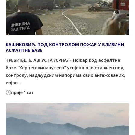
КАШИКОВИЋ: ПОД КОНТРОЛОМ ПОЖАР У БЛИЗИНИ
АСФАЛТНЕ БАЗЕ
TРЕБИЊЕ, 6. АВГУСTА /СРНА/ - Пожар код асфалтне
базе "Херцеговинапутева" успјешно је стављен под
контролу, надљудским напорима свих ангажованих,
изјав...
прије 1 сат