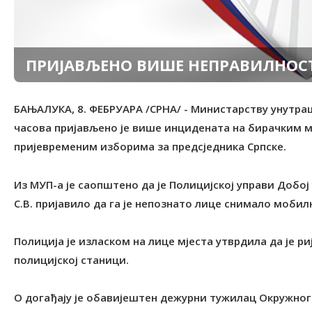
ПРИЈАВЉЕНО ВИШЕ НЕПРАВИЛНОС
БАЊАЛУКА, 8. ФЕБРУАРА /СРНА/ - Министарству унутра
часова пријављено је више инцидената на бирачким м
пријевременим изборима за предсједника Српске.
Из МУП-а је саопштено да је Полицијској управи Добој 
С.В. пријавило да га је непознато лице снимало моб
Полиција је изласком на лице мјеста утврдила да је риј
полицијској станици.
О догађају је обавијештен дежурни тужилац Окружног 