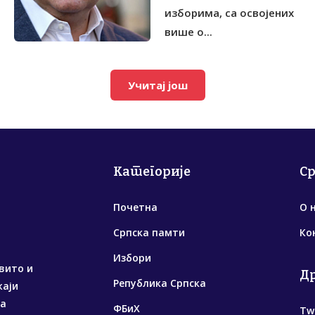
изборима, са освојених
више о...
Учитај још
Категорије
С
Почетна
О 
Српска памти
Ко
Избори
вито и
Д
Република Српска
жаји
са
ФБиХ
Tw