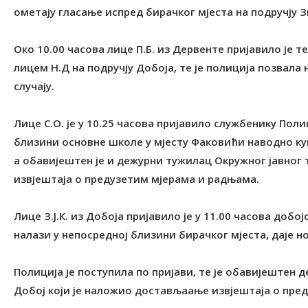
ометају гласање испред бирачког мјеста на подручју Зв
Око 10.00 часова лице П.Б. из Дервенте пријавило је 
лицем Н.Д на подручју Добоја, те је полиција позвала 
случају.
Лице С.О. је у 10.25 часова пријавило службенику Поли
близини основне школе у мјесту Факовићи наводно купу
а обавијештен је и дежурни тужилац Окружног јавног
извјештаја о предузетим мјерама и радњама.
Лице З.Ј.К. из Добоја пријавило је у 11.00 часова добој
налази у непосредној близини бирачког мјеста, даје н
Полиција је поступила по пријави, те је обавијештен
Добој који је наложио достављаање извјештаја о пре