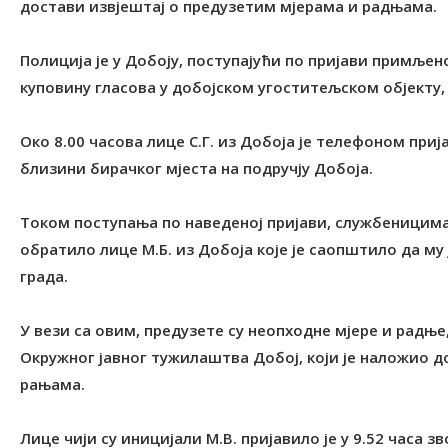
достави извјештај о предузетим мјерама и радњама.
Полиција је у Добоју, поступајући по пријави примљеној
куповину гласова у добојском угоститељском објекту,
Око 8.00 часова лице С.Г. из Добоја је телефоном при
близини бирачког мјеста на подручју Добоја.
Током поступања по наведеној пријави, службеницима 
обратило лице М.Б. из Добоја које је саопштило да му
града.
У вези са овим, предузете су неопходне мјере и радње
Окружног јавног тужилаштва Добој, који је наложио 
рањама.
Лице чији су иницијали М.В. пријавило је у 9.52 часа з