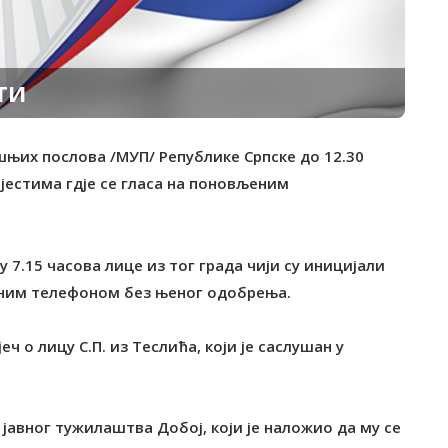
ТИ
шњих послова /МУП/ Републике Српске до 12.30
јестима гдје се гласа на поновљеним
у 7.15 часова лице из тог града чији су иницијали
илним телефоном без њеног одобрења.
еч о лицу С.П. из Теслића, који је саслушан у
јавног тужилаштва Добој, који је наложио да му се