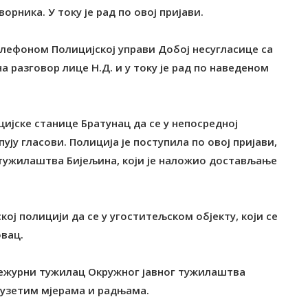
орника. У току је рад по овој пријави.
телефоном Полицијској управи Добој несугласице са
на разговор лице Н.Д. и у току је рад по наведеном
цијске станице Братунац да се у непосредној
ју гласови. Полиција је поступила по овој пријави,
 тужилаштва Бијељина, који је наложио достављање
ској полицији да се у угоститељском објекту, који се
овац.
 дежурни тужилац Окружног јавног тужилаштва
дузетим мјерама и радњама.