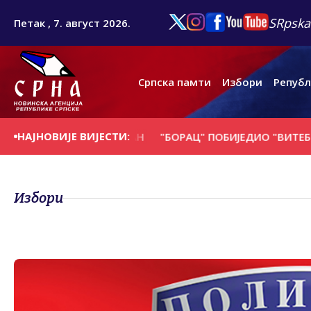
SRpska
Петак , 7. август 2026.
Српска памти
Избори
Републ
НАЈНОВИЈЕ ВИЈЕСТИ:
 НА ДАНАШЊИ ДАН
"БОРАЦ" ПОБИЈЕДИО "ВИТЕБСК" ИЗ 
Избори