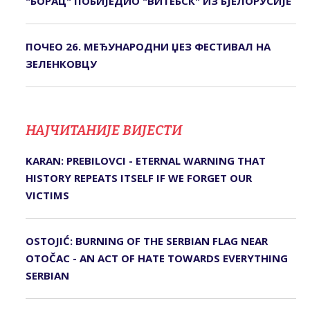
"БОРАЦ" ПОБИЈЕДИО "ВИТЕБСК" ИЗ БЈЕЛОРУСИЈЕ
ПОЧЕО 26. МЕЂУНАРОДНИ ЏЕЗ ФЕСТИВАЛ НА
ЗЕЛЕНКОВЦУ
НАЈЧИТАНИЈЕ ВИЈЕСТИ
KARAN: PREBILOVCI - ETERNAL WARNING THAT
HISTORY REPEATS ITSELF IF WE FORGET OUR
VICTIMS
OSTOJIĆ: BURNING OF THE SERBIAN FLAG NEAR
OTOČAC - AN ACT OF HATE TOWARDS EVERYTHING
SERBIAN