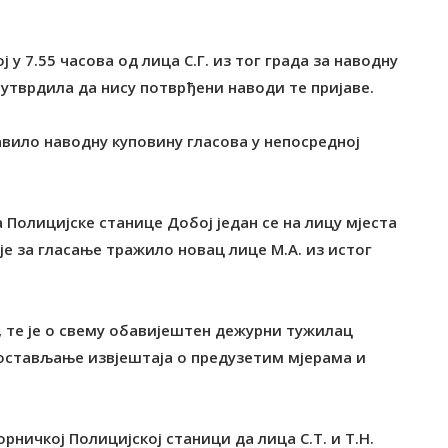
 у 7.55 часова од лица С.Г. из тог града за наводну
 утврдила да нису потврђени наводи те пријаве.
јавило наводну куповину гласова у непосредној
Полицијске станице Добој један се на лицу мјеста
 је за гласање тражило новац лице М.А. из истог
, те је о свему обавијештен дежурни тужилац
достављање извјештаја о предузетим мјерама и
ворничкој Полицијској станици да лица С.Т. и Т.Н.