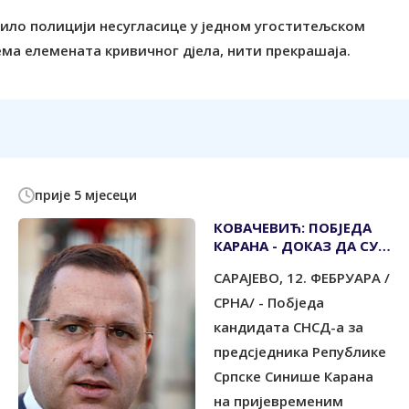
авило полицији несугласице у једном угоститељском
нема елемената кривичног дјела, нити прекрашаја.
прије 5 мјесеци
КОВАЧЕВИЋ: ПОБЈЕДА
КАРАНА - ДОКАЗ ДА СУ
ГРАЂАНИ СПРЕМНИ ДА
САРАЈЕВО, 12. ФЕБРУАРА /
БРАНЕ СРПСКУ
СРНА/ - Побједа
кандидата СНСД-а за
предсједника Републике
Српске Синише Карана
на пријевременим