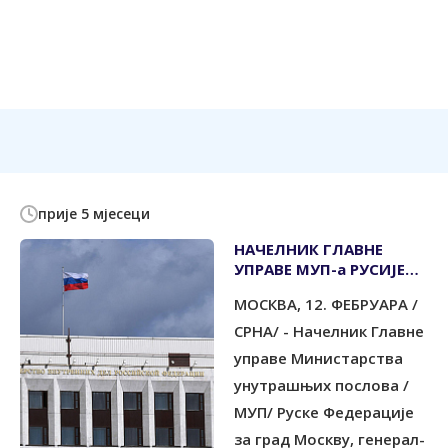
прије 5 мјесеци
НАЧЕЛНИК ГЛАВНЕ
УПРАВЕ МУП-а РУСИЈЕ
ЗА ГРАД МОСКВУ
МОСКВА, 12. ФЕБРУАРА /
ЧЕСТИТАО КАРАНУ
ИЗБОРНУ ПОБЈЕДУ
СРНА/ - Начелник Главне
управе Министарства
унутрашњих послова /
МУП/ Руске Федерације
за град Москву, генерал-