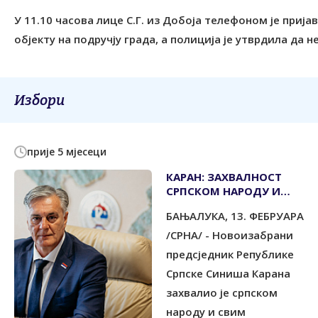
У 11.10 часова лице С.Г. из Добоја телефоном је приј
објекту на подручју града, а полиција је утврдила да 
Избори
прије 5 мјесеци
КАРАН: ЗАХВАЛНОСТ
СРПСКОМ НАРОДУ И
СВИМ ГРАЂАНИМА
БАЊАЛУКА, 13. ФЕБРУАРА
СРПСКЕ КОЈИ СУ
ИЗАШЛИ НА ИЗБОРЕ
/СРНА/ - Новоизабрани
предсједник Републике
Српске Синиша Карана
захвалио је српском
народу и свим