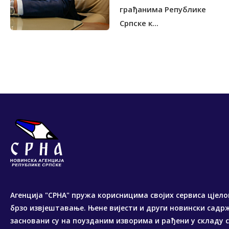
грађанима Републике
Српске к...
Агенција "СРНА" пружа корисницима својих сервиса цјело
брзо извјештавање. Њене вијести и други новински садр
засновани су на поузданим изворима и рађени у складу 