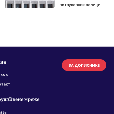
потпуковник полици...
рна
ЗА ДОПИСНИКЕ
нама
нтакт
руштвене мреже
itter