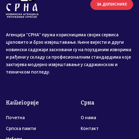
ЗА ДОПИСНИКЕ
Агенција "СРНА" пружа корисницима својих сервиса
цјеловито и брзо извјештавање. Њене вијести и други
новински садржаји засновани су на поузданим изворима
и рађени у складу са професионалним стандардима које
захтијева модерно извјештавање у садржинском и
техничком погледу.
Категорије
Срна
Почетна
О нама
Српска памти
Контакт
Избори