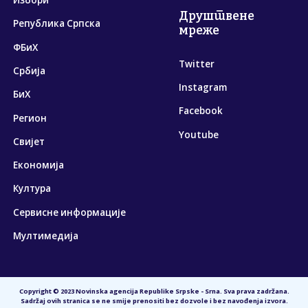
Друштвене
Република Српска
мреже
ФБиХ
Twitter
Србија
Instagram
БиХ
Facebook
Регион
Youtube
Свијет
Економија
Култура
Сервисне информације
Мултимедија
Copyright © 2023 Novinska agencija Republike Srpske - Srna. Sva prava zadržana.
Sadržaj ovih stranica se ne smije prenositi bez dozvole i bez navođenja izvora.