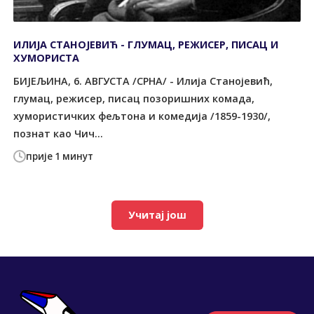
ИЛИЈА СТАНОЈЕВИЋ - ГЛУМАЦ, РЕЖИСЕР, ПИСАЦ И
ХУМОРИСТА
БИЈЕЉИНА, 6. АВГУСТА /СРНА/ - Илија Станојевић,
глумац, режисер, писац позоришних комада,
хумористичких фељтона и комедија /1859-1930/,
познат као Чич...
прије 1 минут
Учитај још