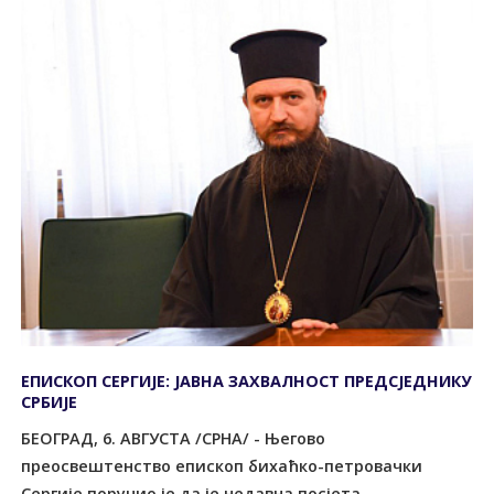
ЕПИСКОП СЕРГИЈЕ: ЈАВНА ЗАХВАЛНОСТ ПРЕДСЈЕДНИКУ
СРБИЈЕ
БЕОГРАД, 6. АВГУСТА /СРНА/ - Његово
преосвештенство епископ бихаћко-петровачки
Сергије поручио је да је недавна посјета