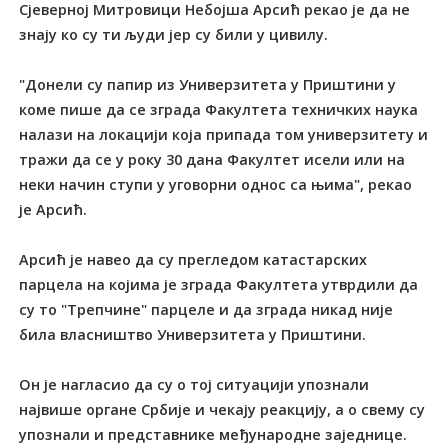
Сјеверној Митровици Небојша Арсић рекао је да не
знају ко су ти људи јер су били у цивилу.
"Донели су папир из Универзитета у Приштини у
коме пише да се зграда Факултета техничких наука
налази на локацији која припада том универзитету и
тражи да се у року 30 дана Факултет исели или на
неки начин ступи у уговорни однос са њима", рекао
је Арсић.
Арсић је навео да су прегледом катастарских
парцела на којима је зграда Факултета утврдили да
су то "Трепчине" парцеле и да зграда никад није
била власништво Универзитета у Приштини.
Он је нагласио да су о тој ситуацији упознали
највише органе Србије и чекају реакцију, а о свему су
упознали и представнике међународне заједнице.