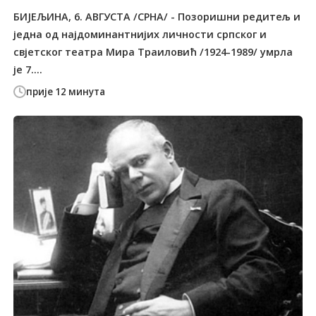
БИЈЕЉИНА, 6. АВГУСТА /СРНА/ - Позоришни редитељ и
једна од најдоминантнијих личности српског и
свјетског театра Мира Траиловић /1924-1989/ умрла
је 7....
прије 12 минута