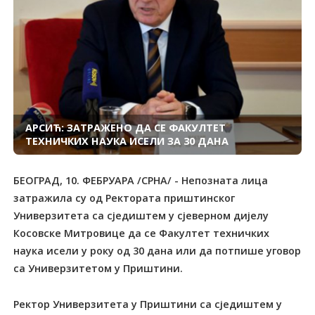
АРСИЋ: ЗАТРАЖЕНО ДА СЕ ФАКУЛТЕТ
ТЕХНИЧКИХ НАУКА ИСЕЛИ ЗА 30 ДАНА
БЕОГРАД, 10. ФЕБРУАРА /СРНА/ - Непозната лица
затражила су од Ректората приштинског
Универзитета са сједиштем у сјеверном дијелу
Косовске Митровице да се Факултет техничких
наука исели у року од 30 дана или да потпише уговор
са Универзитетом у Приштини.
Ректор Универзитета у Приштини са сједиштем у