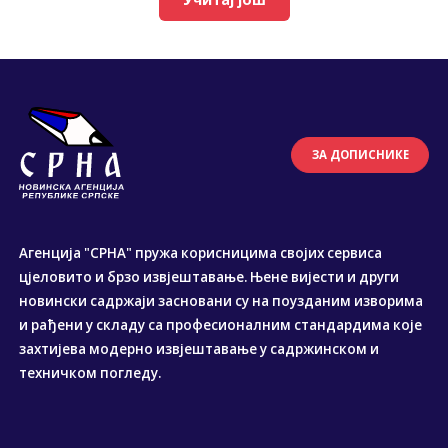
ЗА ДОПИСНИКЕ
Агенција "СРНА" пружа корисницима својих сервиса
цјеловито и брзо извјештавање. Њене вијести и други
новински садржаји засновани су на поузданим изворима
и рађени у складу са професионалним стандардима које
захтијева модерно извјештавање у садржинском и
техничком погледу.