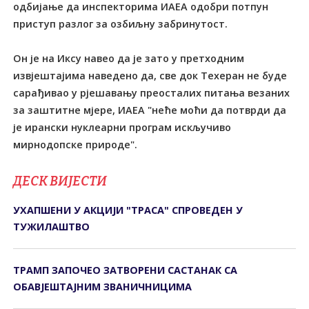
одбијање да инспекторима ИАЕА одобри потпун
приступ разлог за озбиљну забринутост.
Он је на Иксу навео да је зато у претходним
извјештајима наведено да, све док Техеран не буде
сарађивао у рјешавању преосталих питања везаних
за заштитне мјере, ИАЕА "неће моћи да потврди да
је ирански нуклеарни програм искључиво
мирнодопске природе".
ДЕСК ВИЈЕСТИ
УХАПШЕНИ У АКЦИЈИ "ТРАСА" СПРОВЕДЕН У
ТУЖИЛАШТВО
ТРАМП ЗАПОЧЕО ЗАТВОРЕНИ САСТАНАК СА
ОБАВЈЕШТАЈНИМ ЗВАНИЧНИЦИМА