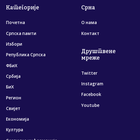
Категорије
Срна
Почетна
О нама
Српска памти
Контакт
Избори
Друштвене
Република Српска
мреже
ФБиХ
Twitter
Србија
Instagram
БиХ
Facebook
Регион
Youtube
Свијет
Економија
Култура