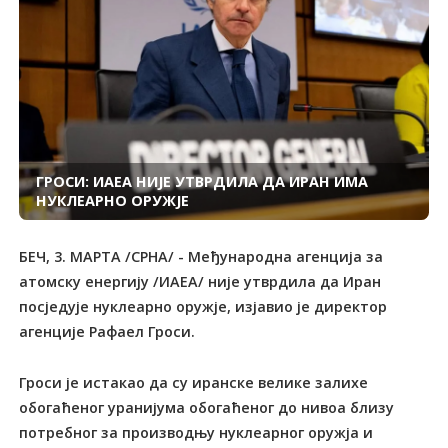
ГРОСИ: ИАЕА НИЈЕ УТВРДИЛА ДА ИРАН ИМА
НУКЛЕАРНО ОРУЖЈЕ
БЕЧ, 3. МАРТА /СРНА/ - Међународна агенција за
атомску енергију /ИАЕА/ није утврдила да Иран
посједује нуклеарно оружје, изјавио је директор
агенције Рафаел Гроси.
Гроси је истакао да су иранске велике залихе
обогаћеног уранијума обогаћеног до нивоа близу
потребног за производњу нуклеарног оружја и