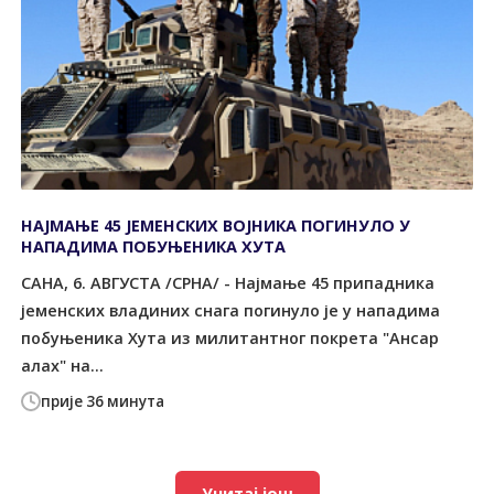
НАЈМАЊЕ 45 ЈЕМЕНСКИХ ВОЈНИКА ПОГИНУЛО У
НАПАДИМА ПОБУЊЕНИКА ХУТА
САНА, 6. АВГУСТА /СРНА/ - Најмање 45 припадника
јеменских владиних снага погинуло је у нападима
побуњеника Хута из милитантног покрета "Ансар
алах" на...
прије 36 минута
Учитај још