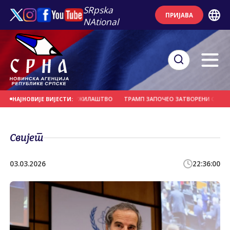
SRpska
ПРИЈАВА
NAtional
АСА" СПРОВЕДЕН У ТУЖИЛАШТВО
ТРАМП ЗАПОЧЕО ЗАТВОРЕНИ САСТАНАК С
НАЈНОВИЈЕ ВИЈЕСТИ:
Свијет
03.03.2026
22:36:00