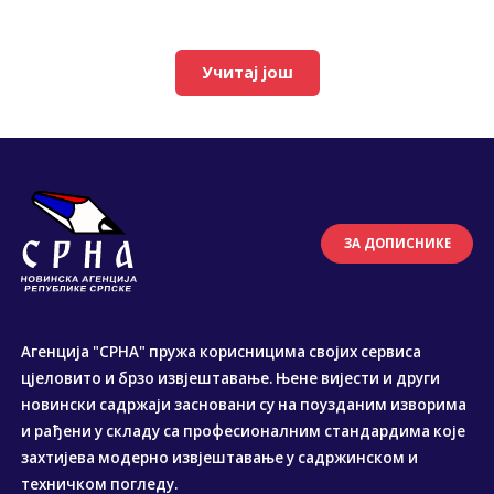
Учитај још
ЗА ДОПИСНИКЕ
Агенција "СРНА" пружа корисницима својих сервиса
цјеловито и брзо извјештавање. Њене вијести и други
новински садржаји засновани су на поузданим изворима
и рађени у складу са професионалним стандардима које
захтијева модерно извјештавање у садржинском и
техничком погледу.