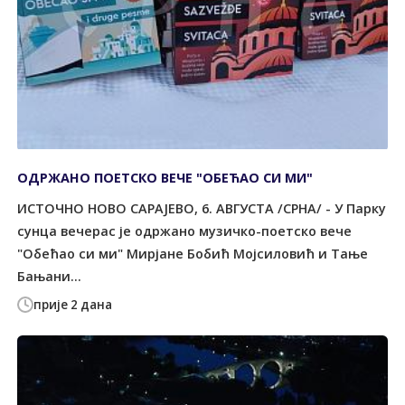
ОДРЖАНО ПОЕТСКО ВЕЧЕ "ОБЕЋАО СИ МИ"
ИСТОЧНО НОВО САРАЈЕВО, 6. АВГУСТА /СРНА/ - У Парку
сунца вечерас је одржано музичко-поетско вече
"Обећао си ми" Мирјане Бобић Мојсиловић и Тање
Бањани...
прије 2 дана