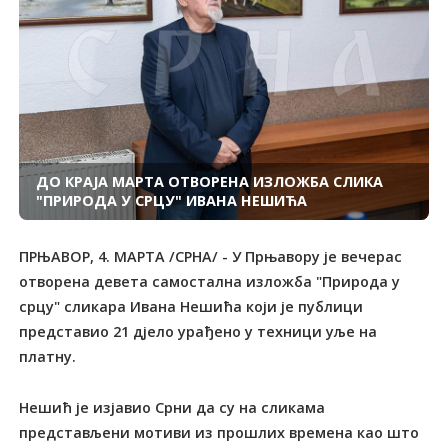
ДО КРАЈА МАРТА ОТВОРЕНА ИЗЛОЖБА СЛИКА
"ПРИРОДА У СРЦУ" ИВАНА НЕШИЋА
ПРЊАВОР, 4. МАРТА /СРНА/ - У Прњавору је вечерас
отворена девета самостална изложба "Природа у
срцу" сликара Ивана Нешића који је публици
представио 21 дјело урађено у техници уље на
платну.
Нешић је изјавио Срни да су на сликама
представљени мотиви из прошлих времена као што