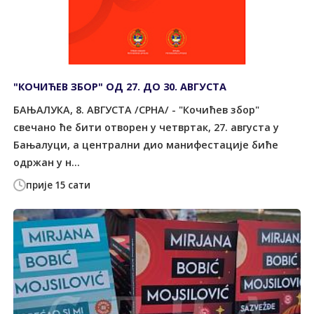
"КОЧИЋЕВ ЗБОР" ОД 27. ДО 30. АВГУСТА
БАЊАЛУКА, 8. АВГУСТА /СРНА/ - "Кочићев збор"
свечано ће бити отворен у четвртак, 27. августа у
Бањалуци, а централни дио манифестације биће
одржан у н...
прије 15 сати