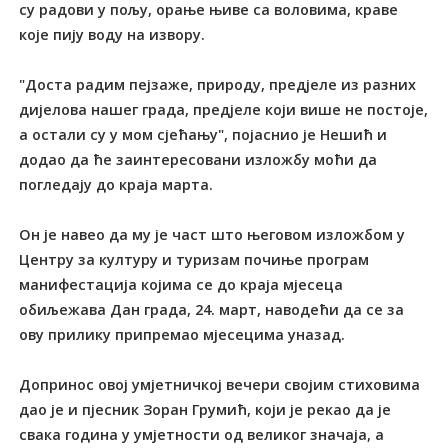
су радови у пољу, орање њиве са воловима, краве
које пију воду на извору.
"Доста радим пејзаже, природу, предјеле из разних
дијелова нашег града, предјеле који више не постоје,
а остали су у мом сјећању", појаснио је Нешић и
додао да ће заинтересовани изложбу моћи да
погледају до краја марта.
Он је навео да му је част што његовом изложбом у
Центру за културу и туризам почиње програм
манифестација којима се до краја мјесеца
обиљежава Дан града, 24. март, наводећи да се за
ову прилику припремао мјесецима уназад.
Допринос овој умјетничкој вечери својим стиховима
дао је и пјесник Зоран Грумић, који је рекао да је
свака година у умјетности од великог значаја, а