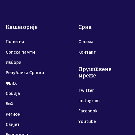
Категорије
Срна
Почетна
О нама
Српска памти
Контакт
Избори
Друштвене
Република Српска
мреже
ФБиХ
Twitter
Србија
Instagram
БиХ
Facebook
Регион
Youtube
Свијет
Економија