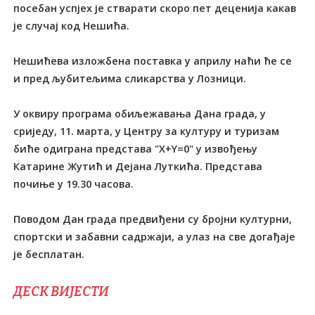
посебан успјех је стварати скоро пет деценија какав
је случај код Нешића.
Нешићева изложбена поставка у априлу наћи ће се
и пред љубитељима сликарства у Лозници.
У оквиру програма обиљежавања Дана града, у
сриједу, 11. марта, у Центру за културу и туризам
биће одиграна представа "Х+Y=0" у извођењу
Катарине Жутић и Дејана Луткића. Представа
почиње у 19.30 часова.
Поводом Дан града предвиђени су бројни културни,
спортски и забавни садржаји, а улаз на све догађаје
је бесплатан.
ДЕСК ВИЈЕСТИ