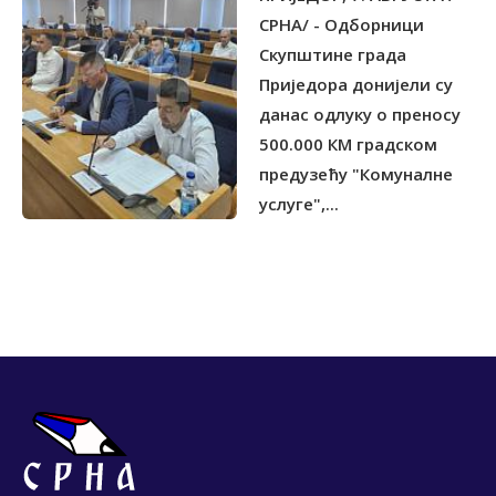
СРПСКЕ
СРНА/ - Одборници
Скупштине града
Приједора донијели су
данас одлуку о преносу
500.000 КМ градском
предузећу "Комуналне
услуге",...