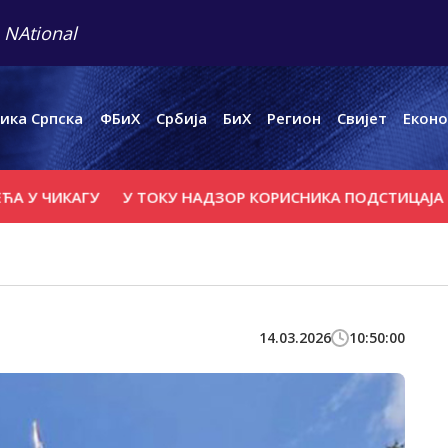
 NAtional
ика Српска
ФБиХ
Србија
БиХ
Регион
Свијет
Еконо
ИКАГУ
У ТОКУ НАДЗОР КОРИСНИКА ПОДСТИЦАЈА ЗА УЛА
14.03.2026
10:50:00