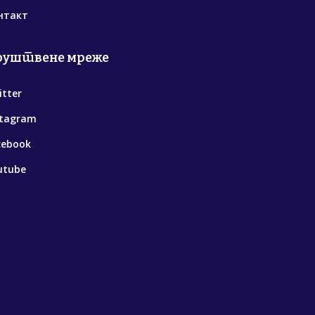
нтакт
руштвене мреже
itter
stagram
cebook
utube