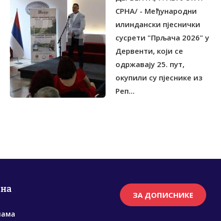
ПЈЕСНИКЕ ИЗ РЕГИОНА
СРНА/ - Међународни
илиндански пјеснички
сусрети "Прљача 2026" у
Дервенти, који се
одржавају 25. пут,
окупили су пјеснике из
Реп...
рна
ЗА ДОПИСНИКЕ
нама