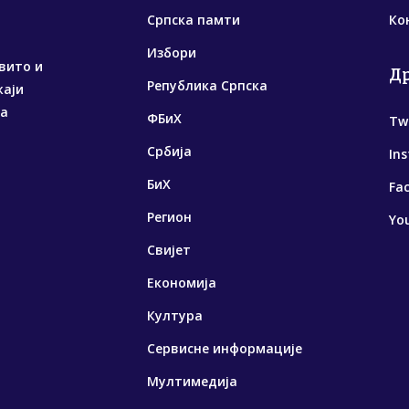
Српска памти
Ко
Избори
вито и
Д
Република Српска
жаји
са
ФБиХ
Tw
Србија
In
БиХ
Fa
Регион
Yo
Свијет
Економија
Култура
Сервисне информације
Мултимедија