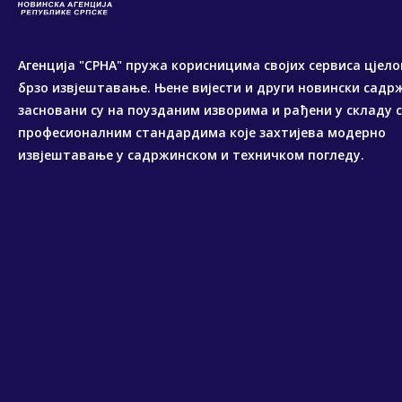
Агенција "СРНА" пружа корисницима својих сервиса цјело
брзо извјештавање. Њене вијести и други новински садр
засновани су на поузданим изворима и рађени у складу 
професионалним стандардима које захтијева модерно
извјештавање у садржинском и техничком погледу.