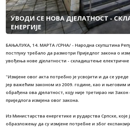
УВОДИ СЕ НОВА ДЈЕЛАТНОСТ - СК
ЕНЕРГИЈЕ
БАЊАЛУКА, 14. МАРТА /СРНА/ - Народна скупштина Репу
постпуку требало да размотри Приједлог закона о из
увођења нове дјелатности - складиштење електричне 
"Измјене овог акта потребно је усвојити и да се уре
јер важећим законом из 2009. године, као и његовим и
обрађена ова дјелатност, коју није третирао ни Закон
приједлога измјена овог закона.
Из Министарства енергетике и рударства Српске, које ј
образложењу да су измјене потребне и због експанз