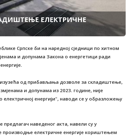
ЛАДИШТЕЊЕ ЕЛЕКТРИЧНЕ
блике Српске би на наредној сједници по хитном
мјенама и допунама Закона о енергетици ради
енергије.
де изузећа од прибављања дозволе за складиштење,
змјенама и допунама из 2023. године, није
 о електричној енергији", наводи се у образложењу
е предлагач наведеног акта, навели су у
ије производње електричне енергије кориштењем