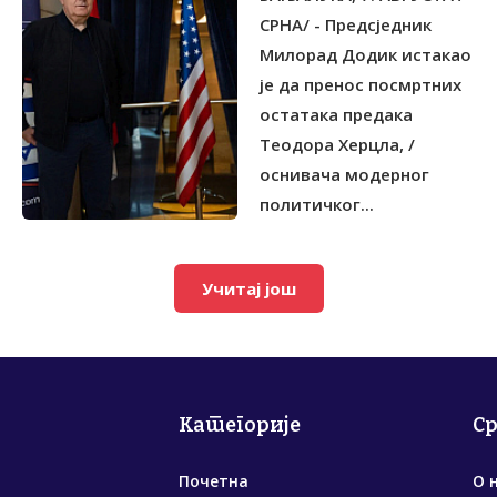
СРНА/ - Предсједник
Милорад Додик истакао
је да пренос посмртних
остатака предака
Теодора Херцла, /
оснивача модерног
политичког...
Учитај још
Категорије
С
Почетна
О 