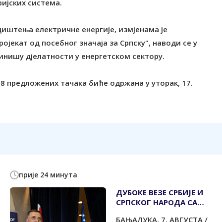
ијских система.
диштења електричне енергије, измјенама је
јекат од посебног значаја за Српску", наводи се у
инишу дјелатности у енергетском сектору.
8 предложених тачака биће одржана у уторак, 17.
прије 24 минута
ДУБОКЕ ВЕЗЕ СРБИЈЕ И
СРПСКОГ НАРОДА СА
ЈЕВРЕЈСКОМ ИСТОРИЈОМ
БАЊАЛУКА, 7. АВГУСТА /