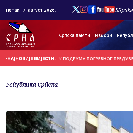
SRpska
Петак , 7. август 2026.
Српска памти
Избори
Републ
НАЈНОВИЈЕ ВИЈЕСТИ:
ЛИЦА ПРОНАЂЕНИ У ПОДРУМУ ПОГРЕБНОГ ПРЕДУЗЕЋА У Ч
Република Српска