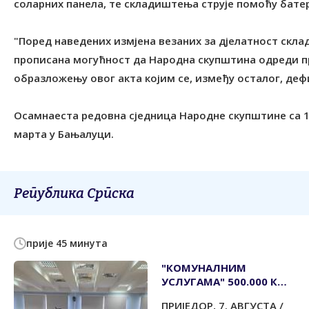
соларних панела, те складиштења струје помоћу батер
"Поред наведених измјена везаних за дјелатност скла
прописана могућност да Народна скупштина одреди про
образложењу овог акта којим се, између осталог, деф
Осамнаеста редовна сједница Народне скупштине са 1
марта у Бањалуци.
Република Српска
прије 45 минута
"КОМУНАЛНИМ
УСЛУГАМА" 500.000 КМ
ОД ВЛАДЕ РЕПУБЛИКЕ
ПРИЈЕДОР, 7. АВГУСТА /