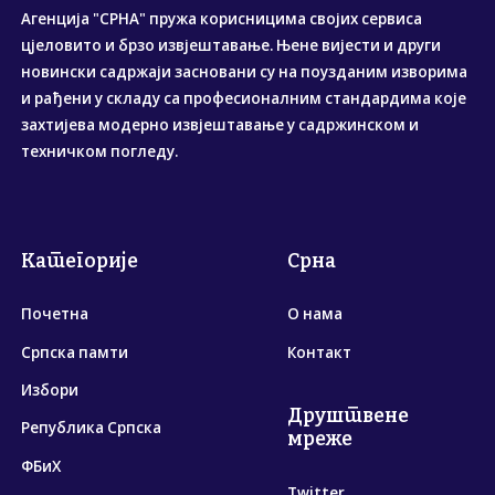
Агенција "СРНА" пружа корисницима својих сервиса
цјеловито и брзо извјештавање. Њене вијести и други
новински садржаји засновани су на поузданим изворима
и рађени у складу са професионалним стандардима које
захтијева модерно извјештавање у садржинском и
техничком погледу.
Категорије
Срна
Почетна
О нама
Српска памти
Контакт
Избори
Друштвене
Република Српска
мреже
ФБиХ
Twitter