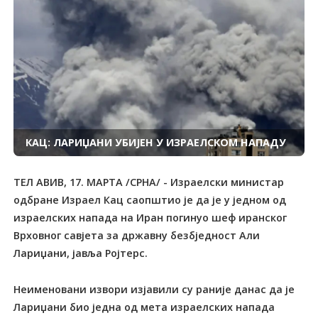
КАЦ: ЛАРИЏАНИ УБИЈЕН У ИЗРАЕЛСКОМ НАПАДУ
ТЕЛ АВИВ, 17. МАРТА /СРНА/ - Израелски министар
одбране Израел Кац саопштио је да је у једном од
израелских напада на Иран погинуо шеф иранског
Врховног савјета за државну безбједност Али
Лариџани, јавља Ројтерс.
Неименовани извори изјавили су раније данас да је
Лариџани био једна од мета израелских напада