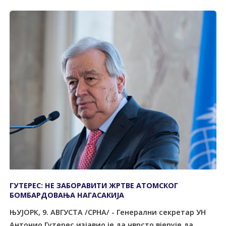
ГУТЕРЕС: НЕ ЗАБОРАВИТИ ЖРТВЕ АТОМСКОГ
БОМБАРДОВАЊА НАГАСАКИЈА
ЊУЈОРК, 9. АВГУСТА /СРНА/ - Генерални секретар УН
Антонио Гутeрес изјавио је да чврсто вјерује да