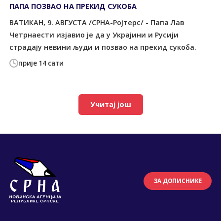
ПАПА ПОЗВАО НА ПРЕКИД СУКОБА
ВАТИКАН, 9. АВГУСТА /СРНА-Ројтерс/ - Папа Лав
Четрнаести изјавио је да у Украјини и Русији
страдају невини људи и позвао на прекид сукоба.
прије 14 сати
Учитај још
ЗА ДОПИСНИКЕ